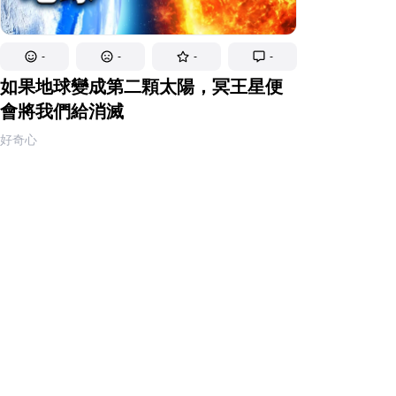
-
-
-
-
如果地球變成第二顆太陽，冥王星便
會將我們給消滅
好奇心