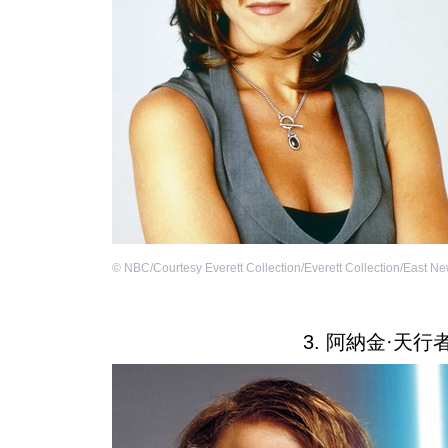
©
NBC/Courtesy Everett Collection/Everett Collection/East N
3. 阿納金·天行者（