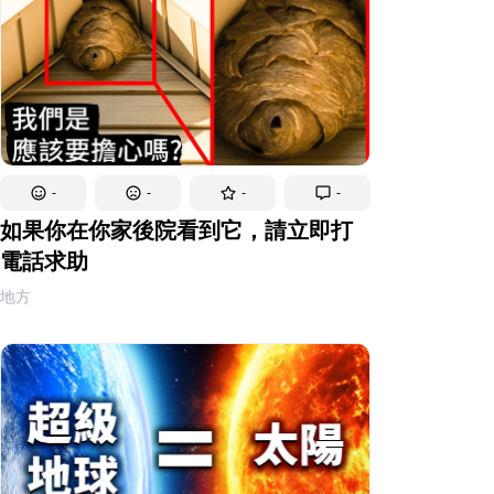
-
-
-
-
如果你在你家後院看到它，請立即打
電話求助
地方