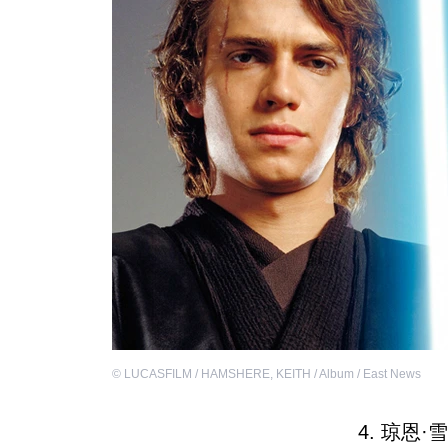
©
LUCASFILM / HAMSHERE, KEITH / Album / East News
4. 琼恩·