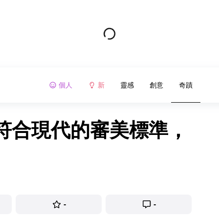
個人
新
靈感
創意
奇蹟
符合現代的審美標準，
-
-