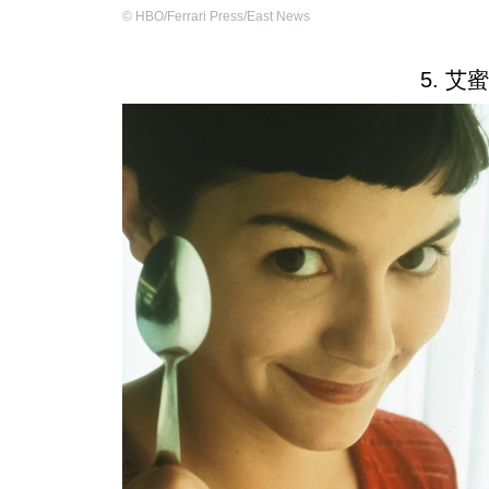
©
HBO/Ferrari Press/East News
5. 艾