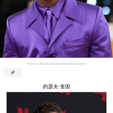
Francois Mori/Associated Press/East News
約瑟夫·奎因