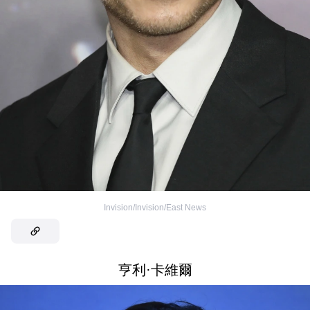
Invision/Invision/East News
亨利·卡維爾