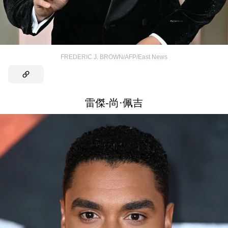
FREDERIC J. BROWN/AFP/East News
雷傑-尚·佩吉