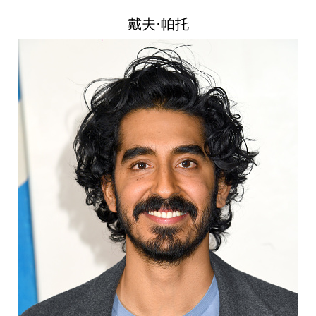
戴夫·帕托