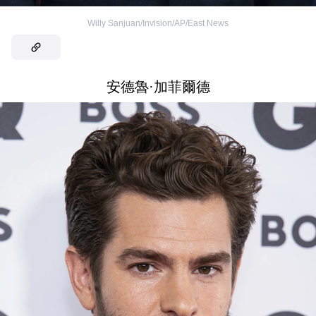
Willy Sanjuan/Invision/AP/East News
安德魯·加菲爾德