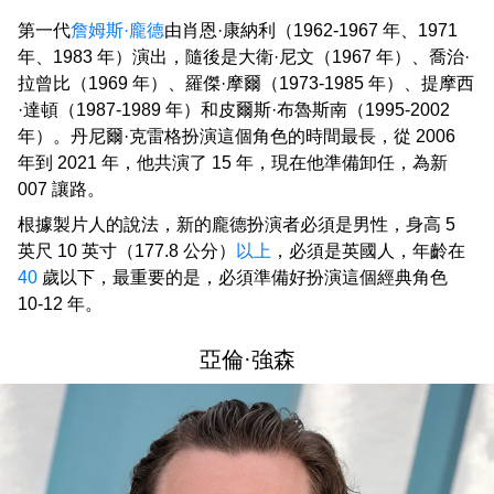
第一代
詹姆斯·龐德
由肖恩·康納利（1962-1967 年、1971
年、1983 年）演出，隨後是大衛·尼文（1967 年）、喬治·
拉曾比（1969 年）、羅傑·摩爾（1973-1985 年）、提摩西
·達頓（1987-1989 年）和皮爾斯·布魯斯南（1995-2002
年）。丹尼爾·克雷格扮演這個角色的時間最長，從 2006
年到 2021 年，他共演了 15 年，現在他準備卸任，為新
007 讓路。
根據製片人的說法，新的龐德扮演者必須是男性，身高 5
英尺 10 英寸（177.8 公分）
以上
，必須是英國人，年齡在
40
歲以下，最重要的是，必須準備好扮演這個經典角色
10-12 年。
亞倫·強森