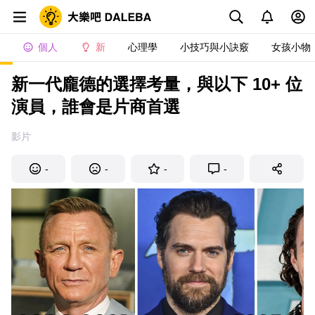
個人
新
心理學
小技巧與小訣竅
女孩小物
新一代龐德的選擇考量，與以下 10+ 位
演員，誰會是片商首選
影片
-
-
-
-