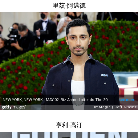
里茲·阿邁德
亨利·高汀