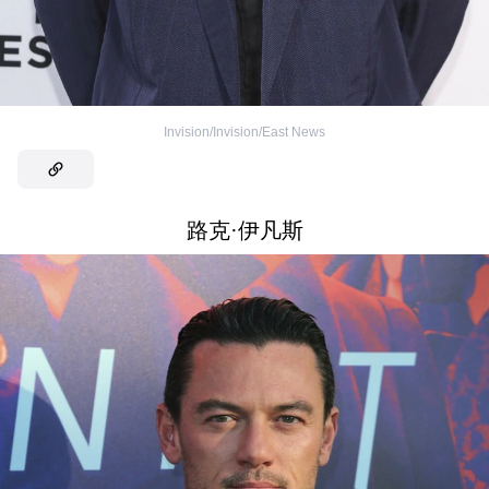
Invision/Invision/East News
路克·伊凡斯