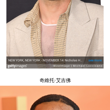
奇維托·艾吉佛