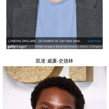
凱達·威廉-史德林