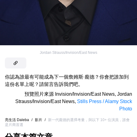
Jordan Strauss/Invision/East News
你認為誰最有可能成為下一個詹姆斯·龐德？你會把誰加到
這份名單上呢？請留言告訴我們吧。
預覽照片來源
Invision/Invision/East News
,
Jordan
Strauss/Invision/East News
,
Stills Press / Alamy Stock
Photo
亮生活 Daleba
/
影片
/
新一代龐德的選擇考量，與以下 10+ 位演員，誰會
是片商首選