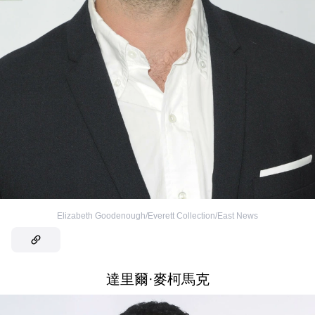
Elizabeth Goodenough/Everett Collection/East News
達里爾·麥柯馬克