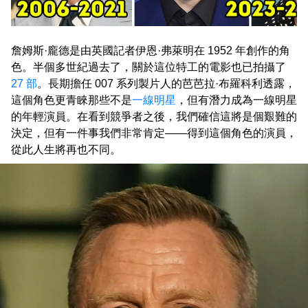
詹姆斯·龐德是由英國記者伊恩·弗萊明在 1952 年創作的角
色。半個多世紀過去了，關於這位特工的電影也已拍攝了
27 部
。長期擔任 007 系列製片人的芭芭拉·布羅科利透露，
這個角色更青睞那些不是
一線明星
，但有潛力成為一線明星
的年輕演員。在看到競爭者之後，我們確信這將是個艱難的
決定，但有一件事我們非常肯定——得到這個角色的演員，
從此人生將再也不同。