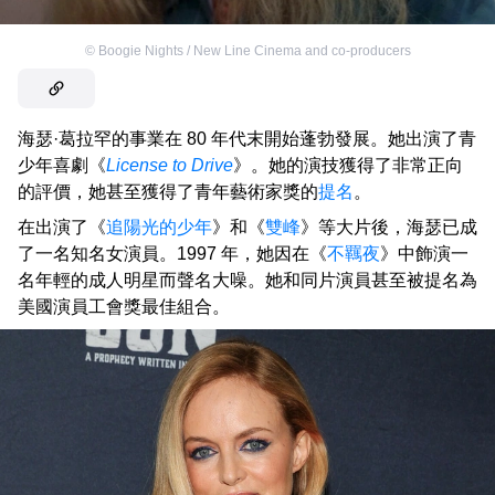
©
Boogie Nights / New Line Cinema and co-producers
海瑟·葛拉罕的事業在 80 年代末開始蓬勃發展。她出演了青
少年喜劇《
License to Drive
》。她的演技獲得了非常正向
的評價，她甚至獲得了青年藝術家獎的
提名
。
在出演了《
追陽光的少年
》和《
雙峰
》等大片後，海瑟已成
了一名知名女演員。1997 年，她因在《
不羈夜
》中飾演一
名年輕的成人明星而聲名大噪。她和同片演員甚至被提名為
美國演員工會獎最佳組合。