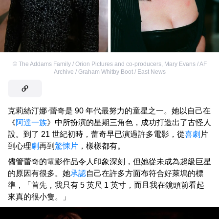
©
The Addams Family / Orion Pictures and co-producers
,
Mary Evans / AF
Archive / Graham Whitby Boot / East News
克莉絲汀娜·蕾奇是 90 年代最努力的童星之一。她以自己在
《
阿達一族
》中所扮演的星期三角色，成功打造出了古怪人
設。到了 21 世紀初時，蕾奇早已演過許多電影，從
喜劇
片
到心理
劇
再到
驚悚片
，樣樣都有。
儘管蕾奇的電影作品令人印象深刻，但她從未成為超級巨星
的原因有很多。她
承認
自己在許多方面布符合好萊塢的標
準，「首先，我只有 5 英尺 1 英寸，而且我在鏡頭前看起
來真的很小隻。」