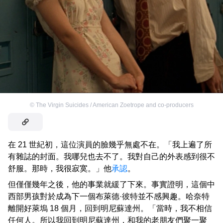
©
The Virgin Suicides / American Zoetrope and co-producers
在 21 世紀初，這位演員的臉幾乎無處不在。「我上遍了所
有雜誌的封面。我哪兒也去不了。我對自己的外表感到很不
舒服。那時，我很寂寞。」他
承認
。
但僅僅幾年之後，他的事業就緩了下來。事實證明，這個中
西部男孩對於成為下一個布萊德·彼特並不感興趣。哈奈特
離開好萊塢 18 個月，回到明尼蘇達州。「當時，我不相信
任何人。所以我回到明尼蘇達州，和我的老朋友們聚一聚