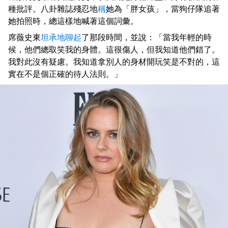
種批評。八卦雜誌殘忍地
稱
她為「胖女孩」，當狗仔隊追著
她拍照時，總這樣地喊著這個詞彙。
席薇史東
坦承地聊起
了那段時間，並說：「當我年輕的時
候，他們總取笑我的身體。這很傷人，但我知道他們錯了。
我對此沒有疑慮。我知道拿別人的身材開玩笑是不對的，這
實在不是個正確的待人法則。」