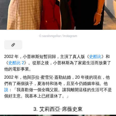
©
sarahmgellar / Instagram
2002 年，小普林斯短暫回歸，主演了真人版《
史酷比
》和
《
史酷比 2
》。從那之後，小普林斯為了家庭生活而放棄了
他的電影事業。
2002 年，他與莎拉·蜜雪兒·蓋勒結婚，20 年後的現在，他
們有了兩個孩子，夏洛特和洛奇，且至今仍婚姻幸福。他
說
：「我喜歡做一個全職父親。讓我離開這樣的生活可不是
個好主意。我基本上已經退休了。」
3. 艾莉西亞·席薇史東