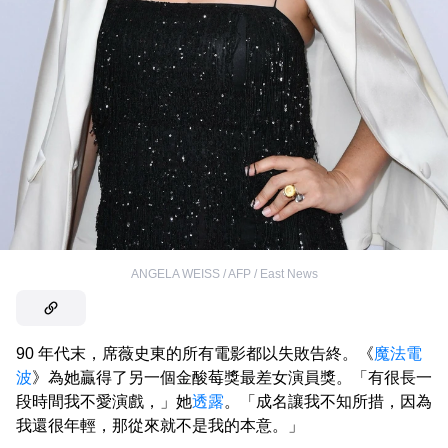
ANGELA WEISS / AFP / East News
90 年代末，席薇史東的所有電影都以失敗告終。《
魔法電
波
》為她贏得了另一個金酸莓獎最差女演員獎。「有很長一
段時間我不愛演戲，」她
透露
。「成名讓我不知所措，因為
我還很年輕，那從來就不是我的本意。」