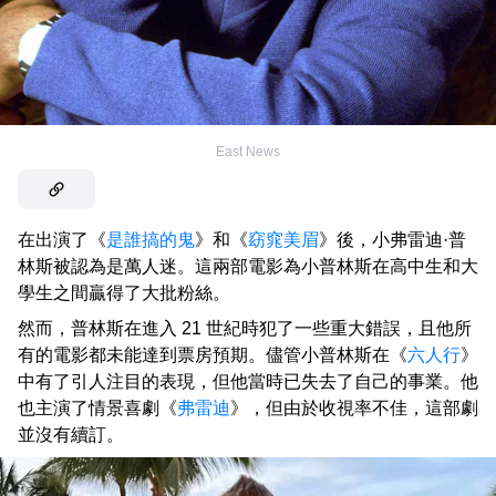
East News
在出演了《
是誰搞的鬼
》和《
窈窕美眉
》後，小弗雷迪·普
林斯被認為是萬人迷。這兩部電影為小普林斯在高中生和大
學生之間贏得了大批粉絲。
然而，普林斯在進入 21 世紀時犯了一些重大錯誤，且他所
有的電影都未能達到票房預期。儘管小普林斯在《
六人行
》
中有了引人注目的表現，但他當時已失去了自己的事業。他
也主演了情景喜劇《
弗雷迪
》，但由於收視率不佳，這部劇
並沒有續訂。