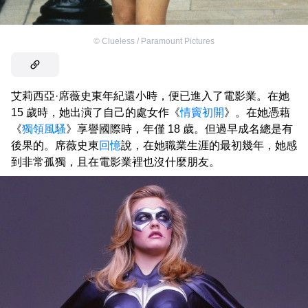
©
Clueless / Paramount Pictures
艾莉西亞·席薇史東年紀還小時，便已進入了電影業。在她
15 歲時，她出演了自己的處女作《
情竇初開
》。在她憑藉
《
獨領風騷
》享譽國際時，年僅 18 歲。但過早成名總是有
後果的。席薇史東
回憶
說，在她職業生涯的最初幾年，她感
到非常孤獨，且在電影業裡也沒什麼朋友。