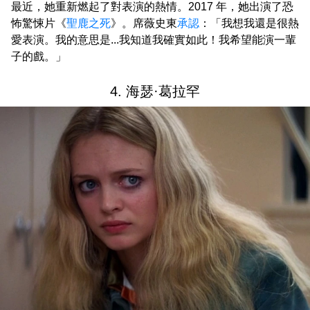
最近，她重新燃起了對表演的熱情。2017 年，她出演了恐
怖驚悚片《
聖鹿之死
》。席薇史東
承認
：「我想我還是很熱
愛表演。我的意思是...我知道我確實如此！我希望能演一輩
子的戲。」
4. 海瑟·葛拉罕