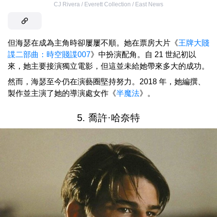
CJ Rivera / Everett Collection / East News
但海瑟在成為主角時卻屢屢不順。她在票房大片《
王牌大賤
諜二部曲：時空賤諜007
》中扮演配角。自 21 世紀初以
來，她主要接演獨立電影，但這並未給她帶來多大的成功。
然而，海瑟至今仍在演藝圈堅持努力。2018 年，她編撰、
製作並主演了她的導演處女作《
半魔法
》。
5. 喬許·哈奈特