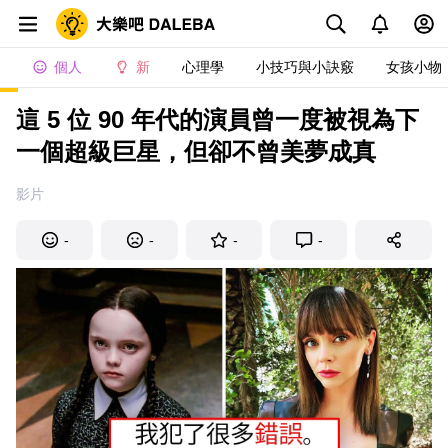
個人
新
心理學
小技巧與小訣竅
女孩小物
這 5 位 90 年代的演員曾一度被視為下
一個超級巨星，但卻不曾美夢成真
影片
-
-
-
-