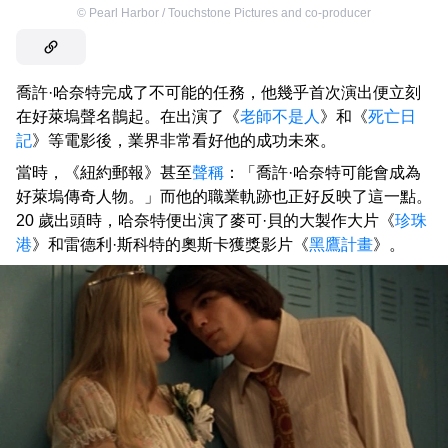
©
Pearl Harbor / Touchstone Pictures and co-producer
喬許·哈奈特完成了不可能的任務，他幾乎首次演出便立刻
在好萊塢聲名鵲起。在出演了《
老師不是人
》和《
死亡日
記
》等電影後，業界非常看好他的成功未來。
當時，《紐約郵報》甚至
聲稱
：「喬許·哈奈特可能會成為
好萊塢傳奇人物。」而他的職業軌跡也正好反映了這一點。
20 歲出頭時，哈奈特便出演了麥可·貝的大製作大片《
珍珠
港
》和雷德利·斯科特的奧斯卡獲獎影片《
黑鷹計畫
》。