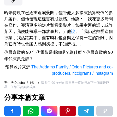
哈奈特現在已經重返演藝圈，儘管他大多接演預算較低的影
片製作。但他發現這樣更有成就感。他說：「我花更多時間
在寫作、導演更多的短片和音樂影片，如果幸運的話，或許
某天，我便能執導一部故事片。」他
說
。「我仍然熱愛這個
行業，我活躍其中，但有時我也會與之保持一定的距離，因
為它有時也會讓人感到徬徨，不知所措。」
你最喜歡的 90 年代電影是哪部呢？為什麼？你最喜歡的 90
年代演員是誰？
預覽照片來源
The Addams Family / Orion Pictures and co-
producers
,
riccigrams / Instagram
亮生活 Daleba
/
影片
/
這 5 位 90 年代的演員曾一度被視為下一個超級巨
星，但卻不曾美夢成真
分享本篇文章