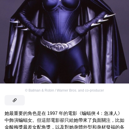
©
Batman & Robin / Warner Bros. and co-producer
她最重要的角色是在 1997 年的電影《蝙蝠俠 4：急凍人》
中飾演蝙蝠女。但這部電影卻只給她帶來了負面關注，比如
金酸梅獎最差女配角獎，以及對她身體外型和身材發福的各