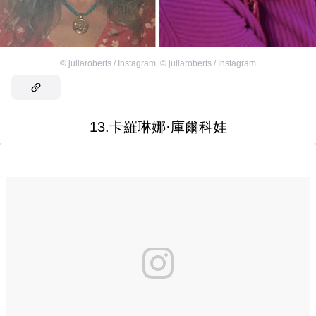
©
juliaroberts / Instagram
,
©
juliaroberts / Instagram
13.卡羅琳娜·庫爾科娃