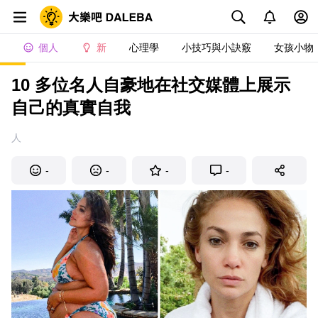
個人
新
心理學
小技巧與小訣竅
女孩小物
10 多位名人自豪地在社交媒體上展示
自己的真實自我
人
-
-
-
-