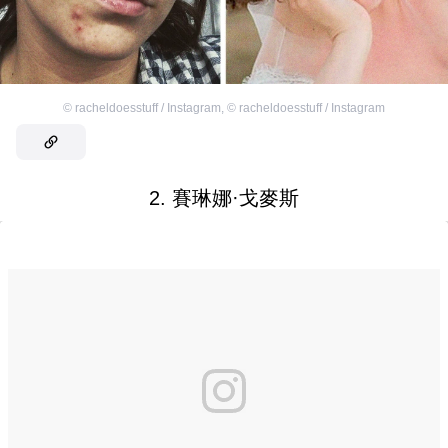
©
racheldoesstuff / Instagram
,
©
racheldoesstuff / Instagram
2. 賽琳娜·戈麥斯