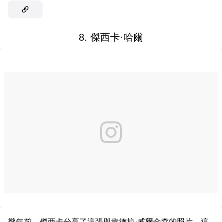
8. 傑西卡·哈爾
幾年前，傑西卡分享了這張與肯德拉·威爾金森的照片。這