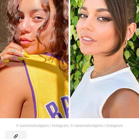
©
vanessahudgens / Instagram
,
©
vanessahudgens / Instagram