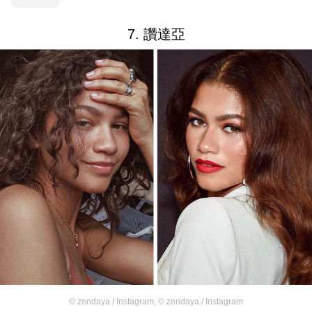
7. 讚達亞
©
zendaya / Instagram
,
©
zendaya / Instagram