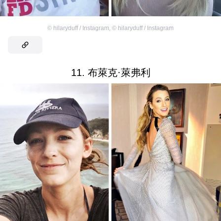
©
hilaryduff / Instagram
,
©
hilaryduff / Instagram
11. 布萊克·萊弗利