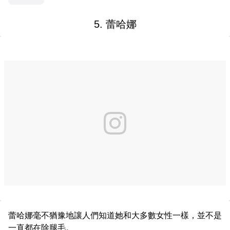
5. 蕾哈娜
蕾哈娜毫不猶豫地讓人們知道她和大多數女性一樣，並不是
一直都在除腿毛。