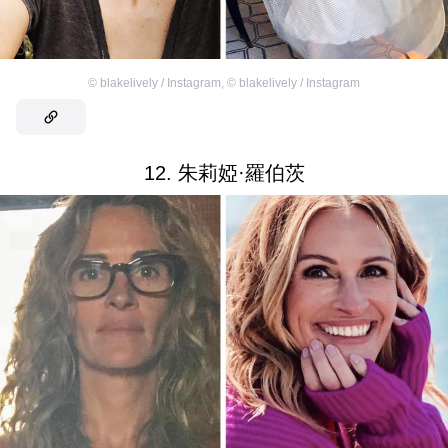
©
blakelively / Instagram
,
©
blakelively / Instagram
12. 朱莉婭·羅伯茨