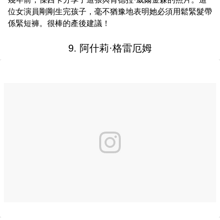
位女演員剛剛生完孩子，毫不猶豫地表明她必須用鬆緊髮帶
係緊短褲。很棒的產後建議！
9. 阿什莉·格雷厄姆