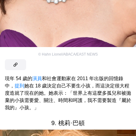
©
Hahn Lionel/ABACA/EAST NEWS
現年 54 歲的
演員
和社會運動家在 2011 年出版的回憶錄
中，
提到
她在 18 歲決定自己不要生小孩，而這決定很大程
度造就了現在的她。她表示：「世界上有這麼多孤兒和被拋
棄的小孩需要愛、關注、時間和呵護，我不需要製造『屬於
我的』小孩。」
9. 桃莉·巴頓