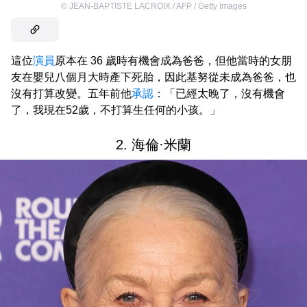
©
JEAN-BAPTISTE LACROIX / AFP / Getty Images
這位
演員
原本在 36 歲時有機會成為爸爸，但他當時的女朋
友在嬰兒八個月大時產下死胎，因此基努從未成為爸爸，也
沒有打算改變。五年前他
承認
：「已經太晚了，沒有機會
了，我現在52歲，不打算生任何的小孩。」
2. 海倫·米蘭