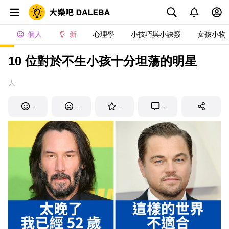
個人
新
心理學
小技巧與小訣竅
女孩小物
10 位對於不生小孩十分坦蕩的明星
人
-
-
-
-