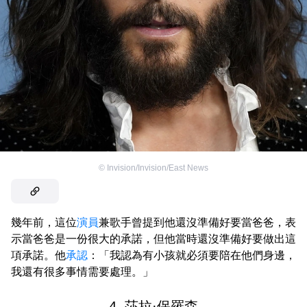
©
Invision/Invision/East News
幾年前，這位
演員
兼歌手曾提到他還沒準備好要當爸爸，表
示當爸爸是一份很大的承諾，但他當時還沒準備好要做出這
項承諾。他
承認
：「我認為有小孩就必須要陪在他們身邊，
我還有很多事情需要處理。」
4. 莎拉·保羅森