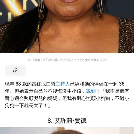
©
Brian To / WENN.com/agefotostock/East News
現年 68 歲的當紅脫口秀
主持人
已經和她的伴侶在一起 36
年。但她表示自己並不後悔沒生小孩，
說到
：「我不是個有
耐心適合照顧嬰兒的媽媽，但我有耐心照顧小狗狗，不過小
狗狗一下就長大了！」
8. 艾許莉·賈德