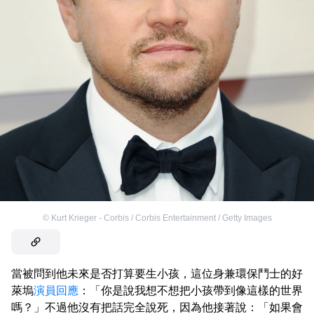
©
Kurt Krieger - Corbis / Corbis Entertainment / Getty Images
當被問到他未來是否打算要生小孩，這位身兼環保鬥士的好
萊塢
演員
回應
：「你是說我想不想把小孩帶到像這樣的世界
嗎？」不過他沒有把話完全說死，因為他接著說：「如果會