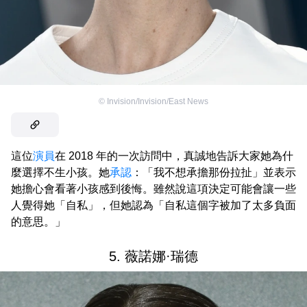
©
Invision/Invision/East News
這位
演員
在 2018 年的一次訪問中，真誠地告訴大家她為什
麼選擇不生小孩。她
承認
：「我不想承擔那份拉扯」並表示
她擔心會看著小孩感到後悔。雖然說這項決定可能會讓一些
人覺得她「自私」，但她認為「自私這個字被加了太多負面
的意思。」
5. 薇諾娜·瑞德