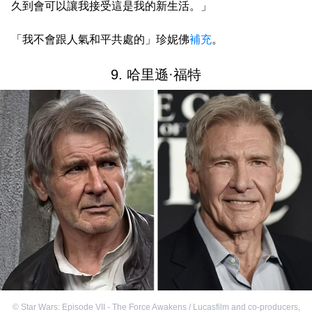
久到會可以讓我接受這是我的新生活。」
「我不會跟人氣和平共處的」珍妮佛
補充
。
9. 哈里遜·福特
©
Star Wars: Episode VII - The Force Awakens / Lucasfilm and co-producers
,