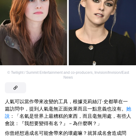
©
Twilight / Summit Entertainment and co-producers
,
Invision/Invision/East
News
人氣可以當作帶來改變的工具，根據克莉絲汀·史都華在一
篇訪問中，提到人氣毫無正面效果而且一點意義也沒有。
她
說
：「名氣是世界上最糟糕的東西，而且毫無用處，有些人
會說：『我想要變得有名？』－為什麼啊？」
你曾經想過成名可能會帶來的壞處嘛？就算成名會造成問