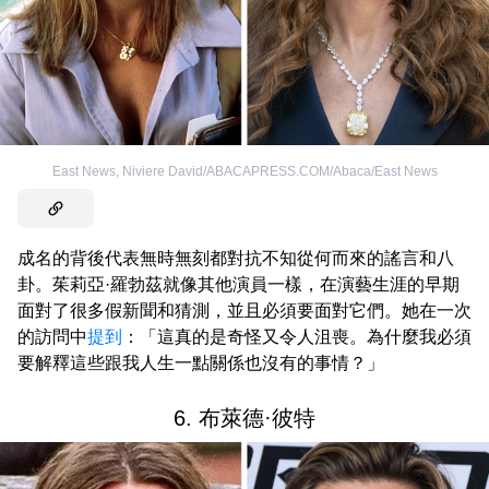
East News
,
Niviere David/ABACAPRESS.COM/Abaca/East News
成名的背後代表無時無刻都對抗不知從何而來的謠言和八
卦。茱莉亞·羅勃茲就像其他演員一樣，在演藝生涯的早期
面對了很多假新聞和猜測，並且必須要面對它們。她在一次
的訪問中
提到
：「這真的是奇怪又令人沮喪。為什麼我必須
要解釋這些跟我人生一點關係也沒有的事情？」
6. 布萊德·彼特