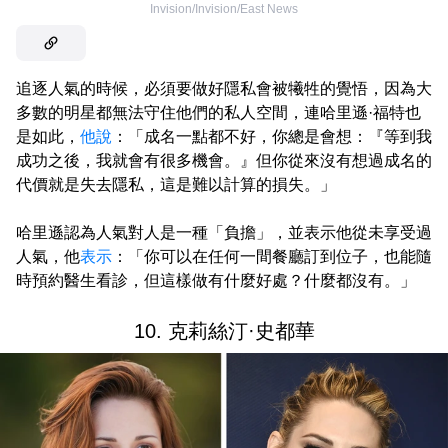
Invision/Invision/East News
追逐人氣的時候，必須要做好隱私會被犧牲的覺悟，因為大
多數的明星都無法守住他們的私人空間，連哈里遜·福特也
是如此，
他說
：「成名一點都不好，你總是會想：『等到我
成功之後，我就會有很多機會。』但你從來沒有想過成名的
代價就是失去隱私，這是難以計算的損失。」
哈里遜認為人氣對人是一種「負擔」，並表示他從未享受過
人氣，他
表示
：「你可以在任何一間餐廳訂到位子，也能隨
時預約醫生看診，但這樣做有什麼好處？什麼都沒有。」
10. 克莉絲汀·史都華