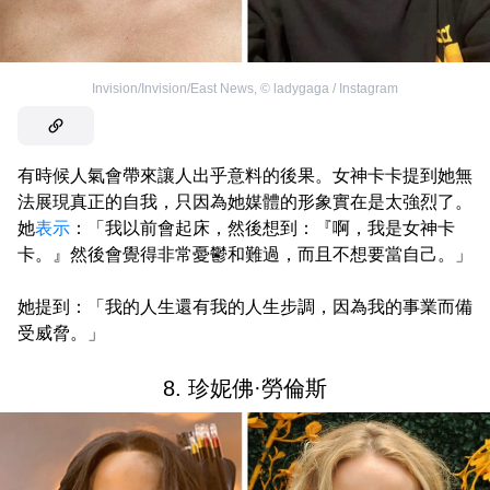
Invision/Invision/East News
,
©
ladygaga / Instagram
有時候人氣會帶來讓人出乎意料的後果。女神卡卡提到她無
法展現真正的自我，只因為她媒體的形象實在是太強烈了。
她
表示
：「我以前會起床，然後想到：『啊，我是女神卡
卡。』然後會覺得非常憂鬱和難過，而且不想要當自己。」
她提到：「我的人生還有我的人生步調，因為我的事業而備
受威脅。」
8. 珍妮佛·勞倫斯