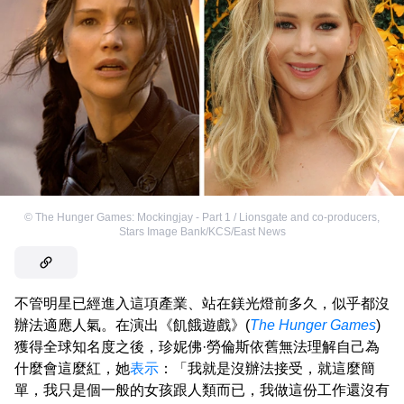
©
The Hunger Games: Mockingjay - Part 1 / Lionsgate and co-producers
,
Stars Image Bank/KCS/East News
不管明星已經進入這項產業、站在鎂光燈前多久，似乎都沒
辦法適應人氣。在演出《飢餓遊戲》(
The Hunger Games
)
獲得全球知名度之後，珍妮佛·勞倫斯依舊無法理解自己為
什麼會這麼紅，她
表示
：「我就是沒辦法接受，就這麼簡
單，我只是個一般的女孩跟人類而已，我做這份工作還沒有