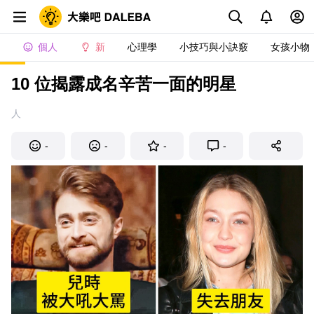
個人
新
心理學
小技巧與小訣竅
女孩小物
10 位揭露成名辛苦一面的明星
人
-
-
-
-