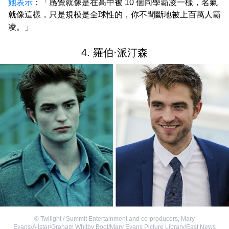
她表示
：「感覺就像是在高中被 10 個同學霸凌一樣，名氣
就像這樣，只是規模是全球性的，你不間斷地被上百萬人霸
凌。」
4. 羅伯·派汀森
©
Twilight / Summit Entertainment and co-producers
,
Mary
Evans/Allstar/Graham Whitby Boot/Mary Evans Picture Library/East News