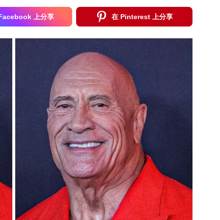
Facebook 上分享
在 Pinterest 上分享