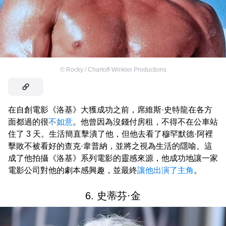
©
Rocky / Chartoff-Winkler Productions
在自創電影《洛基》大獲成功之前，席維斯·史特龍在各方
面都過的很
不如意
。他曾因為沒錢付房租，不得不在公車站
住了 3 天。生活簡直擊潰了他，但他去看了穆罕默德·阿裡
擊敗不被看好的查克·韋普納，並將之視為生活的隱喻。這
成了他拍攝《洛基》系列電影的靈感來源，他成功地讓一家
電影公司對他的劇本感興趣，並最終
讓他出演了主角
。
6. 史蒂芬·金