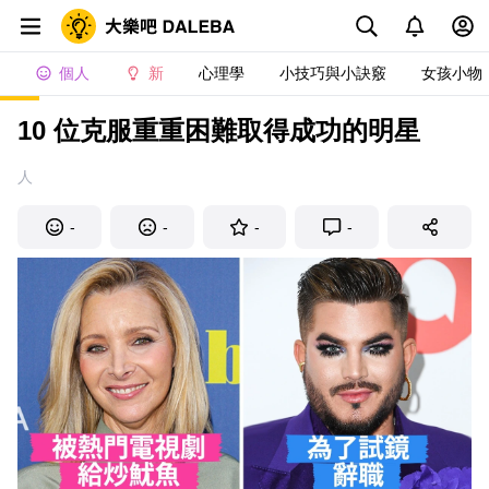
個人
新
心理學
小技巧與小訣竅
女孩小物
10 位克服重重困難取得成功的明星
人
-
-
-
-