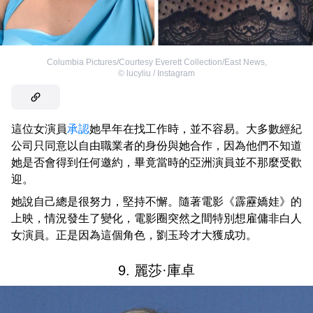
Columbia Pictures/Courtesy Everett Collection/East News
,
©
lucyliu / Instagram
這位女演員
承認
她早年在找工作時，並不容易。大多數經紀
公司只同意以自由職業者的身份與她合作，因為他們不知道
她是否會得到任何邀約，畢竟當時的亞洲演員並不那麼受歡
迎。
她說自己總是很努力，堅持不懈。隨著電影《霹靂嬌娃》的
上映，情況發生了變化，電影圈突然之間特別想雇傭非白人
女演員。正是因為這個角色，劉玉玲才大獲成功。
9. 麗莎·庫卓