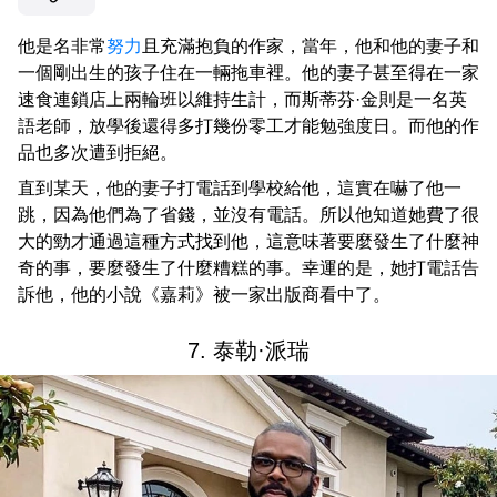
他是名非常
努力
且充滿抱負的作家，當年，他和他的妻子和
一個剛出生的孩子住在一輛拖車裡。他的妻子甚至得在一家
速食連鎖店上兩輪班以維持生計，而斯蒂芬·金則是一名英
語老師，放學後還得多打幾份零工才能勉強度日。而他的作
品也多次遭到拒絕。
直到某天，他的妻子打電話到學校給他，這實在嚇了他一
跳，因為他們為了省錢，並沒有電話。所以他知道她費了很
大的勁才通過這種方式找到他，這意味著要麼發生了什麼神
奇的事，要麼發生了什麼糟糕的事。幸運的是，她打電話告
訴他，他的小說《嘉莉》被一家出版商看中了。
7. 泰勒·派瑞