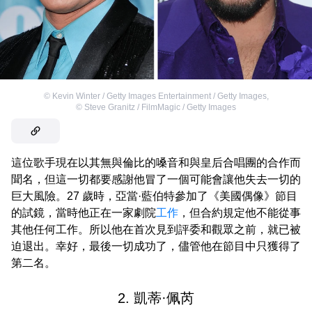
©
Kevin Winter / Getty Images Entertainment / Getty Images
,
©
Steve Granitz / FilmMagic / Getty Images
這位歌手現在以其無與倫比的嗓音和與皇后合唱團的合作而
聞名，但這一切都要感謝他冒了一個可能會讓他失去一切的
巨大風險。27 歲時，亞當·藍伯特參加了《美國偶像》節目
的試鏡，當時他正在一家劇院
工作
，但合約規定他不能從事
其他任何工作。所以他在首次見到評委和觀眾之前，就已被
迫退出。幸好，最後一切成功了，儘管他在節目中只獲得了
第二名。
2. 凱蒂·佩芮