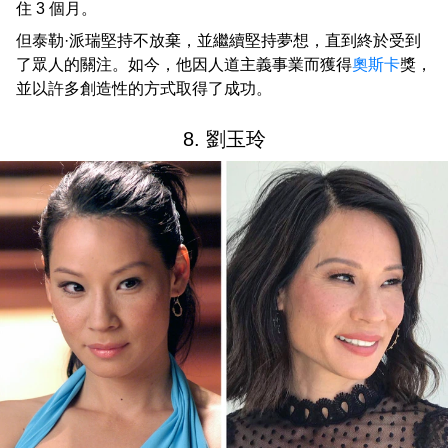
住 3 個月。
但泰勒·派瑞堅持不放棄，並繼續堅持夢想，直到終於受到
了眾人的關注。如今，他因人道主義事業而獲得
奧斯卡
獎，
並以許多創造性的方式取得了成功。
8. 劉玉玲