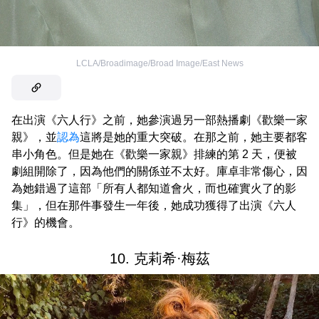
LCLA/Broadimage/Broad Image/East News
在出演《六人行》之前，她參演過另一部熱播劇《歡樂一家
親》，並
認為
這將是她的重大突破。在那之前，她主要都客
串小角色。但是她在《歡樂一家親》排練的第 2 天，便被
劇組開除了，因為他們的關係並不太好。庫卓非常傷心，因
為她錯過了這部「所有人都知道會火，而也確實火了的影
集」，但在那件事發生一年後，她成功獲得了出演《六人
行》的機會。
10. 克莉希·梅茲