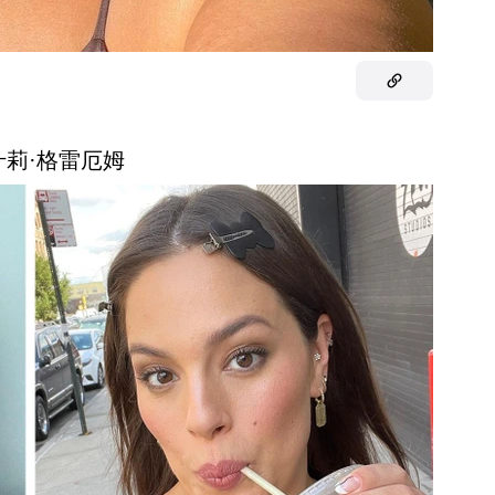
阿什莉·格雷厄姆