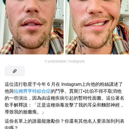
©
justinbieber / Instagram
這位流行歌星于今年 6 月在 Instagram上向他的粉絲講述了
他與
拉姆齊亨特綜合症
的鬥爭。賈斯汀•比伯不得不取消他
的一些演出，因為由這種疾病引起的暫時性面癱。這位著名
歌手解釋說：「正是這種病毒攻擊了我的耳朵和麵部神經，
導致我的臉癱瘓。」
這份名單上的誰最能激勵你？你還有其他名人要添加到列表
中嗎？