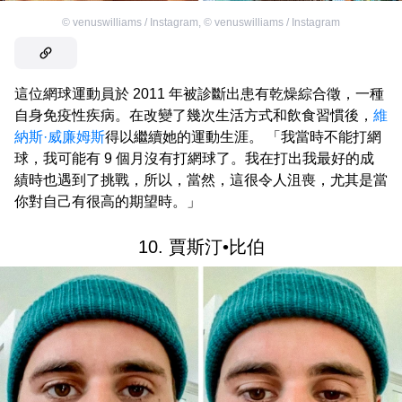
©
venuswilliams / Instagram
,
©
venuswilliams / Instagram
這位網球運動員於 2011 年被診斷出患有乾燥綜合徵，一種
自身免疫性疾病。在改變了幾次生活方式和飲食習慣後，
維
納斯·威廉姆斯
得以繼續她的運動生涯。 「我當時不能打網
球，我可能有 9 個月沒有打網球了。我在打出我最好的成
績時也遇到了挑戰，所以，當然，這很令人沮喪，尤其是當
你對自己有很高的期望時。」
10. 賈斯汀•比伯