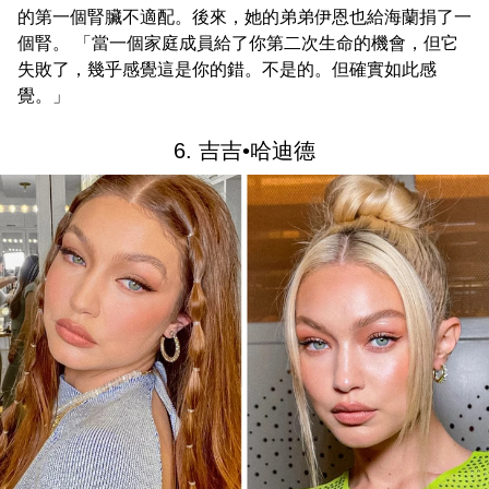
的第一個腎臟不適配。後來，她的弟弟伊恩也給海蘭捐了一
個腎。 「當一個家庭成員給了你第二次生命的機會，但它
失敗了，幾乎感覺這是你的錯。不是的。但確實如此感
覺。」
6. 吉吉•哈迪德