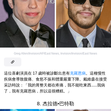
Greg Allen/Invision/AP/East News
,
Invision/Invision/East News
這位喜劇演員在 17 歲時被診斷出患有
克羅恩病
。這種慢性
疾病會導致腹痛、食慾不振和體重嚴重下降。戴維森在接受
采訪時說：「我的胃整天都在疼痛，我不能吃東西......我病
了，我有克羅恩病，所以這很糟糕。」
8. 杰拉德•巴特勒