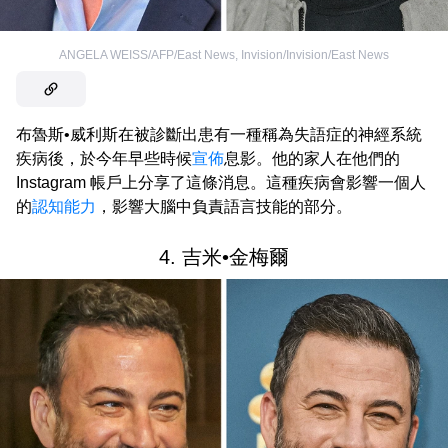
ANGELA WEISS/AFP/East News
,
Invision/Invision/East News
布魯斯•威利斯在被診斷出患有一種稱為失語症的神經系統
疾病後，於今年早些時候
宣佈
息影。他的家人在他們的
Instagram 帳戶上分享了這條消息。這種疾病會影響一個人
的
認知能力
，影響大腦中負責語言技能的部分。
4. 吉米•金梅爾