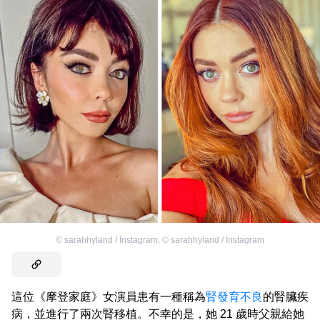
©
sarahhyland / Instagram
,
©
sarahhyland / Instagram
這位《摩登家庭》女演員患有一種稱為
腎發育不良
的腎臟疾
病，並進行了兩次腎移植。不幸的是，她 21 歲時父親給她