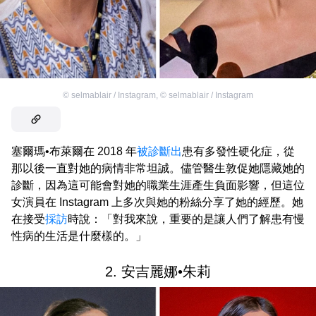
©
selmablair / Instagram
,
©
selmablair / Instagram
塞爾瑪•布萊爾在 2018 年
被診斷出
患有多發性硬化症，從
那以後一直對她的病情非常坦誠。儘管醫生敦促她隱藏她的
診斷，因為這可能會對她的職業生涯產生負面影響，但這位
女演員在 Instagram 上多次與她的粉絲分享了她的經歷。她
在接受
採訪
時說：「對我來說，重要的是讓人們了解患有慢
性病的生活是什麼樣的。」
2. 安吉麗娜•朱莉