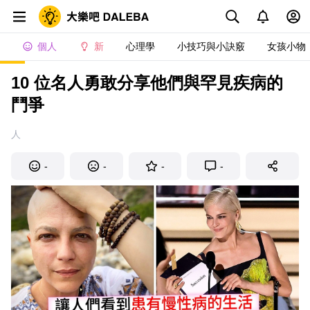
個人
新
心理學
小技巧與小訣竅
女孩小物
10 位名人勇敢分享他們與罕見疾病的
鬥爭
人
-
-
-
-