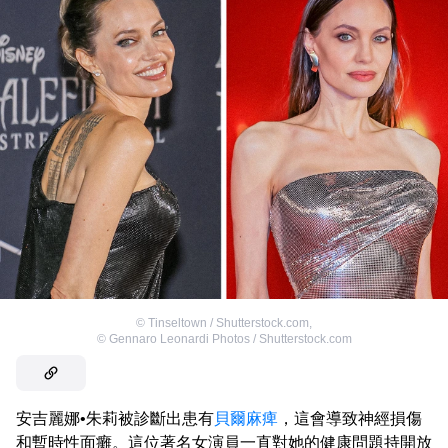
©
Tinseltown / Shutterstock.com
,
©
Gennaro Leonardi Photos / Shutterstock.com
安吉麗娜•朱莉被診斷出患有
貝爾麻痺
，這會導致神經損傷
和暫時性面癱。這位著名女演員一直對她的健康問題持開放