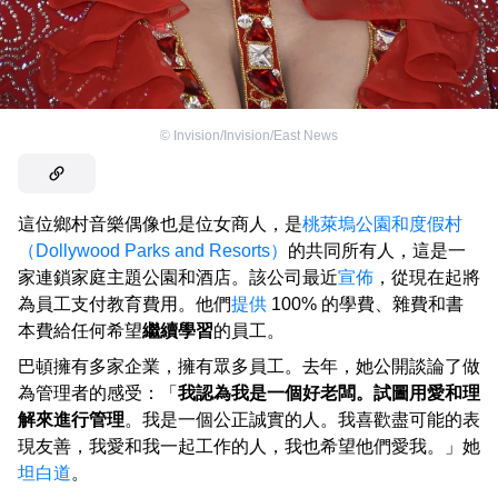
©
Invision/Invision/East News
這位鄉村音樂偶像也是位女商人，是
桃萊塢公園和度假村
（Dollywood Parks and Resorts）
的共同所有人，這是一
家連鎖家庭主題公園和酒店。該公司最近
宣佈
，從現在起將
為員工支付教育費用。他們
提供
100% 的學費、雜費和書
本費給任何希望
繼續學習
的員工。
巴頓擁有多家企業，擁有眾多員工。去年，她公開談論了做
為管理者的感受：「
我認為我是一個好老闆。試圖用愛和理
解來進行管理
。我是一個公正誠實的人。我喜歡盡可能的表
現友善，我愛和我一起工作的人，我也希望他們愛我。」她
坦白道
。