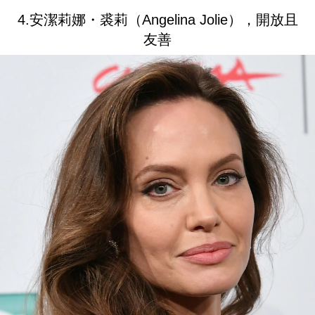
4.安潔莉娜・裘莉（Angelina Jolie），開放且
友善