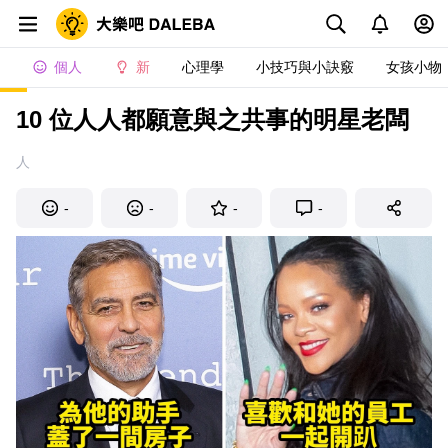
個人
新
心理學
小技巧與小訣竅
女孩小物
10 位人人都願意與之共事的明星老闆
人
-
-
-
-