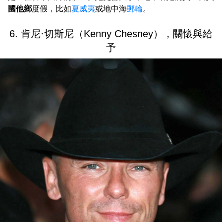
國他鄉
度假，比如
夏威夷
或地中海
郵輪
。
6. 肯尼·切斯尼（Kenny Chesney），關懷與給
予