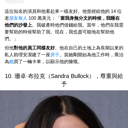
這位知名的演員和他看起來一樣友好。他曾經給他的 14 位
老
朋友
每人
100 萬美元：「
當我身無分文的時候，我睡在
他們的沙發上
。我破產時他們借錢給我。當年，他們在我需
要幫助的時候幫助了我。現在，我也盡可能地在幫助他
們。」
但他
對他的員工同樣友好
。他在自己的土地上為長期以來的
私人助理安潔建了一座
房子
。當她剛開始為他工作時，喬治
為
她
買了一輛卡車，以顯示他的慷慨。
10. 珊卓·布拉克（Sandra Bullock），尊重與給
予