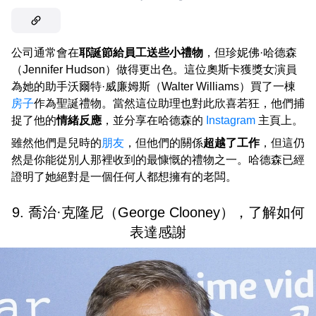
公司通常會在
耶誕節給員工送些小禮物
，但珍妮佛·哈德森
（Jennifer Hudson）做得更出色。這位奧斯卡獲獎女演員
為她的助手沃爾特·威廉姆斯（Walter Williams）買了一棟
房子
作為聖誕禮物。當然這位助理也對此欣喜若狂，他們捕
捉了他的
情緒反應
，並分享在哈德森的
Instagram
主頁上。
雖然他們是兒時的
朋友
，但他們的關係
超越了工作
，但這仍
然是你能從別人那裡收到的最慷慨的禮物之一。哈德森已經
證明了她絕對是一個任何人都想擁有的老闆。
9. 喬治·克隆尼（George Clooney），了解如何
表達感謝