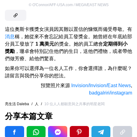
©
O'Connor/AFF-USA.com / MEGA/EAST NEWS
這位奧斯卡獲獎女演員因其難以置信的慷慨而備受尊敬。有
消息
稱，她從來不會忘記給員工發獎金。她曾經在年底給部
分員工發放了
1 萬美元
的獎金。她的員工總會
定期得到小
獎勵
，珊卓會特別記住他們的生日，送他們禮物，或者帶他
們做芳療、給他們驚喜。
如果你可以選擇為一位名人工作，你會選擇誰，為什麼呢？
請留言與我們分享你的想法。
預覽照片來源
Invision/Invision/East News
,
badgalriri/instagram
亮生活 Daleba
/
人
/
10 位人人都願意與之共事的明星老闆
分享本篇文章