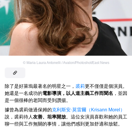
©
Maria Laura Antonelli / Avalon/Photoshot/East News
除了是好萊塢最著名的明星之一，
裘莉
更不僅僅是個演員。
她還是一名成功的
電影導演，以人道主義工作而聞名
，並因
是一個很棒的老闆而受到讚揚。
據曾為裘莉做過保姆的
克利斯安·莫雷爾（Krisann Morel）
說，裘莉待人
友善、坦率開放
。這位女演員喜歡和她的員工
聊一些與工作無關的事情，讓他們感到更加舒適和放鬆。