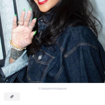
©
badgalriri/instagram