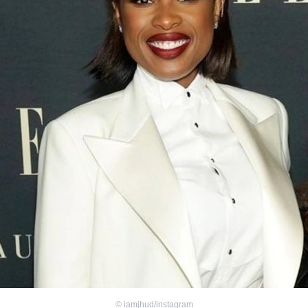
©
iamjhud/instagram