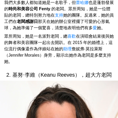
我們大多數人都知道她是一名歌手，但
蕾哈娜
也是蓬勃發展
的
時尚和美容公司 Fenty
的老闆。眾所周知，她是一位體
貼的老闆，總特別努力地在
支持
她的團隊。反過來，她的員
工們在
老闆感謝日
那天在她的辦公室裡擺了可愛的心形氣
球，為她準備了一個驚喜，清楚地表明他們有多
愛
她。
眾所周知，她是一名派對老闆，總
喜歡
在演唱會結束後與她
的舞者和美容團隊一起出去開趴。在 2015 年的婚禮上，這
位流行偶像還作為伴娘站在她的
助理
詹妮弗·莫拉萊斯
（Jennifer Morales）身旁，顯示出她作為老闆是多麼支持
她。
2. 基努·李維（Keanu Reeves），超大方老闆