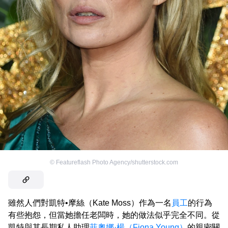
©
Featureflash Photo Agency/shutterstock.com
雖然人們對凱特•摩絲（Kate Moss）作為一名
員工
的行為
有些抱怨，但當她擔任老闆時，她的做法似乎完全不同。從
凱特與其長期私人助理
菲奧娜·楊（Fiona Young）
的親密關