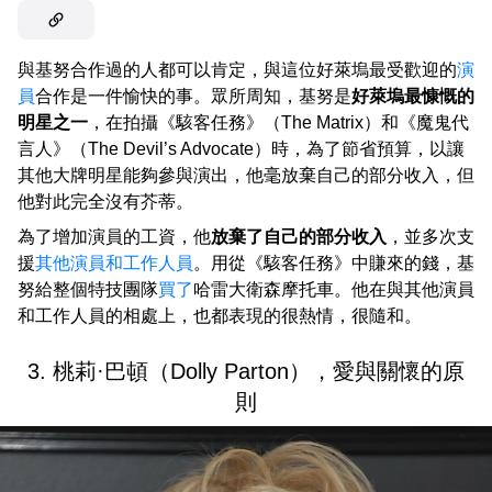
與基努合作過的人都可以肯定，與這位好萊塢最受歡迎的
演
員
合作是一件愉快的事。眾所周知，基努是
好萊塢最慷慨的
明星之一
，在拍攝《駭客任務》（The Matrix）和《魔鬼代
言人》（The Devil’s Advocate）時，為了節省預算，以讓
其他大牌明星能夠參與演出，他毫放棄自己的部分收入，但
他對此完全沒有芥蒂。
為了增加演員的工資，他
放棄了自己的部分收入
，並多次支
援
其他演員和工作人員
。用從《駭客任務》中賺來的錢，基
努給整個特技團隊
買了
哈雷大衛森摩托車。他在與其他演員
和工作人員的相處上，也都表現的很熱情，很隨和。
3. 桃莉·巴頓（Dolly Parton），愛與關懷的原
則