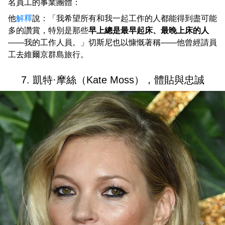
名員工的事業團體：
他
解釋
說：「我希望所有和我一起工作的人都能得到盡可能
多的讚賞，特別是那些
早上總是最早起床、最晚上床的人
——我的工作人員。」切斯尼也以慷慨著稱——他曾經請員
工去維爾京群島旅行。
7. 凱特·摩絲（Kate Moss），體貼與忠誠