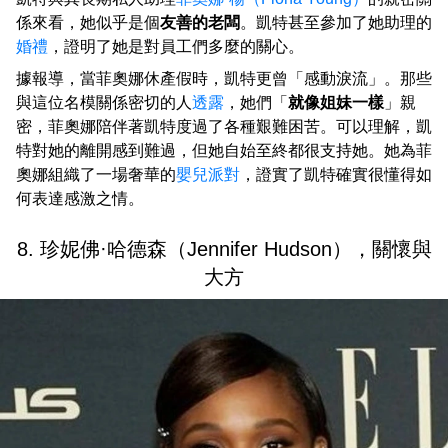
係來看，她似乎是個
友善的老闆
。凱特甚至參加了她助理的
婚禮
，證明了她是對員工們多麼的關心。
據報導，當菲奧娜休產假時，凱特更曾「感動淚流」。那些
與這位名模關係密切的人
透露
，她們「
就像姐妹一樣
」親
密，菲奧娜陪伴著凱特度過了各種艱難困苦。可以理解，凱
特對她的離開感到難過，但她自始至終都很支持她。她為菲
奧娜組織了一場奢華的
嬰兒派對
，證實了凱特確實很懂得如
何表達感激之情。
8. 珍妮佛·哈德森（Jennifer Hudson），關懷與
大方