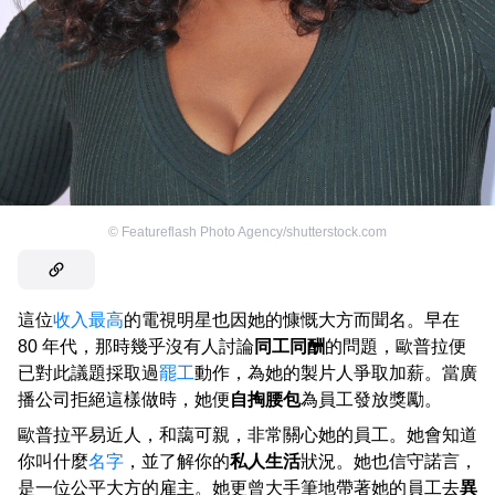
©
Featureflash Photo Agency/shutterstock.com
這位
收入最高
的電視明星也因她的慷慨大方而聞名。早在
80 年代，那時幾乎沒有人討論
同工同酬
的問題，歐普拉便
已對此議題採取過
罷工
動作，為她的製片人爭取加薪。當廣
播公司拒絕這樣做時，她便
自掏腰包
為員工發放獎勵。
歐普拉平易近人，和藹可親，非常關心她的員工。她會知道
你叫什麼
名字
，並了解你的
私人生活
狀況。她也信守諾言，
是一位公平大方的雇主。她更曾大手筆地帶著她的員工去
異