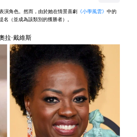
 個表演角色。然而，由於她在情景喜劇
《小學風雲》
中的
提名（並成為該類別的獲勝者）。
維奧拉·戴維斯