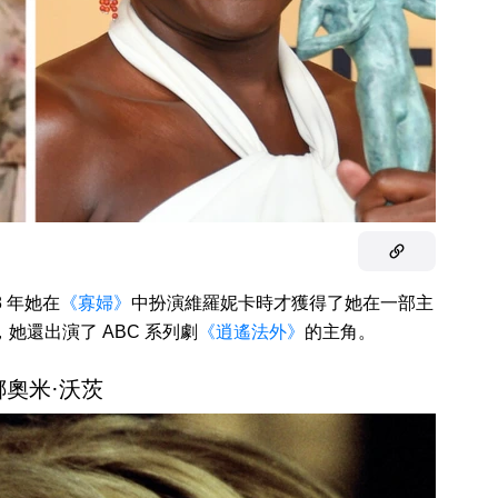
8 年她在
《寡婦》
中扮演維羅妮卡時才獲得了她在一部主
年，她還出演了 ABC 系列劇
《逍遙法外》
的主角。
 娜奧米·沃茨