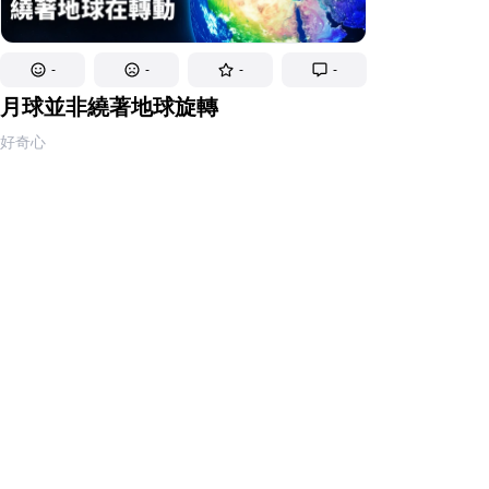
-
-
-
-
月球並非繞著地球旋轉
好奇心