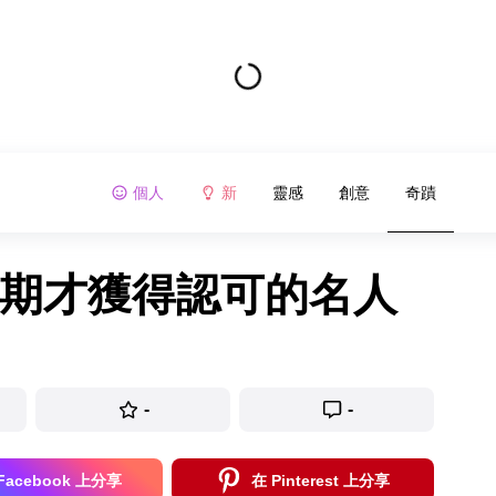
個人
新
靈感
創意
奇蹟
後期才獲得認可的名人
-
-
Facebook 上分享
在 Pinterest 上分享