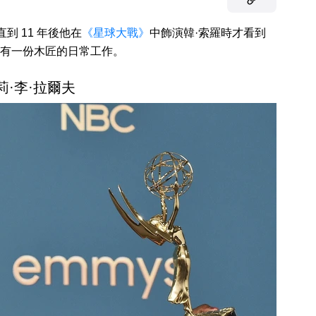
到 11 年後他在
《星球大戰》
中飾演韓·索羅時才看到
有一份木匠的日常工作。
雪莉·李·拉爾夫