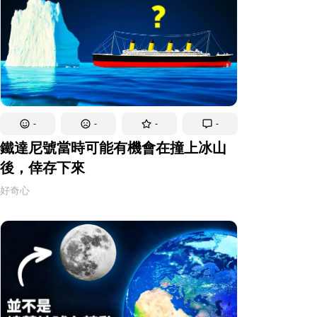
-
-
-
-
鐵達尼號當時可能有機會在撞上冰山
後，倖存下來
好奇心