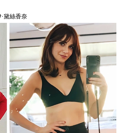
伊·黛絲香奈