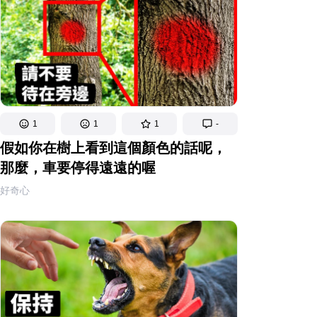
1
1
1
-
假如你在樹上看到這個顏色的話呢，
那麼，車要停得遠遠的喔
好奇心