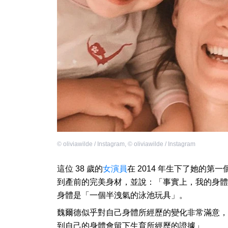
©
oliviawilde / Instagram
,
©
oliviawilde / Instagram
這位 38 歲的
女演員
在 2014 年生下了她的第
到產前的完美身材，並說：「事實上，我的身體
身體是「一個半洩氣的泳池玩具」。
魏爾德似乎對自己身體所經歷的變化非常滿意，
到自己的身體會留下生育所經歷的證據」