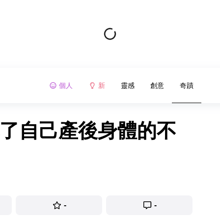
個人
新
靈感
創意
奇蹟
抱了自己產後身體的不
-
-