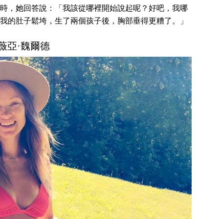
時，她回答說：「我該從哪裡開始說起呢？好吧，我哪
我的肚子鬆垮，生了兩個孩子後，胸部垂得更糟了。」
薇亞·魏爾德