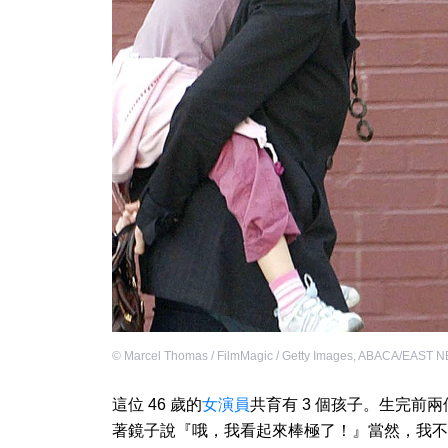
©
Marcel Thomas / FilmMagic / Getty Images
,
ABACA/EAST 
這位 46 歲的
女演員
共育有 3 個孩子。生完前
著鏡子說『哦，我看起來棒極了！』當然，我不