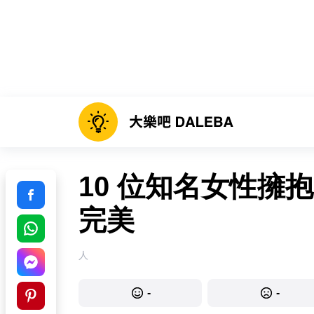
10 位知名女性擁
完美
人
-
-