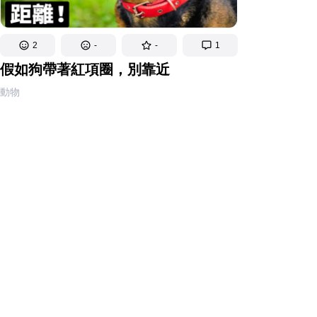
2
-
-
1
假如狗帶著紅項圈，別靠近
動物