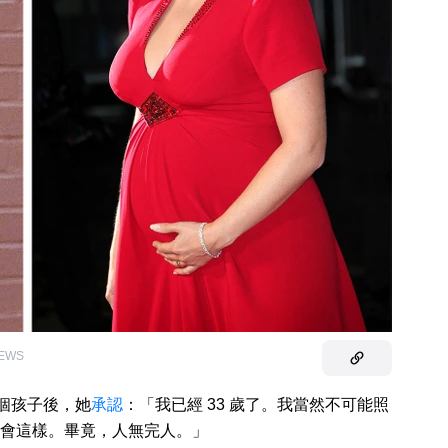
NEWS
兩個孩子後，她
承認
：「我已經 33 歲了。我當然不可能照
會這樣。畢竟，人無完人。」