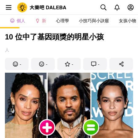
個人
新
心理學
小技巧與小訣竅
女孩小物
10 位中了基因頭獎的明星小孩
人
-
-
-
-