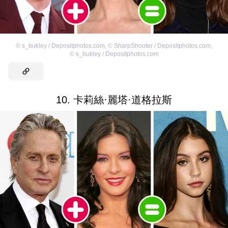
©
s_bukley / Depositphotos.com
,
©
SharpShooter / Depositphotos.com
,
©
s_bukley / Depositphotos.com
10. 卡莉絲·麗塔·道格拉斯