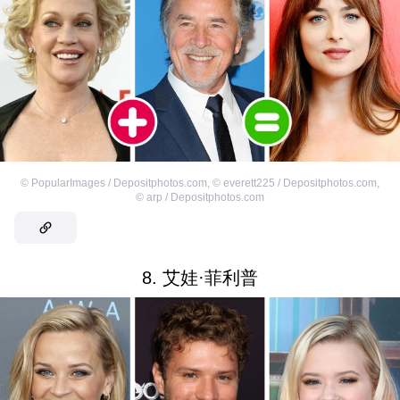
©
PopularImages / Depositphotos.com
,
©
everett225 / Depositphotos.com
,
©
arp / Depositphotos.com
8. 艾娃·菲利普