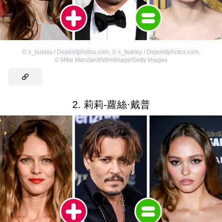
©
s_bukley / Depositphotos.com
,
©
s_bukley / Depositphotos.com
,
©
Mike Marsland/WireImage/Getty Images
2. 莉莉-蘿絲·戴普