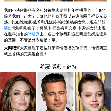
我們小時候那些有名的好萊塢夫妻檔和年輕明星們，年紀也
跟著我們一起大了，讓他們的孩子得以在這個圈子裡發光發
熱。比如說強尼·戴普和凡妮莎·帕拉迪絲的女兒，現在開始
演出
電影和影集了；莫妮卡·貝魯奇和文森·卡索的女兒出現
在世界知名的
時裝秀
上。這些小孩得到這些明星爸媽最優秀
的基因，不管是外表還是才華。
大樂吧
幫大家整理了幾位好萊塢情侶檔的孩子們，他們簡直
就是爸媽的完美混合體！
1. 希蘿·裘莉－彼特