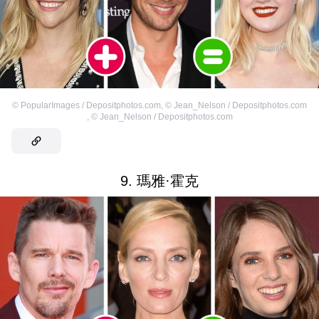
©
PopularImages / Depositphotos.com
,
©
Jean_Nelson / Depositphotos.com
,
©
Jean_Nelson / Depositphotos.com
9. 瑪雅·霍克