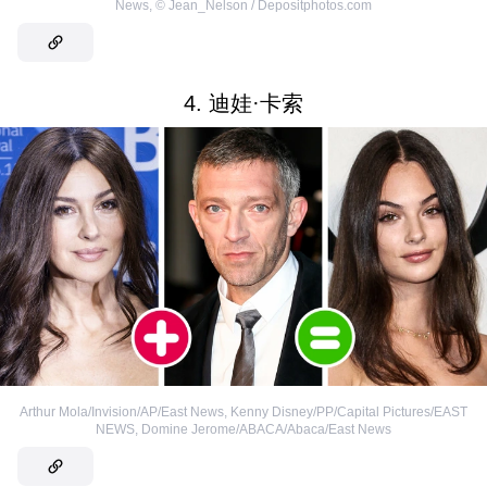
News
,
©
Jean_Nelson / Depositphotos.com
4. 迪娃·卡索
Arthur Mola/Invision/AP/East News
,
Kenny Disney/PP/Capital Pictures/EAST
NEWS
,
Domine Jerome/ABACA/Abaca/East News