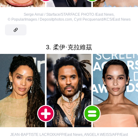
Serge Arnal / Starface/STARFACE PHOTO /East News
,
©
PopularImages / Depositphotos.com
,
Cyril Pecquenard/KCS/East News
3. 柔伊·克拉維茲
JEAN-BAPTISTE LACROIX/AFP/East News
,
ANGELA WEISS/AFP/East