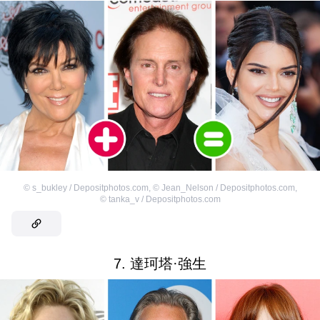
©
s_bukley / Depositphotos.com
,
©
Jean_Nelson / Depositphotos.com
,
©
tanka_v / Depositphotos.com
7. 達珂塔·強生