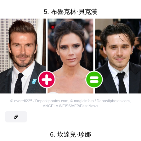
5. 布魯克林·貝克漢
©
everett225 / Depositphotos.com
,
©
magicinfoto / Depositphotos.com
,
ANGELA WEISS/AFP/East News
6. 坎達兒·珍娜