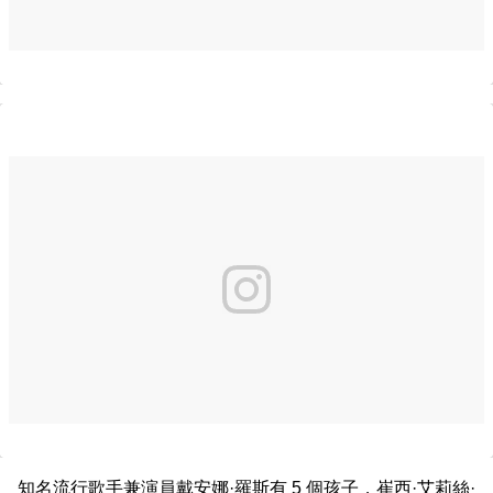
知名流行歌手兼演員戴安娜·羅斯有 5 個孩子，崔西·艾莉絲·