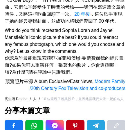
《Sk8er Boy》、《I’m With You》與《Complicated》等單
曲，它們似乎經受住了時間的考驗——我們在寫這篇文章的
時候，又將這些歌曲回顧了一次。
20 年後
，這位歌手重現
了她的經典專輯封面，並成功地將我們帶回了 00 年代。
Who do you think recreated Sophia Loren and Jayne
Mansfield’s iconic picture the best? If you could reenact
any famous photograph, which one would you choose and
why? Let us know in the comments.
你認為誰最能重現索菲亞·羅蘭和傑恩·曼斯費爾德的經典畫
面?如果你可以重演任何一張著名的照片，你會選擇哪一
張?為什麼?請在評論中告訴我們。
預覽照片來源
Album Exclusive/East News
,
Modern Family
/20th Century Fox Television and co-producers
亮生活 Daleba
/
人
/
10 位重現了經典照片，並因此讓我們大吃一驚的名人
分享本篇文章