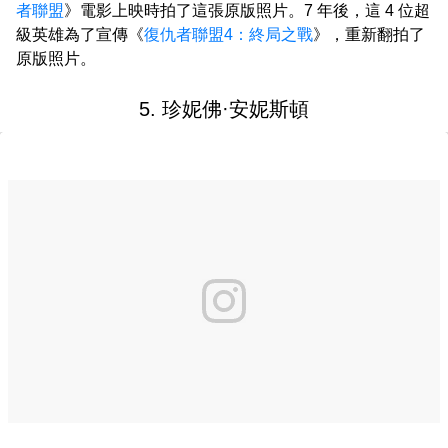
者聯盟
》電影上映時拍了這張原版照片。7 年後，這 4 位超
級英雄為了宣傳《
復仇者聯盟4：終局之戰
》，重新翻拍了
原版照片。
5. 珍妮佛·安妮斯頓