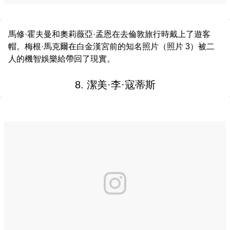
馬修·霍夫曼和奧莉薇亞·孟恩在去倫敦旅行時戴上了遊客
帽。梅根·馬克爾在白金漢宮前的知名照片（照片 3）被二
人的機智娛樂給帶回了現實。
8. 潔美·李·寇蒂斯