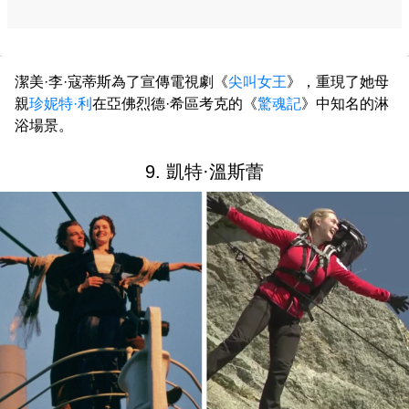
潔美·李·寇蒂斯為了宣傳電視劇《
尖叫女王
》，重現了她母
親
珍妮特·利
在亞佛烈德·希區考克的《
驚魂記
》中知名的淋
浴場景。
9. 凱特·溫斯蕾