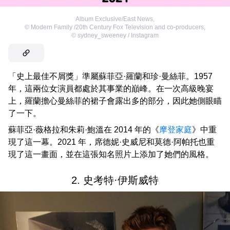
Album Exclusive/East News
,
©
Modern Family /20th Century Fox Television and co-producers
,
©
sydney_sweeney / Instagram
「史上最佳不屑獎」準屬蘇菲亞·羅蘭和珍·曼絲菲。1957
年，這兩位女演員都處於其事業的巔峰。在一次高級晚宴
上，羅蘭擔心曼絲菲的裙子會露出多的部分，因此她側眼瞄
了一下。
蘇菲亞·薇格拉和朱莉·鮑溫在 2014 年的《
摩登家庭
》中重
現了這一幕。2021 年，席德妮·史威尼和莫德·阿帕托也重
現了這一畫面，並在這張知名照片上添加了她們的風格。
2. 史考特·伊斯威特