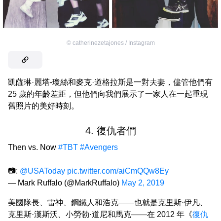
©
catherinezetajones / Instagram
凱薩琳·麗塔-瓊絲和麥克·道格拉斯是一對夫妻，儘管他們有
25 歲的年齡差距，但他們向我們展示了一家人在一起重現
舊照片的美好時刻。
4. 復仇者們
Then vs. Now
#TBT
#Avengers
📷:
@USAToday
pic.twitter.com/aiCmQQw8Ey
— Mark Ruffalo (@MarkRuffalo)
May 2, 2019
美國隊長、雷神、鋼鐵人和浩克——也就是克里斯·伊凡、
克里斯·漢斯沃、小勞勃·道尼和馬克——在 2012 年《
復仇