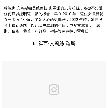
珍妮佛·安妮斯頓是芭芭拉·史翠珊的忠實粉絲，她從不錯過
任何可以證明這一點的機會。早在 2010 年，這位女演員就
在一張照片中展示了她內心的史翠珊，2022 年時，她把照
片上傳到網路，以紀念史翠珊的生日，並配文寫道：「繆
斯、傳奇、我唯一的啟發。@快樂芭芭拉史翠珊日。」
6. 崔西·艾莉絲·羅斯