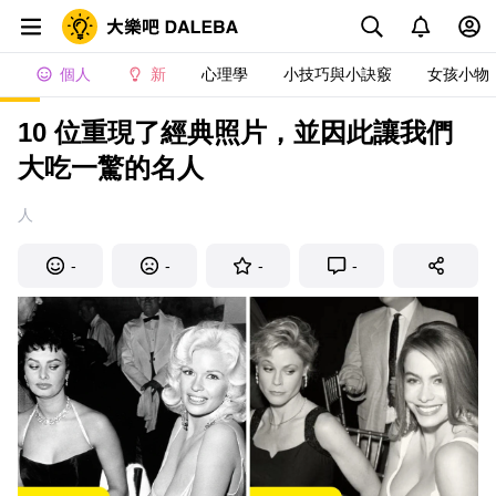
個人
新
心理學
小技巧與小訣竅
女孩小物
10 位重現了經典照片，並因此讓我們
大吃一驚的名人
人
-
-
-
-