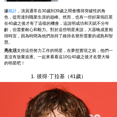
據
統計
，演員通常在30歲到39歲之間會獲得突破性的角
色，從而達到職業生涯的巔峰。然而，也有一些好萊塢巨星
在40歲之後才有了這樣的機會，這說明成功和天賦不分年
齡，但需要耐心和毅力。對於這些明星來說，大器晚成更相
得時宜，因為時間為他們加持了維持名譽所需要的成熟和智
慧。
亮生活
支持這些努力工作的明星，在夢想實現之前，他們一
直沒有放棄追逐。一起來看看這10位40歲之後才名聲大噪
的明星吧！
1. 彼得·丁拉基（41歲）