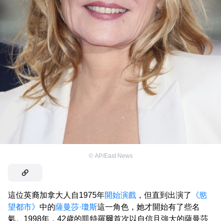
©
AP/East News
這位英裔加拿大人自1975年
開始演戲
，但直到出演了
《慾
望都市》
中的
薩曼莎·瓊斯
這一角色，她才開始有了些名
氣。1998年，42歲的凱特羅爾首次以自信且強大的薩曼莎