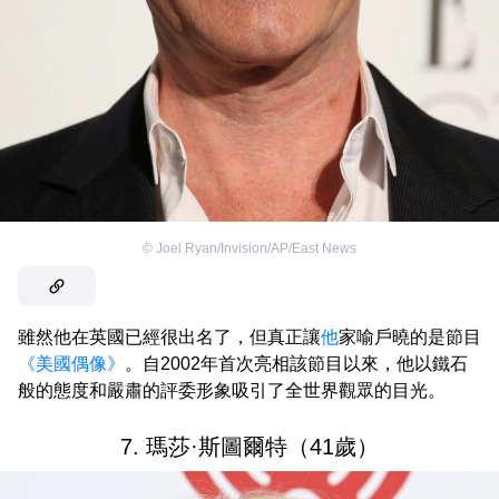
©
Joel Ryan/Invision/AP/East News
雖然他在英國已經很出名了，但真正讓
他
家喻戶曉的是節目
《美國偶像》
。自2002年首次亮相該節目以來，他以鐵石
般的態度和嚴肅的評委形象吸引了全世界觀眾的目光。
7. 瑪莎·斯圖爾特（41歲）