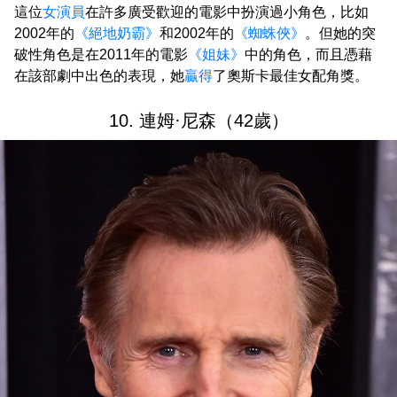
這位
女演員
在許多廣受歡迎的電影中扮演過小角色，比如
2002年的
《絕地奶霸》
和2002年的
《蜘蛛俠》
。但她的突
破性角色是在2011年的電影
《姐妹》
中的角色，而且憑藉
在該部劇中出色的表現，她
贏得
了奧斯卡最佳女配角獎。
10. 連姆·尼森（42歲）