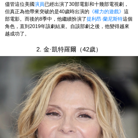
儘管這位美國
演員
已經出演了30部電影和十幾部電視劇，
但真正為他帶來突破的是40歲時出演的
《權力的遊戲》
這
部電影。而後的8季中，他繼續扮演了
提利昂·蘭尼斯特
這個
角色，直到2019年該劇結束。自該部劇之後，他變得越來
越成功了。
2. 金·凱特羅爾（42歲）