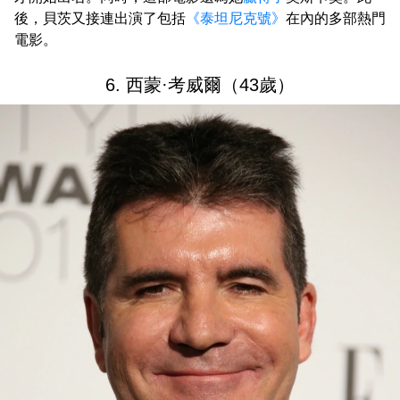
後，貝茨又接連出演了包括
《泰坦尼克號》
在內的多部熱門
電影。
6. 西蒙·考威爾（43歲）