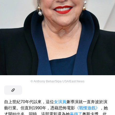
©
Anthony Behar/Sipa USA/East News
自上世紀70年代以來，這位
女演員
兼導演就一直奔波於演
藝行業。但直到1990年，憑藉恐怖電影
《戰慄遊戲》
，她
才開始出名。同時，這部電影還為她
贏得了
奧斯卡獎。此