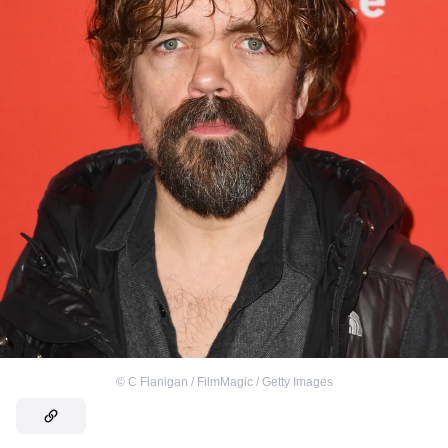
©
C Flanigan / FilmMagic / Getty Images