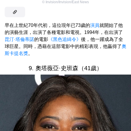
©
Invision/Invision/East News
早在上世紀70年代初，這位現年已73歲的
演員
就開始了他
的演藝生涯，出演了各種電影和電視。1994年，在出演了
昆汀·塔倫蒂諾
的電影
《黑色追緝令》
後，他一躍成為了全
球巨星。同時，憑藉在這部電影中的精彩表現，他贏得了
奧
斯卡提名獎
。
9. 奧塔薇亞·史班森（41歲）