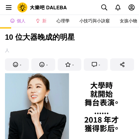
個人
新
心理學
小技巧與小訣竅
女孩小物
10 位大器晚成的明星
人
-
-
-
-