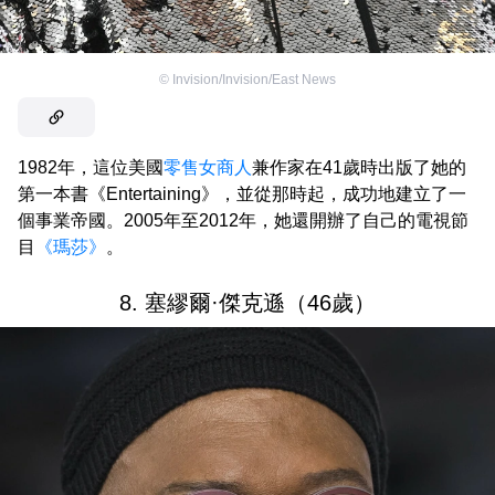
©
Invision/Invision/East News
1982年，這位美國
零售女商人
兼作家在41歲時出版了她的
第一本書《Entertaining》，並從那時起，成功地建立了一
個事業帝國。2005年至2012年，她還開辦了自己的電視節
目
《瑪莎》
。
8. 塞繆爾·傑克遜（46歲）