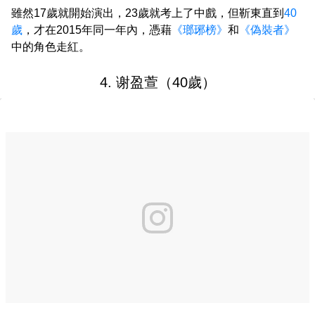
雖然17歲就開始演出，23歲就考上了中戲，但靳東直到
40
歲
，才在2015年同一年內，憑藉
《瑯琊榜》
和
《偽裝者》
中的角色走紅。
4. 谢盈萱（40歲）