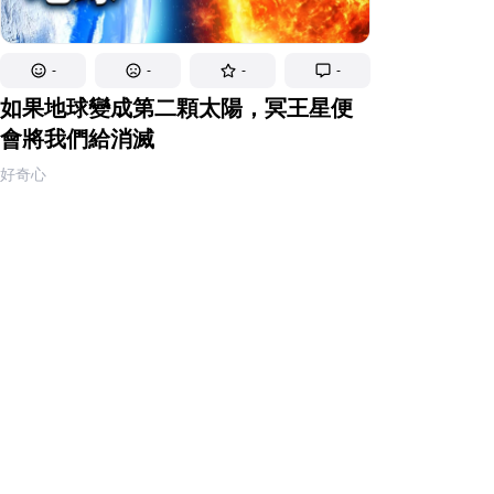
-
-
-
-
如果地球變成第二顆太陽，冥王星便
會將我們給消滅
好奇心