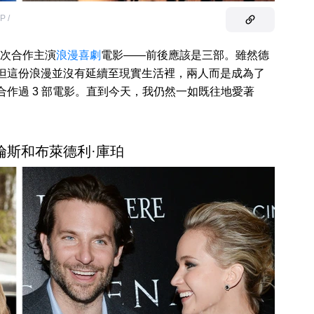
P /
次合作主演
浪漫喜劇
電影——前後應該是三部。雖然德
，但這份浪漫並沒有延續至現實生活裡，兩人而是成為了
們合作過 3 部電影。直到今天，我仍然一如既往地愛著
勞倫斯和布萊德利·庫珀