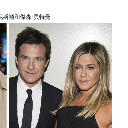
安妮斯頓和傑森·貝特曼