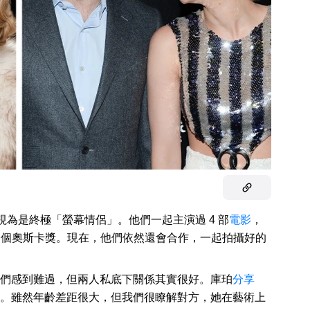
視為是終極「螢幕情侶」。他們一起主演過 4 部
電影
，
一個奧斯卡獎。現在，他們依然還會合作，一起拍攝好的
粉絲們感到難過，但兩人私底下關係其實很好。庫珀
分享
。雖然年齡差距很大，但我們很瞭解對方，她在藝術上