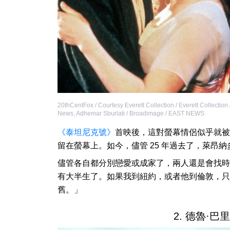
20thCentFox / Courtesy Everett Collection / Everett Collection 
News
,
Adhemar Sburlati / Broadimage / EAST NEWS
《泰坦尼克號》
首映後，這對螢幕情侶似乎就被
留在螢幕上。如今，儘管 25 年過去了，萊昂納
儘管各自都分別戀愛或成家了，兩人還是會找時
有大半生了。如果我到紐約，或者他到倫敦，只
舊。」
2. 德魯·