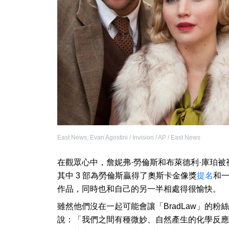
East News
,
Evan Agostini / Invision / AP / East News
在觀眾心中，詹妮弗·勞倫斯和布萊德利·庫珀被
其中 3 部為勞倫斯贏得了奧斯卡金像獎
提名
和
作品，同時也和自己的另一半相處得很愉快。
雖然他們沒在一起可能會讓「BradLaw」的
說：「我們之間有種微妙、自然產生的化學反應