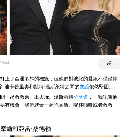
/ East
打上了命運多舛的標籤，但他們對彼此的愛絕不僅僅停
多·迪卡普里奧和凱特·溫斯萊特之間的
友誼
依然堅固。
間一起敘敘舊、出去玩。溫斯萊特
分享道
，「我認識他
要有機會，我們就會一起吃頓飯、喝杯咖啡或者敘敘
巴里摩爾和亞當·桑德勒