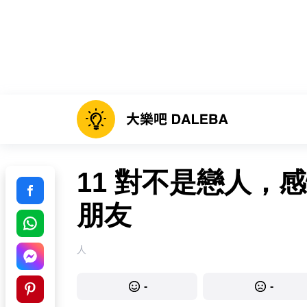
11 對不是戀人，
朋友
人
-
-