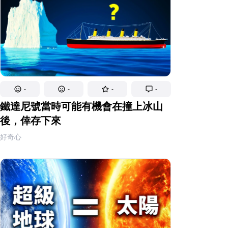
-
-
-
-
鐵達尼號當時可能有機會在撞上冰山
後，倖存下來
好奇心