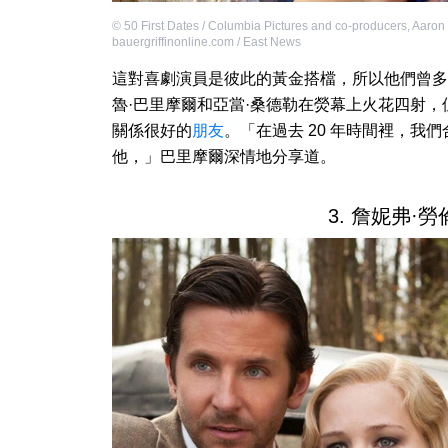
©
50 First Dates / Columbia Pictures and co-producers
,
Aaron 
bauergriffinonline.com / East News
這對喜劇演員是彼此的黃金搭檔，所以他們曾多
魯·巴里摩爾和亞當·桑德勒在熒幕上火花四射
關係很好的
朋友
。「在過去 20 年時間裡，我
他，」巴里摩爾深情地分享道。
3. 詹妮弗·