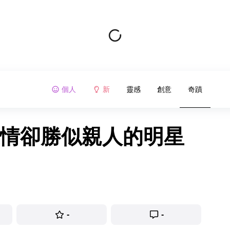
個人
新
靈感
創意
奇蹟
感情卻勝似親人的明星
-
-