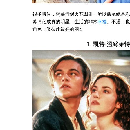
很多時候，螢幕情侶火花四射，所以觀眾總是忍
幕情侶成真的明星，生活的非常
幸福
。不過，也
角色：做彼此最好的朋友。
1. 凱特·溫絲