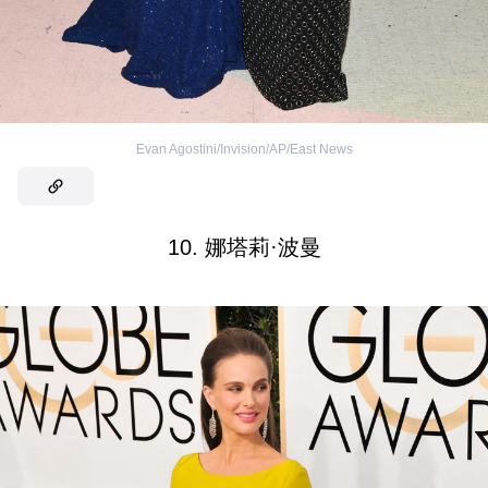
Evan Agostini/Invision/AP/East News
10. 娜塔莉·波曼