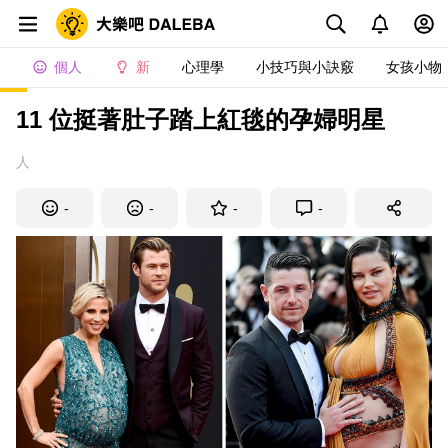
個人
新
心理學
小技巧與小訣竅
女孩小物
11 位挺著肚子踏上紅毯的孕婦明星
人
-
-
-
-