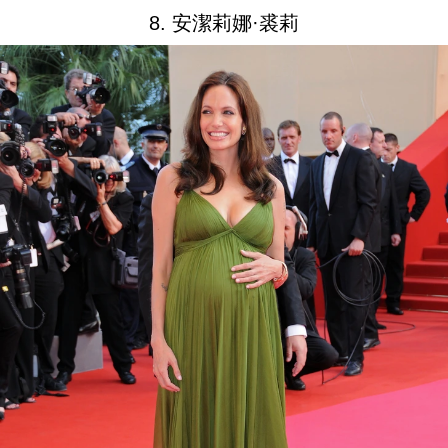
8. 安潔莉娜·裘莉