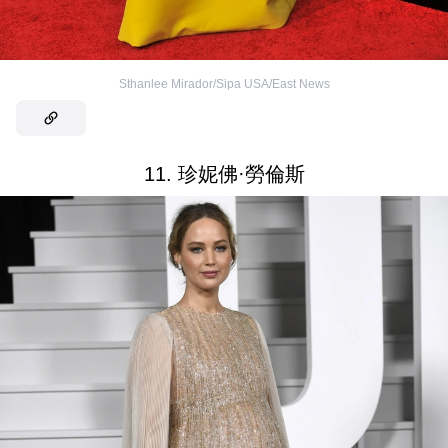
Sthanlee Mirador/Sipa USA/East News
11. 珍妮佛·勞倫斯