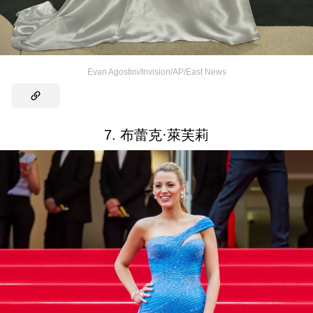
Evan Agostini/Invision/AP/East News
7. 布蕾克·萊芙莉