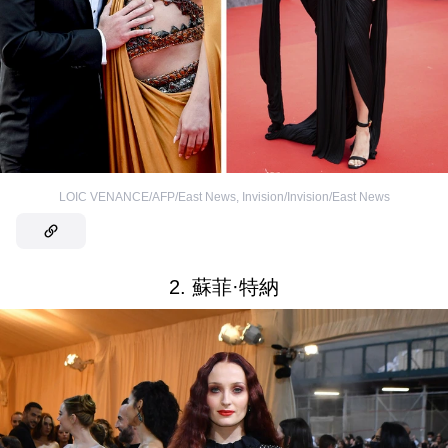
LOIC VENANCE/AFP/East News
,
Invision/Invision/East News
2. 蘇菲·特納