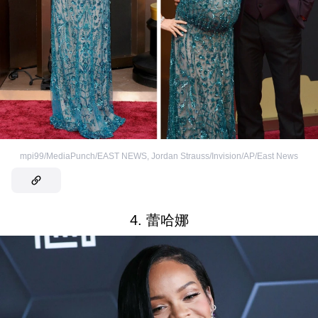
mpi99/MediaPunch/EAST NEWS
,
Jordan Strauss/Invision/AP/East News
4. 蕾哈娜