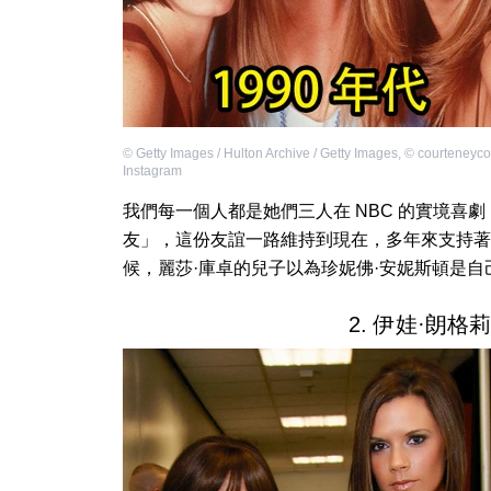
©
Getty Images / Hulton Archive / Getty Images
,
©
courteneycox
Instagram
我們每一個人都是她們三人在 NBC 的實境喜
友」，這份友誼一路維持到現在，多年來支持著
候，麗莎·庫卓的兒子以為珍妮佛·安妮斯頓是自
2. 伊娃·朗