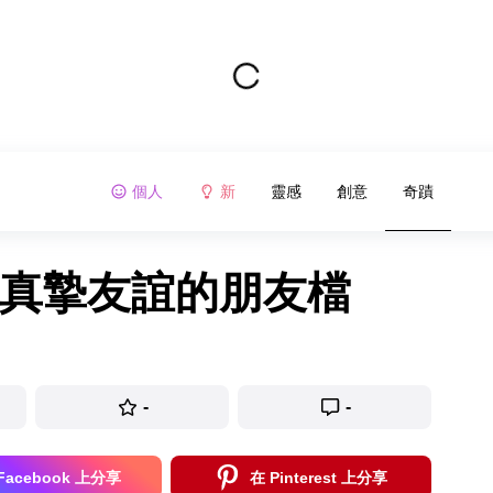
個人
新
靈感
創意
奇蹟
到真摯友誼的朋友檔
-
-
Facebook 上分享
在 Pinterest 上分享