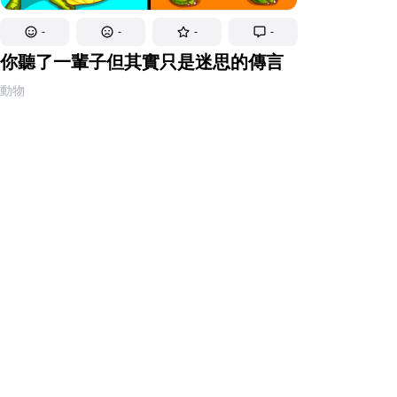
-
-
-
-
你聽了一輩子但其實只是迷思的傳言
動物