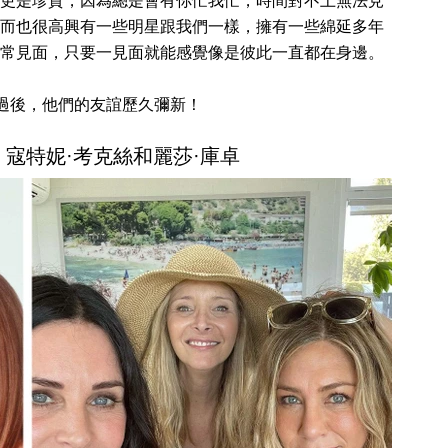
更是珍貴，因為總是會有你忙我忙，時間對不上無法見
而也很高興有一些明星跟我們一樣，擁有一些綿延多年
常見面，只要一見面就能感覺像是彼此一直都在身邊。
驗過後，他們的友誼歷久彌新！
頓、寇特妮·考克絲和麗莎·庫卓