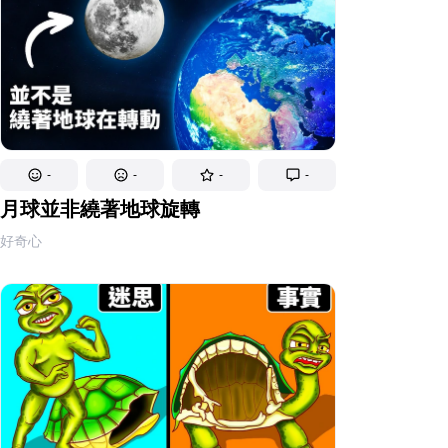
-
-
-
-
月球並非繞著地球旋轉
好奇心