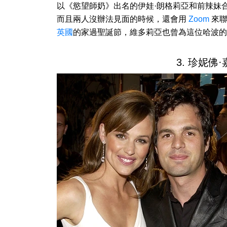
以《慾望師奶》出名的伊娃·朗格莉亞和前辣妹
而且兩人沒辦法見面的時候，還會用
Zoom
來聯
英國
的家過聖誕節，維多莉亞也曾為這位哈波的
3. 珍妮佛