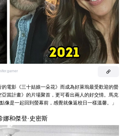
nifer.garner
年發行的電影《三十姑娘一朵花》而成為好萊塢最受歡迎的螢
時空亞當計畫》的片場聚首，更可看出兩人的好交情。馬克
點像是一起回到螢幕前，感覺就像返校日一樣溫馨。」
·珍娜和傑登·史密斯