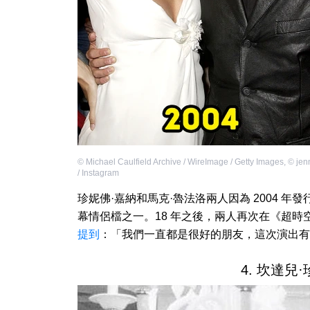
©
Michael Caulfield Archive / WireImage / Getty Images
,
©
jen
/ Instagram
珍妮佛·嘉納和馬克·魯法洛兩人因為 2004 
幕情侶檔之一。18 年之後，兩人再次在《超
提到
：「我們一直都是很好的朋友，這次演出有
4. 坎達兒