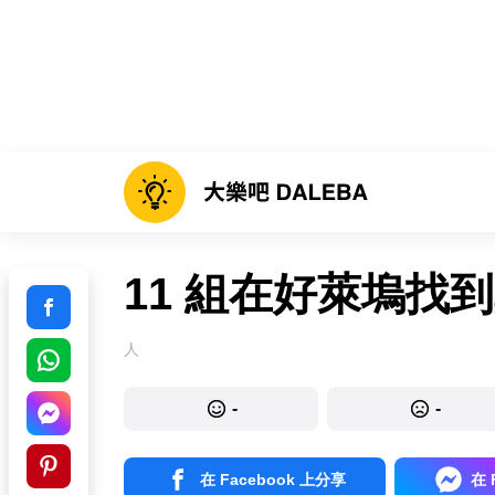
11 組在好萊塢找
人
-
-
在 Facebook 上分享
在 