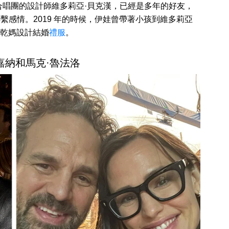
合唱團的設計師維多莉亞·貝克漢，已經是多年的好友，
繫感情。2019 年的時候，伊娃曾帶著小孩到維多莉亞
乾媽設計結婚
禮服
。
·嘉納和馬克·魯法洛