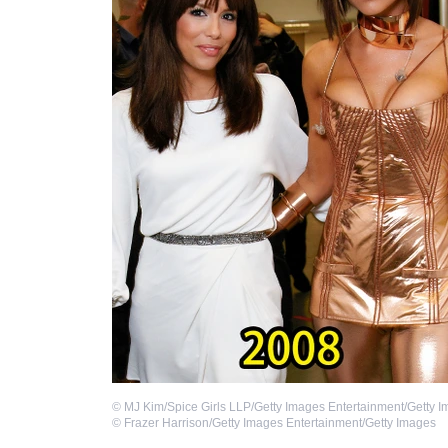
©
MJ Kim/Spice Girls LLP/Getty Images Entertainment/Getty 
©
Frazer Harrison/Getty Images Entertainment/Getty Images