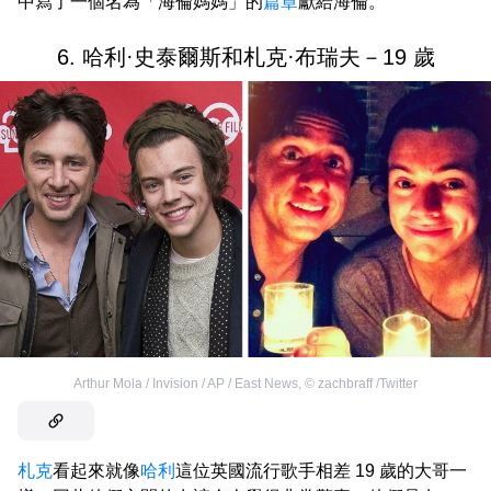
中寫了一個名為「海倫媽媽」的
篇章
獻給海倫。
6. 哈利·史泰爾斯和札克·布瑞夫－19 歲
Arthur Mola / Invision / AP / East News
,
©
zachbraff /Twitter
札克
看起來就像
哈利
這位英國流行歌手相差 19 歲的大哥一