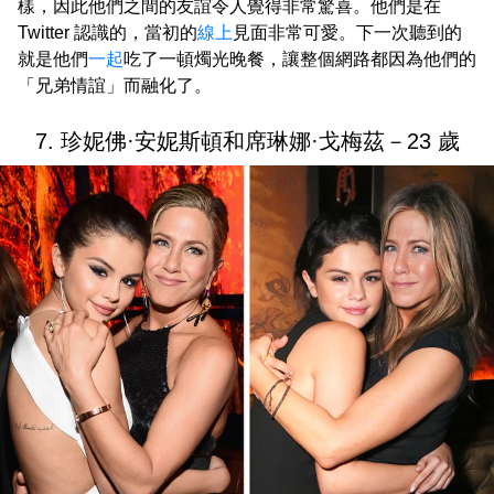
樣，因此他們之間的友誼令人覺得非常驚喜。他們是在
Twitter 認識的，當初的
線上
見面非常可愛。下一次聽到的
就是他們
一起
吃了一頓燭光晚餐，讓整個網路都因為他們的
「兄弟情誼」而融化了。
7. 珍妮佛·安妮斯頓和席琳娜·戈梅茲－23 歲