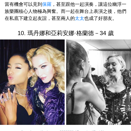
當有機會可以見到
保羅
，甚至跟他一起演奏，讓這位幽浮一
族樂團核心人物極為興奮。而一起在舞台上表演之後，他們
在私底下建立起友誼，甚至兩人的
太太
也成了好朋友。
10. 瑪丹娜和亞莉安娜·格蘭德－34 歲