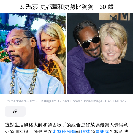
3. 瑪莎·史都華和史努比狗狗－30 歲
©
marthastewart48 / Instagram
,
Gilbert Flores / Broadimage / EAST NEWS
這對生活風格大師和饒舌歌手的組合是好萊塢最讓人覺得意
外的朋友檔。他們是在
史努比狗狗
到
瑪莎
的
晨間秀
作客的時