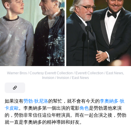
Warner Bros / Courtesy Everett Collection / Everett Collection / East News
,
Invision / Invision / East News
如果沒有
勞勃·狄尼洛
的幫忙，就不會有今天的
李奧納多·狄
卡皮歐
。李奧納多第一個出演的電影
角色
是勞勃選他來演
的，勞勃非常信任這位年輕演員。而在一起合演之後，勞勃
就一直是李奧納多的精神導師和好友。