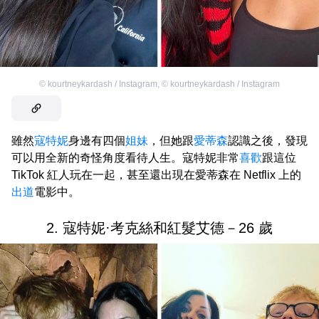
©
kourtneykardash / Instagram
,
©
kourtneykardash / Instagram
雖然
寇特妮
身邊有四個
姐妹
，但她跟
愛蒂森
認識之後，發現
可以用全新的奇怪角度看待人生。寇特妮非常
喜歡
跟這位
TikTok 紅人玩在一起，甚至還出現在愛蒂森在 Netflix 上的
出道
電影中。
2. 寇特妮·考克絲和紅髮艾德－26 歲