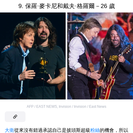
9. 保羅·麥卡尼和戴夫·格羅爾－26 歲
AFP / EAST NEWS
,
Invision / Invision / East News
大衛
從來沒有錯過承認自己是披頭斯超級
粉絲
的機會，所以