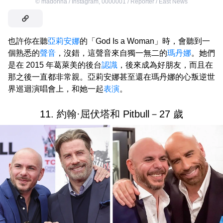
©
madonna / Instagram
,
0000001 / Reporter / East News
也許你在聽
亞莉安娜
的「God Is a Woman」時，會聽到一
個熟悉的
聲音
，沒錯，這聲音來自獨一無二的
瑪丹娜
。她們
是在 2015 年葛萊美的後台
認識
，後來成為好朋友，而且在
那之後一直都非常親。亞莉安娜甚至還在瑪丹娜的心叛逆世
界巡迴演唱會上，和她一起
表演
。
11. 約翰·屈伏塔和 Pitbull－27 歲