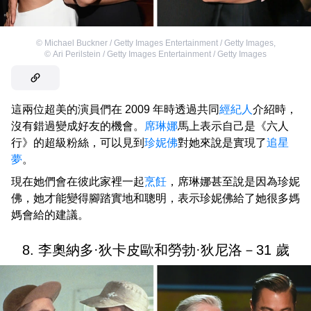
©
Michael Buckner / Getty Images Entertainment / Getty Images
,
©
Ari Perilstein / Getty Images Entertainment / Getty Images
這兩位超美的演員們在 2009 年時透過共同
經紀人
介紹時，
沒有錯過變成好友的機會。
席琳娜
馬上表示自己是《六人
行》的超級粉絲，可以見到
珍妮佛
對她來說是實現了
追星
夢
。
現在她們會在彼此家裡一起
烹飪
，席琳娜甚至說是因為珍妮
佛，她才能變得腳踏實地和聰明，表示珍妮佛給了她很多媽
媽會給的建議。
8. 李奧納多·狄卡皮歐和勞勃·狄尼洛－31 歲