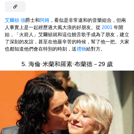
艾爾頓·強
爵士和
阿姆
，看似是非常違和的音樂組合，但兩
人事實上是一起經歷過大風大浪的好朋友。從
2001
年開
始，「火箭人」艾爾頓就和這位饒舌歌手成為了朋友，建立
了深刻的友誼，甚至在他最辛苦的時候，幫了他一把。大家
也都知道他們會在特別的時刻，送
禮物
給對方。
5. 海倫·米蘭和羅素·布蘭德－29 歲