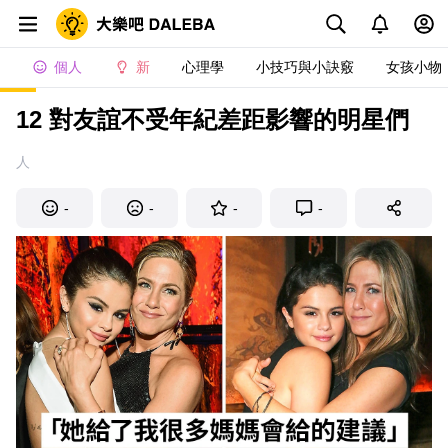
個人
新
心理學
小技巧與小訣竅
女孩小物
12 對友誼不受年紀差距影響的明星們
人
-
-
-
-