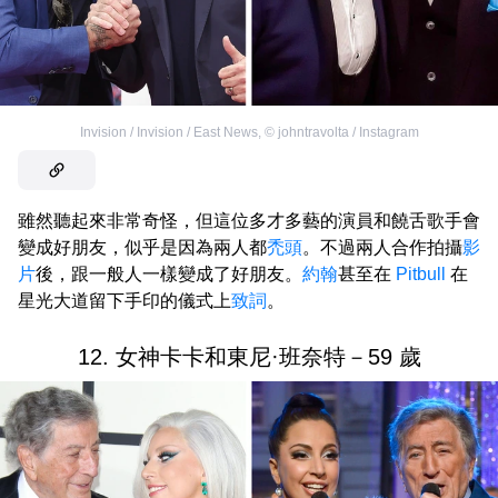
Invision / Invision / East News
,
©
johntravolta / Instagram
雖然聽起來非常奇怪，但這位多才多藝的演員和饒舌歌手會
變成好朋友，似乎是因為兩人都
禿頭
。不過兩人合作拍攝
影
片
後，跟一般人一樣變成了好朋友。
約翰
甚至在
Pitbull
在
星光大道留下手印的儀式上
致詞
。
12. 女神卡卡和東尼·班奈特－59 歲