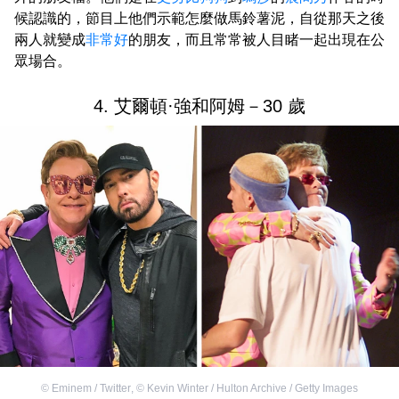
候認識的，節目上他們示範怎麼做馬鈴薯泥，自從那天之後
兩人就變成
非常好
的朋友，而且常常被人目睹一起出現在公
眾場合。
4. 艾爾頓·強和阿姆－30 歲
©
Eminem / Twitter
,
©
Kevin Winter / Hulton Archive / Getty Images