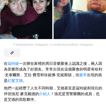
©
teddysphotos / Instagram
,
©
courteneycoxofficial / Instagram
在
寇特妮
一次辦在家裡的周日音樂聚會上認識之後，兩人因
為音樂而成為了好朋友。常常出現在這個聚會的明星有哈利
·史泰爾斯、艾拉·費雪和珍妮佛·安妮斯頓，但
最常
出現的就
是
紅髮艾德
。
他們一起經歷了人生不同時期，艾德甚至是寇特妮和現任的
伴侶強尼·麥克戴德的
介紹人
！強尼是雪警樂團的成員，也
是艾德的寫歌夥伴。