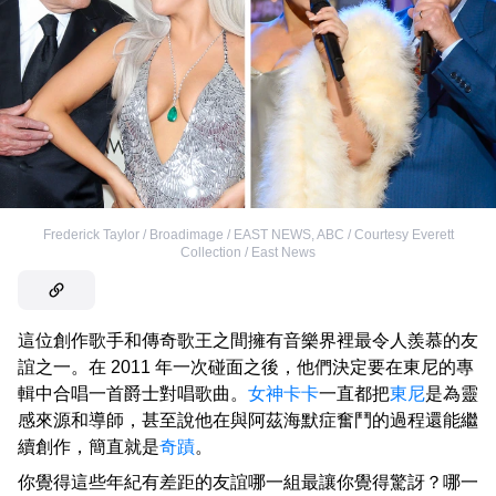
Frederick Taylor / Broadimage / EAST NEWS
,
ABC / Courtesy Everett
Collection / East News
這位創作歌手和傳奇歌王之間擁有音樂界裡最令人羨慕的友
誼之一。在 2011 年一次碰面之後，他們決定要在東尼的專
輯中合唱一首爵士對唱歌曲。
女神卡卡
一直都把
東尼
是為靈
感來源和導師，甚至說他在與阿茲海默症奮鬥的過程還能繼
續創作，簡直就是
奇蹟
。
你覺得這些年紀有差距的友誼哪一組最讓你覺得驚訝？哪一