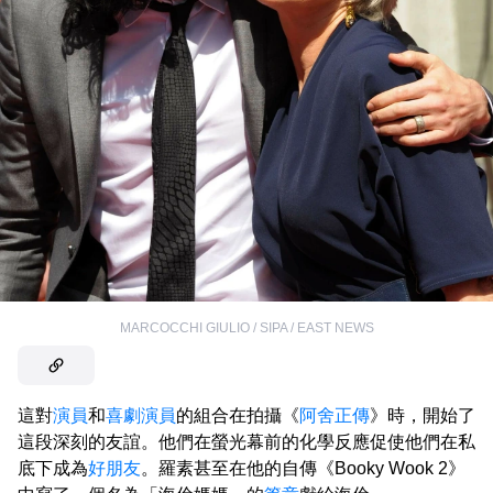
MARCOCCHI GIULIO / SIPA / EAST NEWS
這對
演員
和
喜劇演員
的組合在拍攝《
阿舍正傳
》時，開始了
這段深刻的友誼。他們在螢光幕前的化學反應促使他們在私
底下成為
好朋友
。羅素甚至在他的自傳《Booky Wook 2》