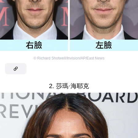
©
Richard Shotwell/Invision/AP/East News
2. 莎瑪·海耶克