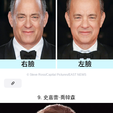
©
Steve Ross/Capital Pictures/EAST NEWS
9. 史嘉蕾·喬韓森