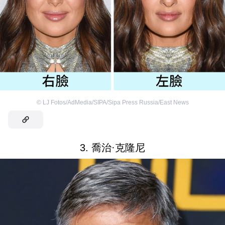
©
LJ Fotos/AdMedia/SIPA/Sipa Press Russia/East News
3. 喬治·克隆尼