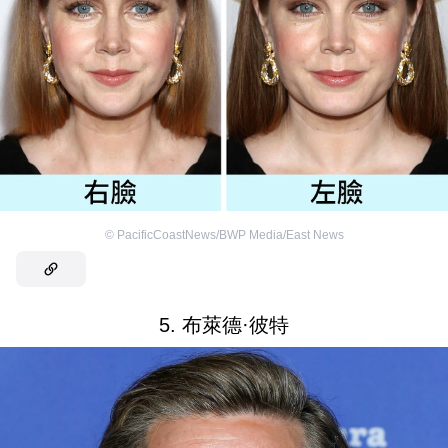
©
PacificCoastNews/BWP Media/East News
5. 布萊德·彼特