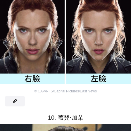
©
CAP/RFS/Capital Pictures/East News
10. 蓋兒·加朵