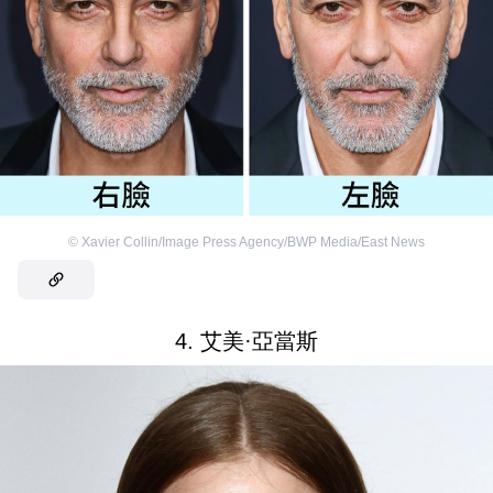
©
Xavier Collin/Image Press Agency/BWP Media/East News
4. 艾美·亞當斯