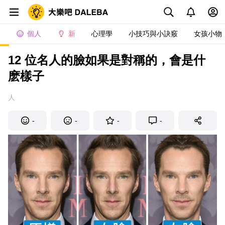
個人
新
心理學
小技巧與小訣竅
女孩小物
12 位名人的臉如果是對稱的，會是什
麽樣子
人
-
-
-
-