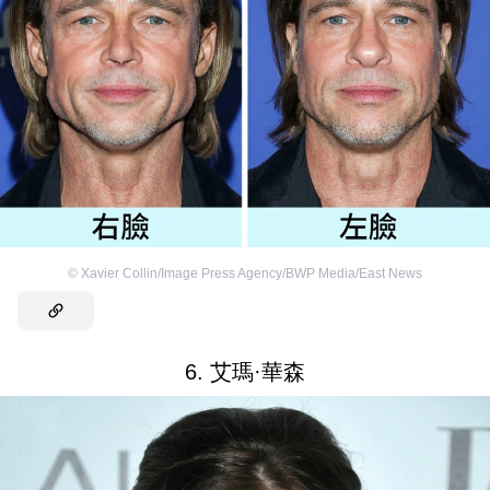
©
Xavier Collin/Image Press Agency/BWP Media/East News
6. 艾瑪·華森