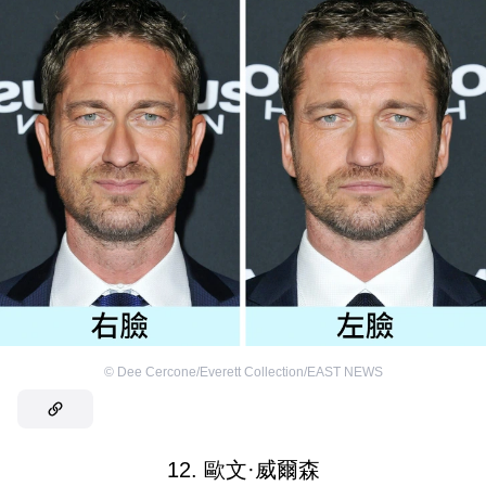
©
Dee Cercone/Everett Collection/EAST NEWS
12. 歐文·威爾森