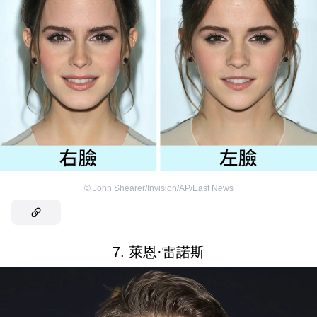
©
John Shearer/Invision/AP/East News
7. 萊恩·雷諾斯