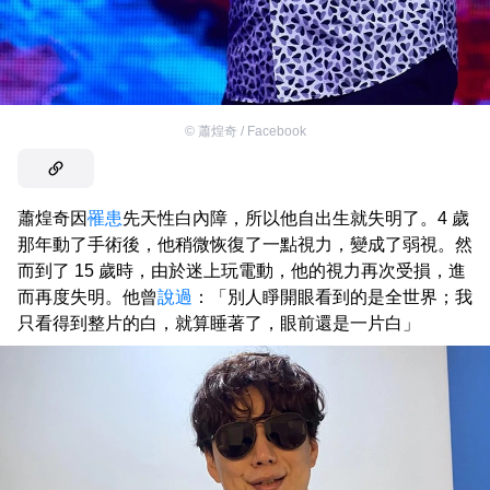
©
蕭煌奇 / Facebook
蕭煌奇因
罹患
先天性白內障，所以他自出生就失明了。4 歲
那年動了手術後，他稍微恢復了一點視力，變成了弱視。然
而到了 15 歲時，由於迷上玩電動，他的視力再次受損，進
而再度失明。他曾
說過
：「別人睜開眼看到的是全世界；我
只看得到整片的白，就算睡著了，眼前還是一片白」