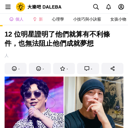
個人
新
心理學
小技巧與小訣竅
女孩小物
12 位明星證明了他們就算有不利條
件，也無法阻止他們成就夢想
人
-
-
-
-