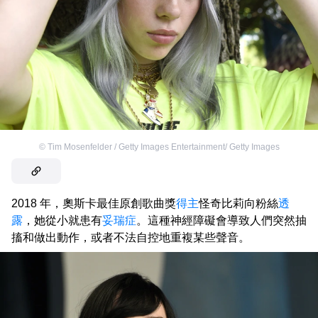
©
Tim Mosenfelder / Getty Images Entertainment/ Getty Images
2018 年，奧斯卡最佳原創歌曲獎
得主
怪奇比莉向粉絲
透
露
，她從小就患有
妥瑞症
。這種神經障礙會導致人們突然抽
搐和做出動作，或者不法自控地重複某些聲音。