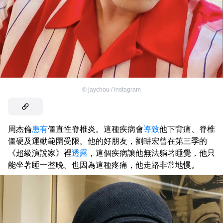
©
jaychou / Instagram
周杰倫
患有
僵直性脊椎炎。這種疾病會
導致
他下背痛、脊椎
僵硬及運動範圍受限。他的好朋友，劉畊宏曾在第三季的
《超級演說家》裡
透露
，這個疾病讓他無法躺著睡覺，他只
能坐著睡一整晚。也因為這種疼痛，他走路非常地慢。