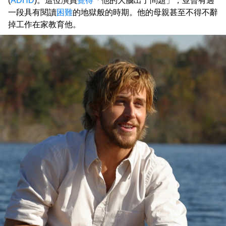
(
ADHD
)。這位演員
覺得
「他的大腦出了問題」，並曾有過
一段具有閱讀
困難
的地獄般的時期。他的母親甚至不得不辭
掉工作在家教育他。