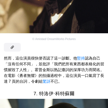
©
Amistad/ DreamWorks Pictures
然而，這位演員很快便否認了這一診斷。他
堅持
認為自己
「沒有任何不同」，並批評「我們把所有東西都表格化的習
慣摧毀了人性」。霍普金斯以熟記臺詞的深厚功力而聞名。
在電影《勇者無懼》的拍攝過程中，這位演員一口氣背了長
達 7 頁的台詞，令劇組
驚訝
不已。
7. 特洛伊·科特蘇爾