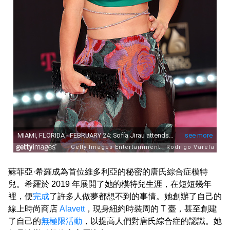
蘇菲亞·希羅成為首位維多利亞的秘密的唐氏綜合症模特
兒。希羅於 2019 年展開了她的模特兒生涯，在短短幾年
裡，便
完成
了許多人做夢都想不到的事情。她創辦了自己的
線上時尚商店
Alavett
，現身紐約時裝周的 T 臺，甚至創建
了自己的
無極限活動
，以提高人們對唐氏綜合症的認識。她