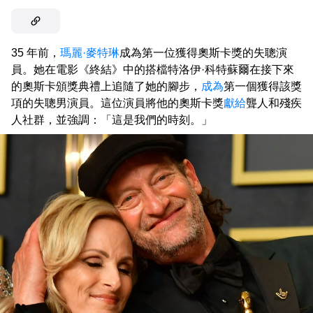
35 年前，
瑪麗·麥特琳
成為第一位獲得奧斯卡獎的失聰演
員。她在電影《終結》中的搭檔特洛伊·科特蘇爾在接下來
的奧斯卡頒獎典禮上追隨了她的腳步，
成為
第一個獲得該獎
項的失聰男演員。這位演員將他的奧斯卡獎
獻給
聾人和殘疾
人社群，並強調：「這是我們的時刻。」