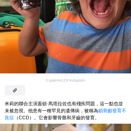
©
gatenm123/ Instagram
米莉的聯合主演蓋頓·馬塔拉佐也有殘疾問題，這一點也並
未被忽視。他患有一種罕見的遺傳病，被稱為
鎖骨顱發育不
良症
（CCD）。它會影響骨骼和牙齒的發育。