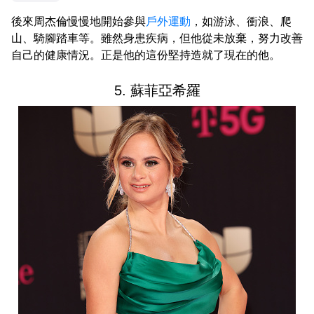
後來周杰倫慢慢地開始參與
戶外運動
，如游泳、衝浪、爬
山、騎腳踏車等。雖然身患疾病，但他從未放棄，努力改善
自己的健康情況。正是他的這份堅持造就了現在的他。
5. 蘇菲亞希羅