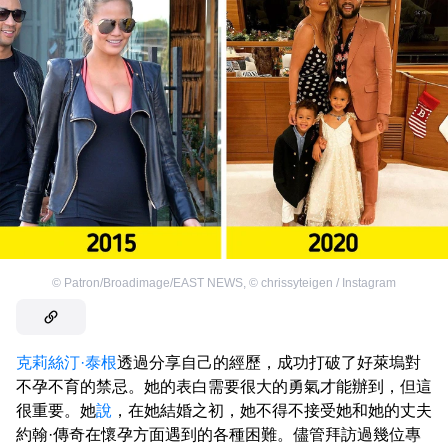
©
Patron/Broadimage/EAST NEWS
,
©
chrissyteigen / Instagram
克莉絲汀·泰根
透過分享自己的經歷，成功打破了好萊塢對
不孕不育的禁忌。她的表白需要很大的勇氣才能辦到，但這
很重要。她
說
，在她結婚之初，她不得不接受她和她的丈夫
約翰·傳奇在懷孕方面遇到的各種困難。儘管拜訪過幾位專