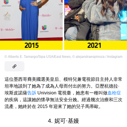
©
Alberto E. Tamargo/Sipa USA/East News
,
©
alejandraespinoza / Instagram
這位墨西哥裔美國選美皇后、模特兒兼電視節目主持人非常
坦率地談到了她為了成為人母而付出的努力。亞歷杭德拉·
埃斯皮諾薩
告訴
Univision 電視臺，她患有一種叫做
血栓症
的疾病，這讓她的懷孕無法安全分娩。經過幾次治療和三次
流產，她終於在 2015 年迎來了她的兒子馬蒂歐。
4. 妮可·基嫚