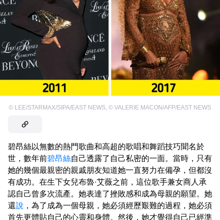
©
LEE/STARMAX/SIPA/EAST NEWS
,
©
VALERIE MACON/AFP/EAST NEWS
碧昂絲以無數的熱門歌曲和高超的歌唱和舞蹈技巧聞名於
世，數年前
碧昂絲
自己透露了自己私密的一面。當時，只有
她的幾個最親密的親戚朋友知道她一直努力在備孕，但都沒
有成功。在生下女兒布魯·艾薇之前，這位歌手兼女商人承
認自己曾多次流產。她表達了挫敗感和成為母親的願望。她
還
說
，為了成為一個母親，她必須經歷艱難的過程，她必須
首先更體貼自己的心靈和身體。然後，她才覺得自己已經準