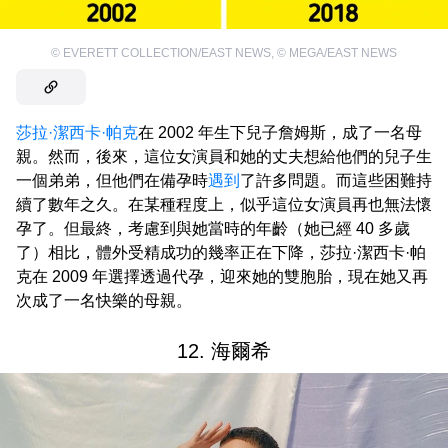
©
EVERETT COLLECTION/EAST NEWS
,
©
MEGA/EAST NEWS
莎拉·潔西卡·帕克
在 2002 年生下兒子詹姆斯，成了一名母
親。然而，後來，這位女演員和她的丈夫想給他們的兒子生
一個弟弟，但他們在備孕時
遇到
了許多問題。而這些困難持
續了數年之久。在某種程度上，似乎這位女演員再也無法懷
孕了。但最終，考慮到與她當時的年齡（她已經 40 多歲
了）相比，體外受精成功的幾率正在下降，莎拉·潔西卡·帕
克在 2009 年選擇透過代孕，迎來她的雙胞胎，現在她又再
次成了一名快樂的母親。
12. 海爾希