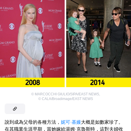
©
MARCOCCHI GIULIO/SIPA/EAST NEWS
,
©
CALA/Broadimage/EAST NEWS
說到成為父母的各種方法，
妮可·基嫚
大概是如數家珍了。
在其職業生涯早期，當她嫁給湯姆·克魯斯時，這對夫婦收