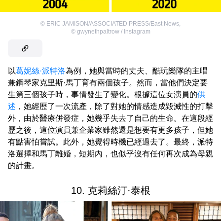
©
ERIC JAMISON/ASSOCIATED PRESS/East News
,
©
gwynethpaltrow / Instagram
以
葛妮絲·派特洛
為例，她與當時的丈夫、酷玩樂隊的主唱
兼鋼琴家克里斯·馬丁育有兩個孩子。然而，當他們決定要
生第三個孩子時，事情發生了變化。根據這位女演員的
供
述
，她經歷了一次流產，除了對她的情感造成毀滅性的打擊
外，由於醫療併發症，她幾乎失去了自己的生命。在這段經
歷之後，這位演員兼企業家雖然還是想要有更多孩子，但她
有點害怕嘗試。此外，她覺得時機已經過去了。最終，派特
洛選擇和馬丁離婚，短期內，也似乎沒有任何再次成為母親
的計畫。
10. 克莉絲汀·泰根