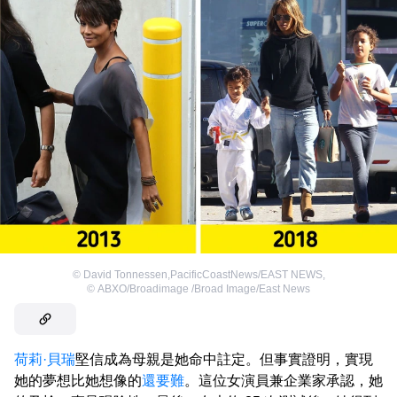
©
David Tonnessen,PacificCoastNews/EAST NEWS
,
©
ABXO/Broadimage /Broad Image/East News
荷莉·貝瑞
堅信成為母親是她命中註定。但事實證明，實現
她的夢想比她想像的
還要難
。這位女演員兼企業家承認，她