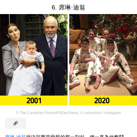
6. 席琳·迪翁
©
The Canadian Press/AP/East News
,
©
celinedion / Instagram