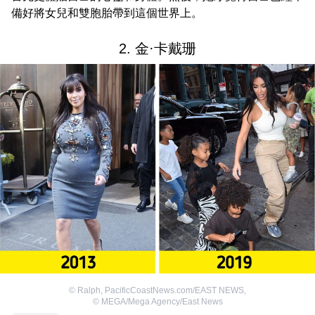
備好將女兒和雙胞胎帶到這個世界上。
2. 金·卡戴珊
©
Ralph, PacificCoastNews.com/EAST NEWS
,
©
MEGA/Mega Agency/East News