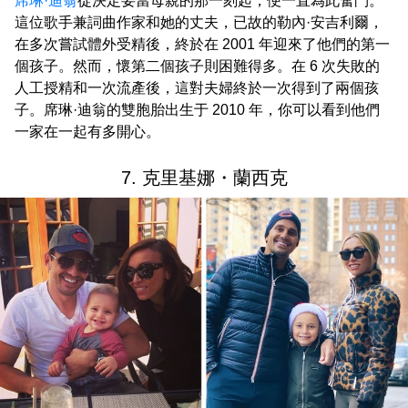
席琳·迪翁
從決定要當母親的那一刻起，便一直為此奮鬥。
這位歌手兼詞曲作家和她的丈夫，已故的勒內·安吉利爾，
在多次嘗試體外受精後，終於在 2001 年迎來了他們的第一
個孩子。然而，懷第二個孩子則困難得多。在 6 次失敗的
人工授精和一次流產後，這對夫婦終於一次得到了兩個孩
子。席琳·迪翁的雙胞胎出生于 2010 年，你可以看到他們
一家在一起有多開心。
7. 克里基娜・蘭西克