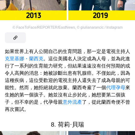
©
FaceToFace/REPORTER/EastNews
,
©
giulianarancic / Instagram
如果世界上有人公開自己的生育問題，那一定是電視主持人
克里基娜・蘭西克
。這位美國名人決定成為人母，並為此進
行了一系列的生育能力研究，但結果遠遠沒有任何預期的或
令人高興的消息：她被診斷出患有乳腺癌。不僅如此，因為
這種疾病，這位受歡迎的電視主持人還失去了成為母親的可
能性。然而，她拒絕就此放棄。蘭西奇雇了一個
代理孕母
來
生她的第一個孩子。她並沒有止步於此，她想要第二個孩
子，但不幸的是，代孕母親
意外流產
了，從此蘭西奇便不曾
再次嘗試。
8. 荷莉·貝瑞