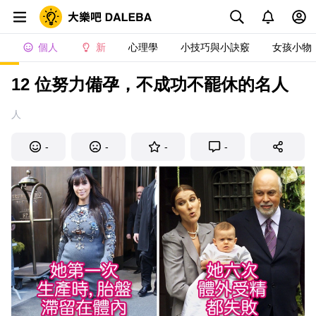
個人
新
心理學
小技巧與小訣竅
女孩小物
12 位努力備孕，不成功不罷休的名人
人
-
-
-
-