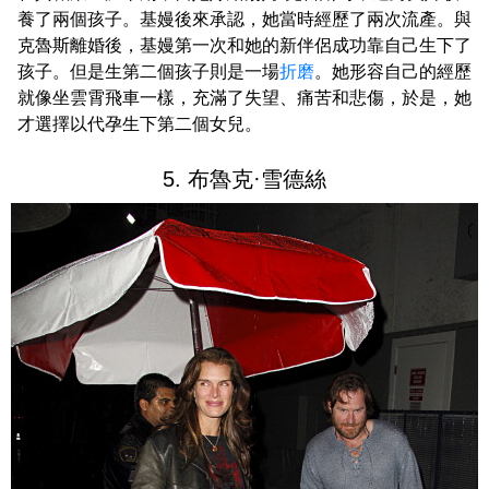
養了兩個孩子。基嫚後來承認，她當時經歷了兩次流產。與
克魯斯離婚後，基嫚第一次和她的新伴侶成功靠自己生下了
孩子。但是生第二個孩子則是一場
折磨
。她形容自己的經歷
就像坐雲霄飛車一樣，充滿了失望、痛苦和悲傷，於是，她
才選擇以代孕生下第二個女兒。
5. 布魯克·雪德絲