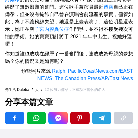
經歷了無數艱難的奮鬥。這位歌手兼演員最近
透露
自己正在
備孕，但並沒有掩飾自己曾在演唱會前流產的事實，儘管如
此，為了不讓粉絲失望，她還是上臺表演了。這位明星還表
示，她正在與
子宮內膜異位症
作鬥爭，並不得不接受幾次可
怕的手術。她的寶寶預計將于 2021 年年中出生。祝她好運
囉！
你知道誰也成功在經歷了一番奮鬥後，達成成為母親的夢想
嗎？你的情況又是如何呢？
預覽照片來源
Ralph, PacificCoastNews.com/EAST
NEWS
,
The Canadian Press/AP/East News
亮生活 Daleba
/
人
/
12 位努力備孕，不成功不罷休的名人
分享本篇文章