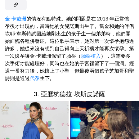
金·卡戴珊
的情況有點特殊。她的問題是在 2013 年正常懷
孕後才出現的，當時她的女兒諾斯出生了。當金和她的伴侶
坎耶·韋斯特試圖給她剛出生的孩子生一個弟弟時，他們開
始面臨各種併發症。這位歌手表示，她對第一次懷孕抱怨過
許多，她從來沒有想到自己得向上天祈禱才能再次懷孕。第
一次懷孕讓金·卡戴珊保留了胎盤（
胎盤植入
），這需要多
次手術才能處理好，同時也在她的子宮裡留下了一個洞。經
過一番努力後，她懷上了小聖，但最後兩個孩子芝加哥和聖
詩則是通過
代孕
生下。
3. 亞歷杭德拉·埃斯皮諾薩