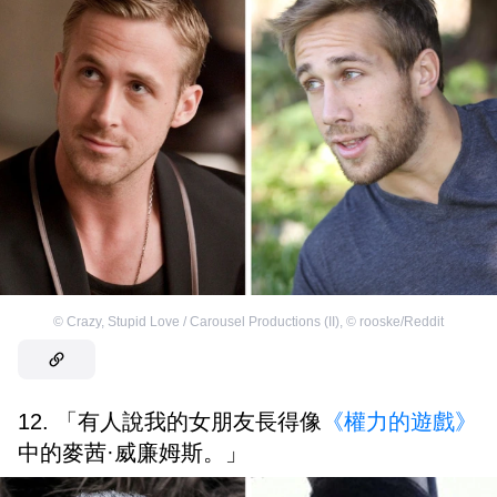
©
Crazy, Stupid Love / Carousel Productions (II)
,
©
rooske/Reddit
12. 「有人說我的女朋友長得像
《權力的遊戲》
中的麥茜·威廉姆斯。」