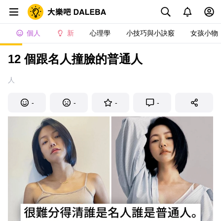
個人
新
心理學
小技巧與小訣竅
女孩小物
12 個跟名人撞臉的普通人
人
-
-
-
-