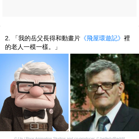
2. 「我的岳父長得和動畫片
《飛屋環遊記》
裡
的老人一模一樣。」
©
Up / Pixar Animation Studios and co-producer
,
©
heiferly/Reddit