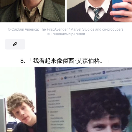
©
Captain America: The First Avenger / Marvel Studios and co-producers
,
©
FreudianWhip/Reddit
8. 「我看起來像傑西·艾森伯格。」