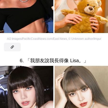
AO Images/PacificCoastNews.com/East News
,
©
Unknown author/Imgur
6. 「我朋友說我長得像 Lisa。」