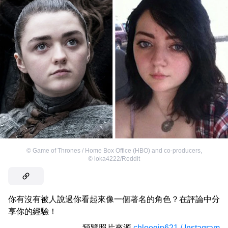
©
Game of Thrones / Home Box Office (HBO) and co-producers
,
©
loka4222/Reddit
你有沒有被人說過你看起來像一個著名的角色？在評論中分
享你的經驗！
預覽照片來源
chloeqin621 / Instagram