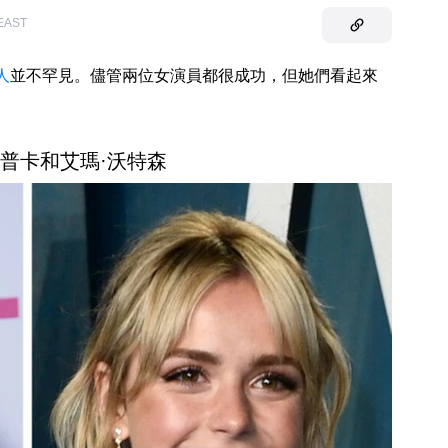
/EAST
人
並不罕見。儘管兩位女演員都很成功，但她們看起來
·希普卡和艾瑪·沃特森