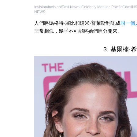
Invision/Invision/East News
,
Celebrity Monitor, PacificCoastN
NEWS
人們將瑪格特·羅比和婕米·普萊斯利認成
同一個
非常相似，幾乎不可能將她們區分開來。
3. 基爾楠