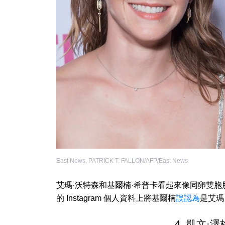
East News
,
PATRICK T. FALLON/AFP/East News
艾瑪·沃特森和基爾楠·希普卡看起來像同卵雙
的 Instagram 個人資料上將基爾楠
誤認為
是艾瑪
4. 凱文·