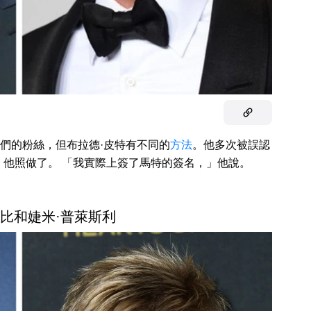
們的粉絲，但布拉德·皮特有不同的
方法
。他多次被誤認
，他照做了。 「我實際上簽了馬特的簽名，」他說。
·羅比和婕米·普萊斯利