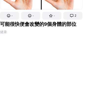
-
-
-
2
可能很快便會改變的9個身體的部位
健康