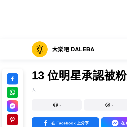
13 位明星承認被
人
-
-
在 Facebook 上分享
在 