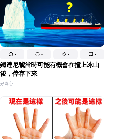
-
-
-
-
鐵達尼號當時可能有機會在撞上冰山
後，倖存下來
好奇心