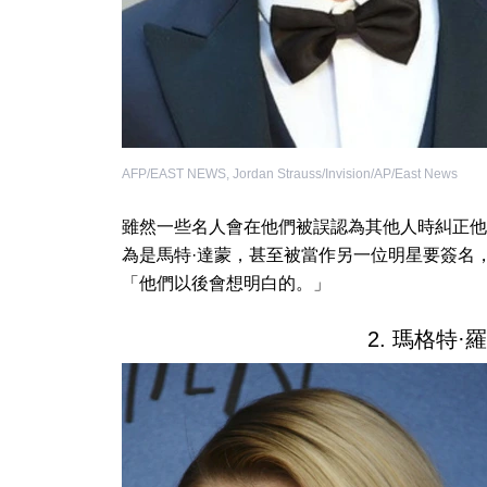
AFP/EAST NEWS
,
Jordan Strauss/Invision/AP/East News
雖然一些名人會在他們被誤認為其他人時糾正他
為是馬特·達蒙，甚至被當作另一位明星要簽名
「他們以後會想明白的。」
2. 瑪格特