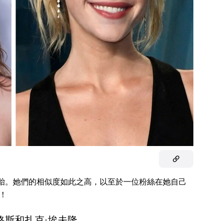
胞胎。她們的相似度如此之高，以至於一位粉絲在她自己
！
澤格斯和扎克·埃夫隆