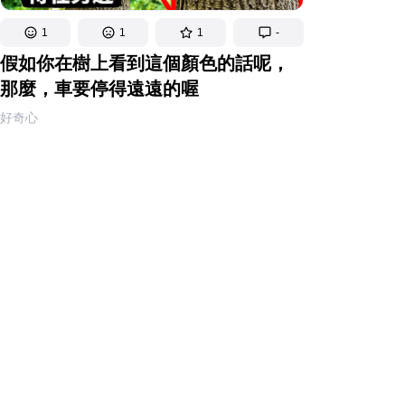
1
1
1
-
假如你在樹上看到這個顏色的話呢，
那麼，車要停得遠遠的喔
好奇心