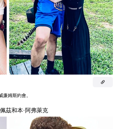
·威廉姆斯約會。
·洛佩茲和本·阿弗萊克