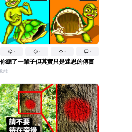
-
-
-
-
你聽了一輩子但其實只是迷思的傳言
動物