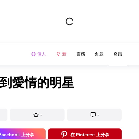
個人
新
靈感
創意
奇蹟
找到愛情的明星
-
-
Facebook 上分享
在 Pinterest 上分享