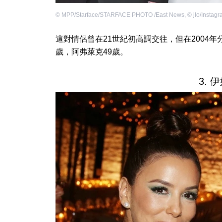
©
MPP/Starface/STARFACE PHOTO /East News
,
©
jlo/Instag
這對情侶曾在21世紀初高調交往，但在2004年
歲，阿弗萊克49歲。
3. 