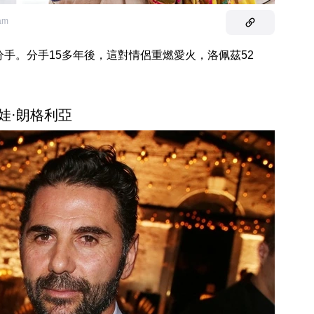
ram
分手。分手15多年後，這對情侶重燃愛火，洛佩茲52
伊娃·朗格利亞