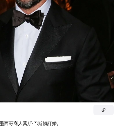
員與墨西哥商人喬斯·巴斯頓訂婚。