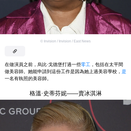
©
Invision / Invision / East News
在做演員之前，烏比·戈德堡打過一些
零工
，包括在太平間
做美容師。她能申請到這份工作是因為她上過美容學校，
是
一名有執照的美容師。
格溫·史蒂芬妮——賣冰淇淋