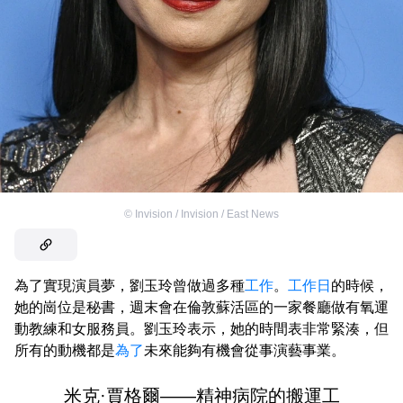
©
Invision / Invision / East News
為了實現演員夢，劉玉玲曾做過多種
工作
。
工作日
的時候，
她的崗位是秘書，週末會在倫敦蘇活區的一家餐廳做有氧運
動教練和女服務員。劉玉玲表示，她的時間表非常緊湊，但
所有的動機都是
為了
未來能夠有機會從事演藝事業。
米克·賈格爾——精神病院的搬運工