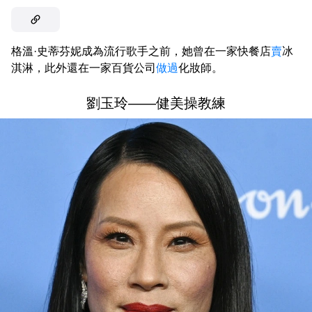
格溫·史蒂芬妮成為流行歌手之前，她曾在一家快餐店
賣
冰
淇淋，此外還在一家百貨公司
做過
化妝師。
劉玉玲——健美操教練