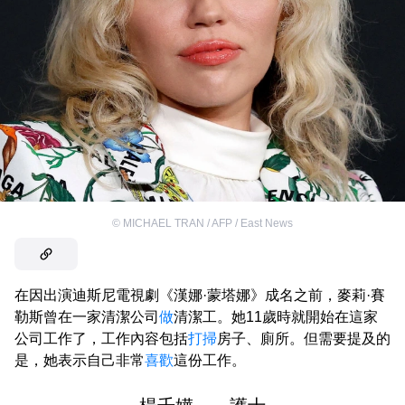
©
MICHAEL TRAN / AFP / East News
在因出演迪斯尼電視劇《漢娜·蒙塔娜》成名之前，麥莉·賽
勒斯曾在一家清潔公司
做
清潔工。她11歲時就開始在這家
公司工作了，工作內容包括
打掃
房子、廁所。但需要提及的
是，她表示自己非常
喜歡
這份工作。