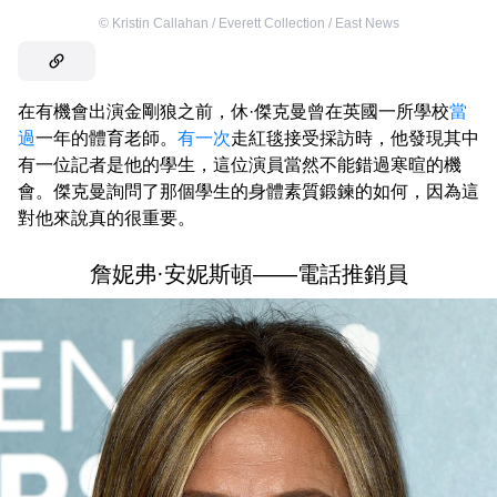
©
Kristin Callahan / Everett Collection / East News
在有機會出演金剛狼之前，休·傑克曼曾在英國一所學校
當
過
一年的體育老師。
有一次
走紅毯接受採訪時，他發現其中
有一位記者是他的學生，這位演員當然不能錯過寒暄的機
會。傑克曼詢問了那個學生的身體素質鍛鍊的如何，因為這
對他來說真的很重要。
詹妮弗·安妮斯頓——電話推銷員