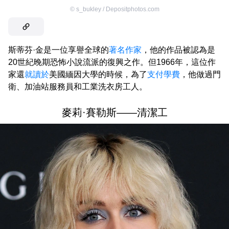
©
s_bukley / Depositphotos.com
斯蒂芬·金是一位享譽全球的
著名作家
，他的作品被認為是
20世紀晚期恐怖小說流派的復興之作。但1966年，這位作
家還
就讀於
美國緬因大學的時候，為了
支付學費
，他做過門
衛、加油站服務員和工業洗衣房工人。
麥莉·賽勒斯——清潔工