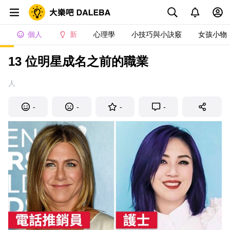
個人
新
心理學
小技巧與小訣竅
女孩小物
13 位明星成名之前的職業
人
-
-
-
-