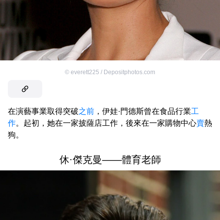
©
everett225 / Depositphotos.com
在演藝事業取得突破
之前
，伊娃·門德斯曾在食品行業
工
作
。起初，她在一家披薩店工作，後來在一家購物中心
賣
熱
狗。
休·傑克曼——體育老師