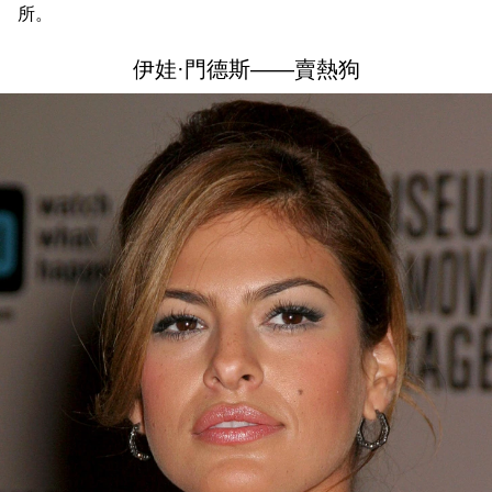
所。
伊娃·門德斯——賣熱狗