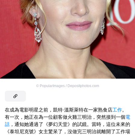
©
PopularImages / Depositphotos.com
在成為電影明星之前，凱特·溫斯萊特在一家熟食店
工作
。
有一次，她正在為一位顧客做火雞三明治，突然接到一個
電
話
，通知她通過了《夢幻天堂》的試鏡。當時，這位未來的
《泰坦尼克號》女主驚呆了，沒做完三明治就離開了工作場