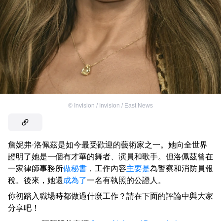
©
Invision / Invision / East News
詹妮弗·洛佩茲是如今最受歡迎的藝術家之一。她向全世界
證明了她是一個有才華的舞者、演員和歌手。但洛佩茲曾在
一家律師事務所
做秘書
，工作內容
主要是
為警察和消防員報
稅。後來，她還
成為了
一名有執照的公證人。
你初踏入職場時都做過什麼工作？請在下面的評論中與大家
分享吧！