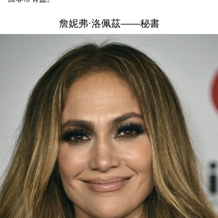
詹妮弗·洛佩茲——秘書