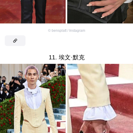
©
bensplatt / Instagram
11. 埃文·默克