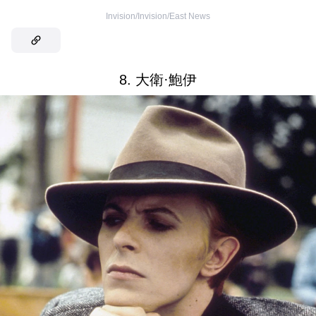
Invision/Invision/East News
8. 大衛·鮑伊