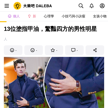
個人
新
心理學
小技巧與小訣竅
女孩小物
13位塗指甲油，驚豔四方的男性明星
人
-
-
-
-