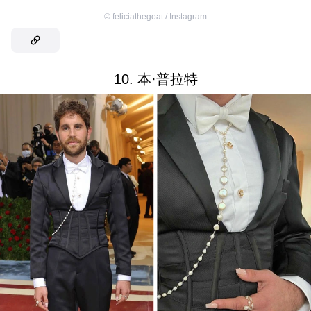
©
feliciathegoat / Instagram
10. 本·普拉特