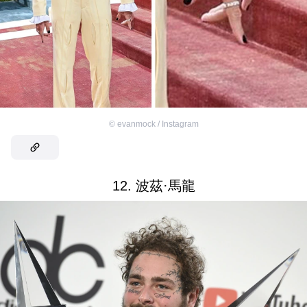
©
evanmock / Instagram
12. 波茲·馬龍