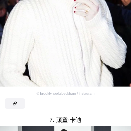
©
brooklynpeltzbeckham / Instagram
7. 頑童·卡迪