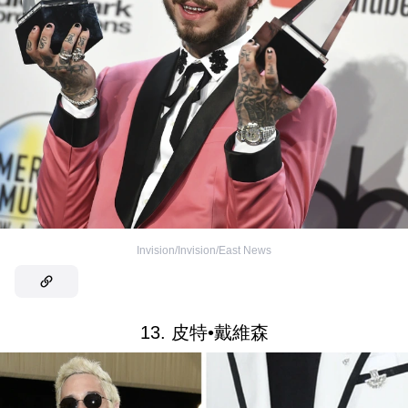
Invision/Invision/East News
13. 皮特•戴維森