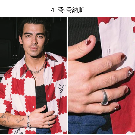
4. 喬·喬納斯