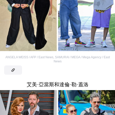
ANGELA WEISS / AFP / East News
,
SAMURAI / MEGA / Mega Agency / East
News
艾美·亞當斯和達倫·勒·蓋洛