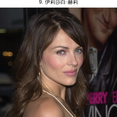
9. 伊莉莎白·赫莉