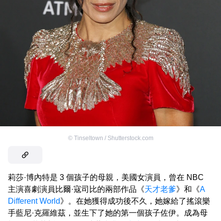
©
Tinseltown / Shutterstock.com
莉莎·博內特是 3 個孩子的母親，美國女演員，曾在 NBC
主演喜劇演員比爾·寇司比的兩部作品《
天才老爹
》和《
A
Different World
》。在她獲得成功後不久，她嫁給了搖滾樂
手藍尼·克羅維茲，並生下了她的第一個孩子佐伊。成為母