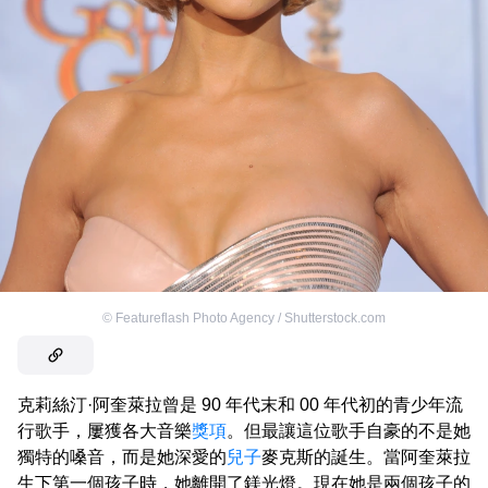
©
Featureflash Photo Agency / Shutterstock.com
克莉絲汀·阿奎萊拉曾是 90 年代末和 00 年代初的青少年流
行歌手，屢獲各大音樂
獎項
。但最讓這位歌手自豪的不是她
獨特的嗓音，而是她深愛的
兒子
麥克斯的誕生。當阿奎萊拉
生下第一個孩子時，她離開了鎂光燈。現在她是兩個孩子的