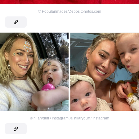
©
PopularImages/Depositphotos.com
©
hilaryduff / Instagram
,
©
hilaryduff / Instagram