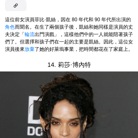
這位前女演員菲比·凱絲，因在 80 年代和 90 年代所出演的
角色
而聞名。在生了兩個孩子後，凱絲和她同樣是演員的丈
夫決定「
輪流
出門演戲」，這樣他們中的一人就能陪著孩子
們了。但選擇和孩子們在一起的主要是凱絲。因此，這位女
演員後來
放棄
了她的好萊塢事業，把時間都花在了家庭上。
14. 莉莎·博內特