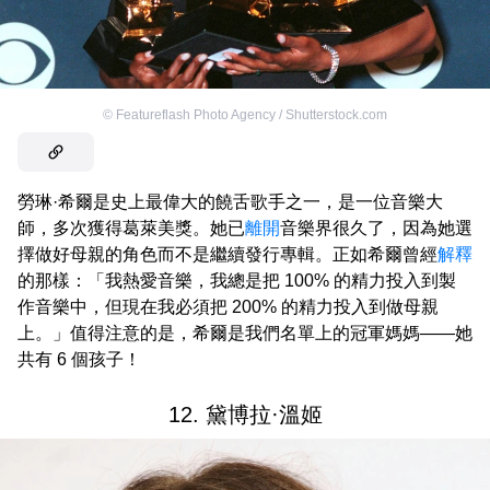
©
Featureflash Photo Agency / Shutterstock.com
勞琳·希爾是史上最偉大的饒舌歌手之一，是一位音樂大
師，多次獲得葛萊美獎。她已
離開
音樂界很久了，因為她選
擇做好母親的角色而不是繼續發行專輯。正如希爾曾經
解釋
的那樣：「我熱愛音樂，我總是把 100% 的精力投入到製
作音樂中，但現在我必須把 200% 的精力投入到做母親
上。」值得注意的是，希爾是我們名單上的冠軍媽媽——她
共有 6 個孩子！
12. 黛博拉·溫姬