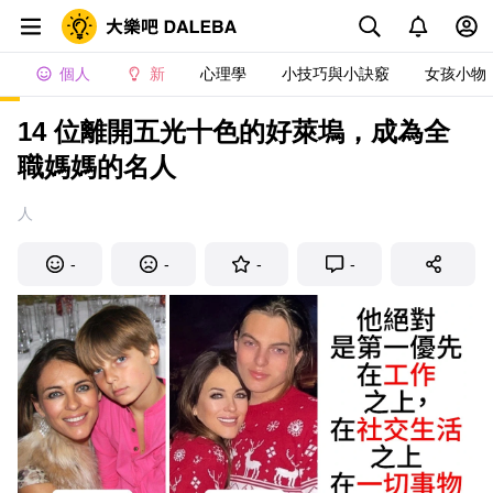
個人
新
心理學
小技巧與小訣竅
女孩小物
14 位離開五光十色的好萊塢，成為全
職媽媽的名人
人
-
-
-
-