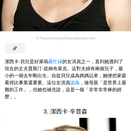
©
PopularImages/Depositphotos.com
潔西卡·貝兒是好萊塢
最忙碌
的女演員之一，直到她遇到了
現在的丈夫賈斯汀·提姆布萊克。這對夫婦有兩個兒子，最
小的一個去年剛出生。自從貝兒成為媽媽以來，她便把家庭
看得比事業還重要。這位女演員
認為
，做母親「是世界上最
難的工作」，但她也補充說，這是一個「非常非常棒的經
歷」。
3. 潔西卡·辛普森