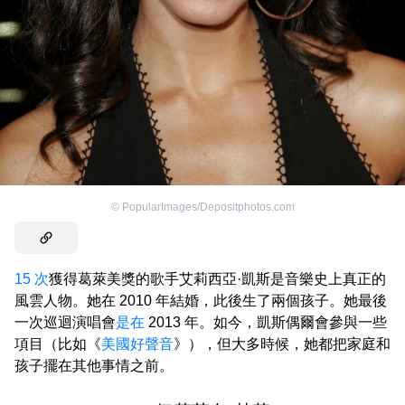
©
PopularImages/Depositphotos.com
15 次
獲得葛萊美獎的歌手艾莉西亞·凱斯是音樂史上真正的
風雲人物。她在 2010 年結婚，此後生了兩個孩子。她最後
一次巡迴演唱會
是在
2013 年。如今，凱斯偶爾會參與一些
項目（比如《
美國好聲音
》），但大多時候，她都把家庭和
孩子擺在其他事情之前。