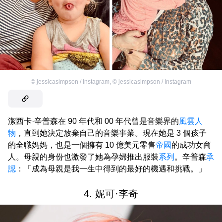
©
jessicasimpson / Instagram
,
©
jessicasimpson / Instagram
潔西卡·辛普森在 90 年代和 00 年代曾是音樂界的
風雲人
物
，直到她決定放棄自己的音樂事業。現在她是 3 個孩子
的全職媽媽，也是一個擁有 10 億美元零售
帝國
的成功女商
人。母親的身份也激發了她為孕婦推出服裝
系列
。辛普森
承
認
：「成為母親是我一生中得到的最好的機遇和挑戰。」
4. 妮可·李奇