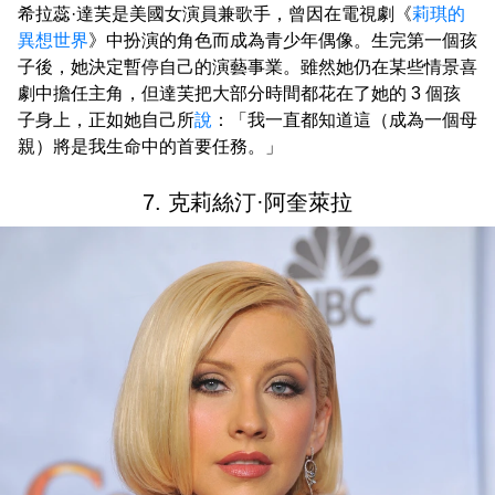
希拉蕊·達芙是美國女演員兼歌手，曾因在電視劇《
莉琪的
異想世界
》中扮演的角色而成為青少年偶像。生完第一個孩
子後，她決定暫停自己的演藝事業。雖然她仍在某些情景喜
劇中擔任主角，但達芙把大部分時間都花在了她的 3 個孩
子身上，正如她自己所
說
：「我一直都知道這（成為一個母
親）將是我生命中的首要任務。」
7. 克莉絲汀·阿奎萊拉