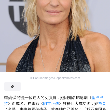
©
PopularImages/Depositphotos.com
羅蘋·萊特是一位迷人的女演員，她因知名肥皂劇《
聖巴巴
拉
》而成名。在電影《
阿甘正傳
》獲得巨大成功後，她
放棄
了名聲，去撫養兩個孩子。就像她自己說的：「我不會因為