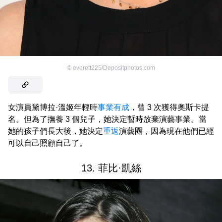
©
everett225/Depositphotos.com
女演員黛博拉·溫姬年輕時
事業有成
，曾 3 次獲得奧斯卡提
名。但為了撫養 3 個兒子，她決定暫時放棄演藝事業。當
她的孩子們長大後，她決定
重返
演藝圈，因為現在他們已經
可以自己照顧自己了。
13. 菲比·凱絲