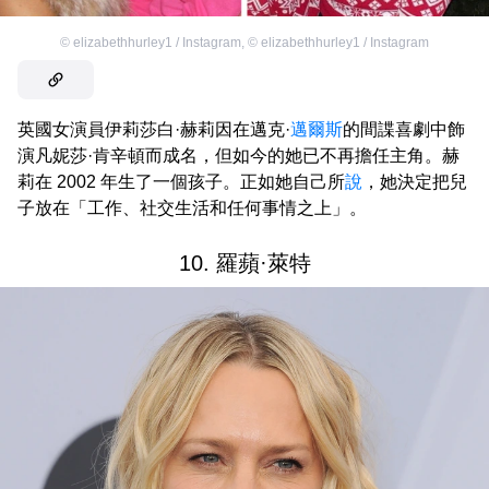
©
elizabethhurley1 / Instagram
,
©
elizabethhurley1 / Instagram
英國女演員伊莉莎白·赫莉因在邁克·
邁爾斯
的間諜喜劇中飾
演凡妮莎·肯辛頓而成名，但如今的她已不再擔任主角。赫
莉在 2002 年生了一個孩子。正如她自己所
說
，她決定把兒
子放在「工作、社交生活和任何事情之上」。
10. 羅蘋·萊特