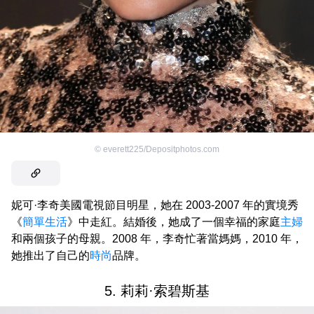
©
everett225/Depositphotos.com
妮可·李奇美國電視節目明星，她在 2003-2007 年的實境秀
《
簡單生活
》中走紅。結婚後，她成了一個幸福的家庭
主婦
和兩個孩子的母親。2008 年，李奇忙著當媽媽，2010 年，
她推出了自己的
時尚
品牌。
5. 莉莉·索碧斯基