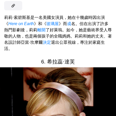
莉莉·索碧斯基是一名美國女演員，她在十幾歲時因出演
《
Here on Earth
》和《
玻璃屋
》而
成
名。但在出演了許多
熱門影劇後，莉莉
離開
了好萊塢。如今，她是藝術界受人尊
敬的人物，也是兩個孩子的全職媽媽。莉莉和她的丈夫、著
名設計師亞當·坎摩爾
決定
退出公眾視線，專注於家庭生
活。
6. 希拉蕊·達芙