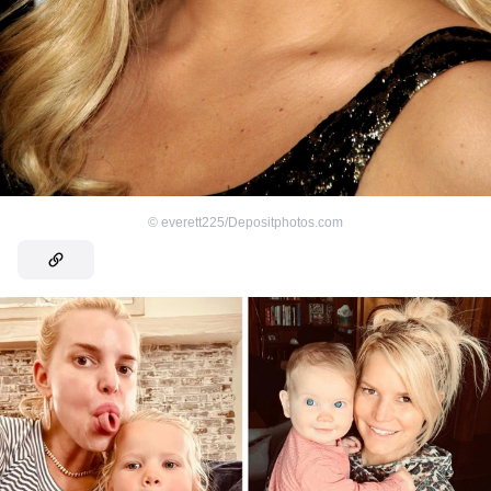
©
everett225/Depositphotos.com