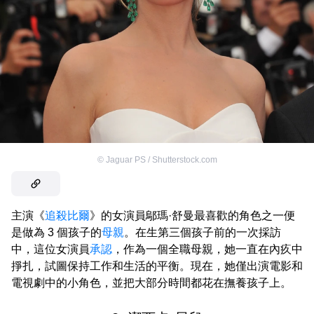
©
Jaguar PS / Shutterstock.com
主演《
追殺比爾
》的女演員鄔瑪·舒曼最喜歡的角色之一便
是做為 3 個孩子的
母親
。在生第三個孩子前的一次採訪
中，這位女演員
承認
，作為一個全職母親，她一直在內疚中
掙扎，試圖保持工作和生活的平衡。現在，她僅出演電影和
電視劇中的小角色，並把大部分時間都花在撫養孩子上。