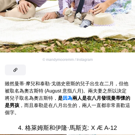
©
mandymooremm / Instagram
雖然曼蒂·摩兒和泰勒·戈德史密斯的兒子出生在二月，但他
被取名為奧古斯特 (August 意指八月)。兩夫妻之所以決定
將兒子取名為奧古斯特，
是
因為
兩人是在八月發現曼蒂懷的
是男孩
，而且泰勒是在八月出生的，兩人一直都非常喜歡這
個字。
4. 格萊姆斯和伊隆·馬斯克: X Æ A-12