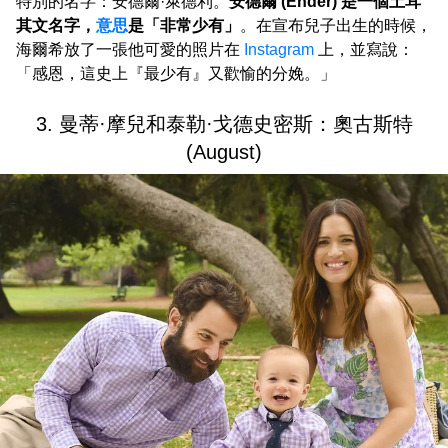
特別的名字：安德爾·萊德利。
安德爾 (Ender) 是一個土耳
其文名字，
意思
是「非常少有」
。在宣布兒子出生的時候，
海爾希放了一張他可愛的照片在
Instagram
上，並寫說：
「感恩，這史上『最少有』又歡愉的分娩。」
3. 曼蒂·摩兒和泰勒·戈德史密斯：奧古斯特
(August)