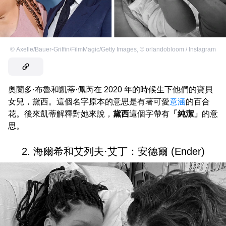
©
Axelle/Bauer-Griffin/FilmMagic/Getty Images
,
©
orlandobloom / Instagram
奧蘭多·布魯和凱蒂·佩芮在 2020 年的時候生下他們的寶貝
女兒，黛西。這個名字原本的意思是有著可愛
意涵
的百合
花。後來凱蒂解釋對她來說，
黛西
這個字帶有
「純潔」
的意
思。
2. 海爾希和艾列夫·艾丁：安德爾 (Ender)