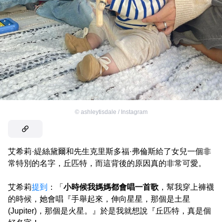
©
ashleytisdale / Instagram
艾希莉·緹絲黛爾和先生克里斯多福·弗倫斯給了女兒一個非
常特別的名字，丘匹特，而這背後的原因真的非常可愛。
艾希莉
提到
：「
小時候我媽媽都會唱一首歌
，幫我穿上褲襪
的時候，她會唱『手舉起來，伸向星星，那個是土星
(Jupiter)，那個是火星。』於是我就想說『丘匹特，真是個