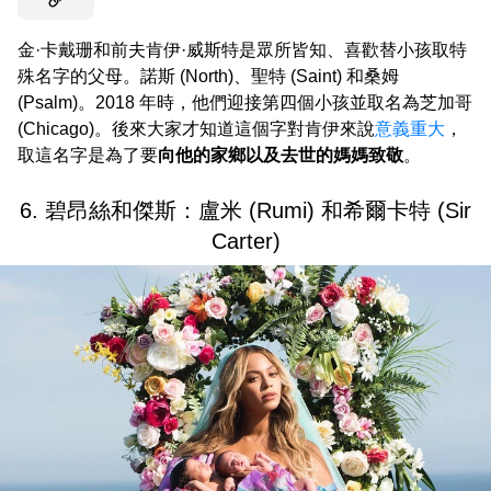
金·卡戴珊和前夫肯伊·威斯特是眾所皆知、喜歡替小孩取特
殊名字的父母。諾斯 (North)、聖特 (Saint) 和桑姆
(Psalm)。2018 年時，他們迎接第四個小孩並取名為芝加哥
(Chicago)。後來大家才知道這個字對肯伊來說
意義重大
，
取這名字是為了要
向他的家鄉以及去世的媽媽致敬
。
6. 碧昂絲和傑斯：盧米 (Rumi) 和希爾卡特 (Sir
Carter)