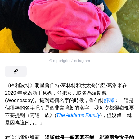
©
rupertgrint / Instagram
《哈利波特》明星魯伯特·葛林特和太太喬治亞·葛洛米在
2020 年成為新手爸媽，並把女兒取名為溫斯戴
(Wednesday)。提到這個名字的時候，魯伯特
解釋
：「這是
個很棒的名字吧？是個非常強韌的名字，我每次都很猶豫要
不要提到《阿達一族》(
The Addams Family
)，但沒錯，就
是因為這部片。」
在這部電影裡面，
溫斯戴是一個悶悶不樂、綁著兩隻辮子的