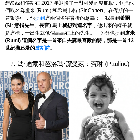
碧昂絲和傑斯在 2017 年迎接了一對可愛的雙胞胎，並把他
們取名為盧米 (Rumi) 和希爾卡特 (Sir Carter)。在傑斯的一
篇報導中，他
提到
這兩個名字背後的意義：「我看到
希爾
(Sir 意指先生、長官) 馬上就想到這名字
，他出來的樣子就
是這樣，一出生就像個高高在上的先生。」另外也提到
盧米
(Rumi) 這個名字是一首來自夫妻最喜歡的詩，那是一首 13
世紀描述愛的
波斯詩
。
7. 馮·迪索和芭洛瑪·潔曼茲：寶琳 (Pauline)