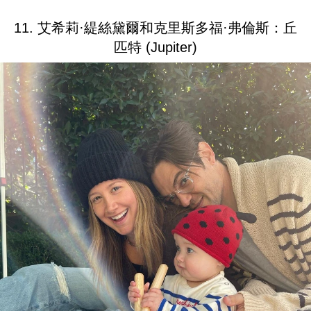
11. 艾希莉·緹絲黛爾和克里斯多福·弗倫斯：丘
匹特 (Jupiter)