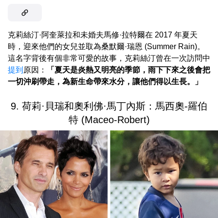
克莉絲汀·阿奎萊拉和未婚夫馬修·拉特爾在 2017 年夏天
時，迎來他們的女兒並取為桑默爾·瑞恩 (Summer Rain)。
這名字背後有個非常可愛的故事，克莉絲汀曾在一次訪問中
提到
原因：
「夏天是炎熱又明亮的季節，雨下下來之後會把
一切沖刷帶走，為新生命帶來水分，讓他們得以生長。」
9. 荷莉·貝瑞和奧利佛·馬丁內斯：馬西奧-羅伯
特 (Maceo-Robert)