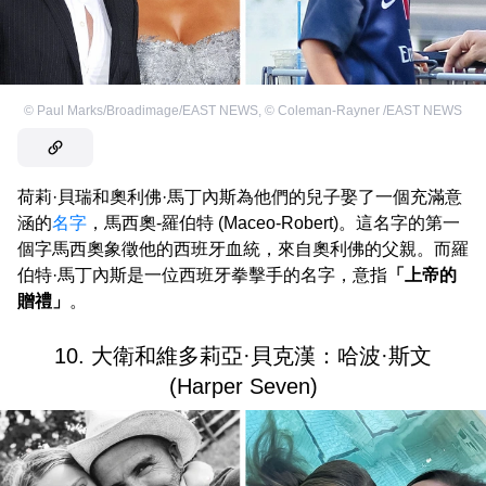
©
Paul Marks/Broadimage/EAST NEWS
,
©
Coleman-Rayner /EAST NEWS
荷莉·貝瑞和奧利佛·馬丁內斯為他們的兒子娶了一個充滿意
涵的
名字
，馬西奧-羅伯特 (Maceo-Robert)。這名字的第一
個字馬西奧象徵他的西班牙血統，來自奧利佛的父親。而羅
伯特·馬丁內斯是一位西班牙拳擊手的名字，意指
「上帝的
贈禮」
。
10. 大衛和維多莉亞·貝克漢：哈波·斯文
(Harper Seven)