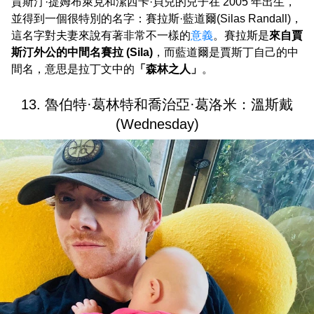
賈斯汀·提姆布萊克和潔西卡·貝兒的兒子在 2005 年出生，
並得到一個很特別的名字：賽拉斯·藍道爾(Silas Randall)，
這名字對夫妻來說有著非常不一樣的
意義
。賽拉斯是
來自賈
斯汀外公的中間名賽拉 (Sila)
，而藍道爾是賈斯丁自己的中
間名，意思是拉丁文中的
「森林之人」
。
13. 魯伯特·葛林特和喬治亞·葛洛米：溫斯戴
(Wednesday)