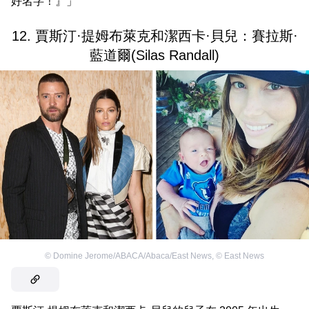
好名字！』」
12. 賈斯汀·提姆布萊克和潔西卡·貝兒：賽拉斯·
藍道爾(Silas Randall)
©
Domine Jerome/ABACA/Abaca/East News
,
©
East News