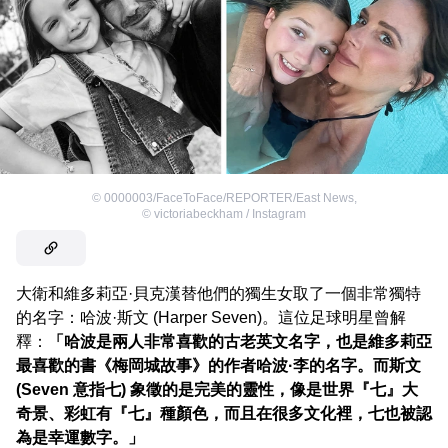
©
0000003/FaceToFace/REPORTER/East News
,
©
victoriabeckham / Instagram
大衛和維多莉亞·貝克漢替他們的獨生女取了一個非常獨特
的名字：哈波·斯文 (Harper Seven)。這位足球明星曾解
釋：
「哈波是兩人非常喜歡的古老英文名字，也是維多莉亞
最喜歡的書《梅岡城故事》的作者哈波·李的名字。而斯文
(Seven 意指七) 象徵的是完美的靈性，像是世界『七』大
奇景、彩虹有『七』種顏色，而且在很多文化裡，七也被認
為是幸運數字。」