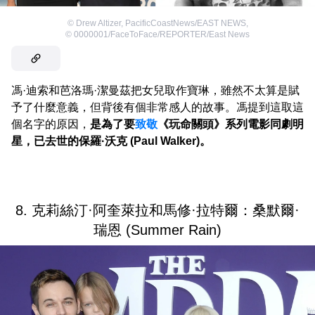
©
Drew Altizer, PacificCoastNews/EAST NEWS
,
©
0000001/FaceToFace/REPORTER/East News
馮·迪索和芭洛瑪·潔曼茲把女兒取作寶琳，雖然不太算是賦
予了什麼意義，但背後有個非常感人的故事。馮提到這取這
個名字的原因，
是為了要
致敬
《玩命關頭》系列電影同劇明
星，已去世的保羅·沃克 (Paul Walker)。
8. 克莉絲汀·阿奎萊拉和馬修·拉特爾：桑默爾·
瑞恩 (Summer Rain)