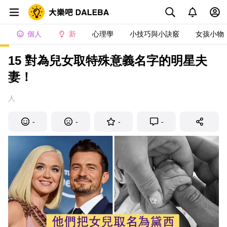
個人
新
心理學
小技巧與小訣竅
女孩小物
15 對為兒女取特殊意義名字的明星夫
妻！
人
-
-
-
-