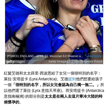
紅髮艾德和太太薛里·西波恩給了女兒一個很特別的名字：
萊拉·安塔提卡 (Lyra Antarctica)。艾德
提到
他們想要給孩子
一個
「很特別的名字，所以女兒會認為自己獨一無二。」
所
以他們選了萊拉 (Lyra 意指天琴座)。而安塔提卡 (Antarctica
意指南極洲) 的部分則是
太太是在兩人去這片寒冷大陸的時
候懷孕的
。