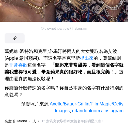
©
gwynethpaltrow / Instagram
葛妮絲·派特洛和克里斯·馬汀將兩人的大女兒取名為艾波
(Apple 意指蘋果)。而這名字是克里斯
提出來
的，葛妮絲則
是
非常喜歡
這個名字：
「聽起來非常甜美，看到這個名字就
讓我覺得很可愛，畢竟蘋果真的很好吃，而且很完美！」
這
理由還真的無法反駁呢！
你聽過什麼特殊的名字嗎？你自己本身的名字有什麼特別的
意義嗎？
預覽照片來源
Axelle/Bauer-Griffin/FilmMagic/Getty
Images
,
orlandobloom / Instagram
亮生活 Daleba
/
人
/
15 對為兒女取特殊意義名字的明星夫妻！