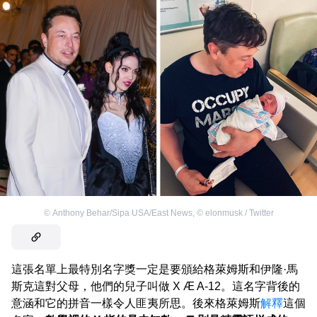
©
Anthony Behar/Sipa USA/East News
,
©
elonmusk / Twitter
這張名單上最特別名字獎一定是要頒給格萊姆斯和伊隆·馬
斯克這對父母，他們的兒子叫做 X Æ A-12。這名字背後的
意涵和它的拼音一樣令人匪夷所思。後來格萊姆斯
解釋
這個