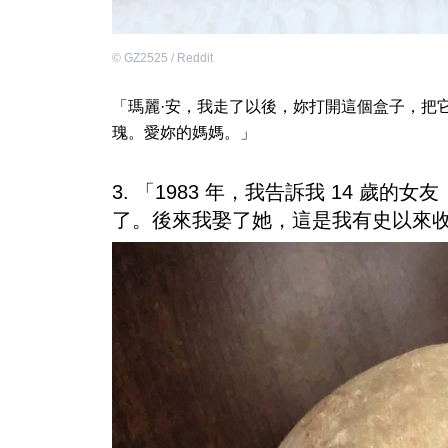
©
GZ2525 / Reddit
「瑪麗·安，我走了以後，妳打開這個盒子，把
瑰。愛妳的媽媽。」
3. 「1983 年，我告訴我 14 歲
了。後來我娶了她，這是我有史以來