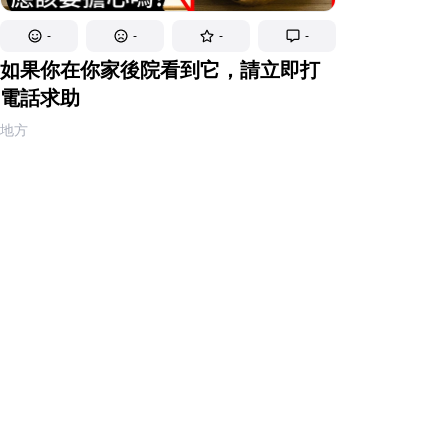
-
-
-
-
如果你在你家後院看到它，請立即打
電話求助
地方