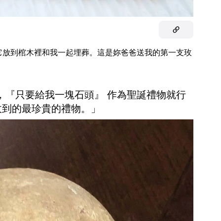
它放到棺木裡和我一起埋葬。這是妳爸爸送我的第一支玫
的女友，『只要給我一塊石頭』 作為聖誕禮物就行
收到的最珍貴的禮物。」