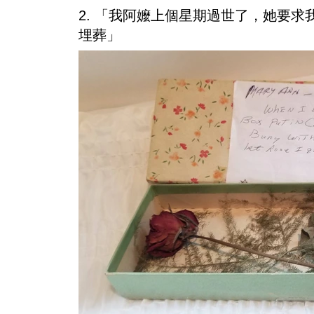
2. 「我阿嬤上個星期過世了，她要
埋葬」