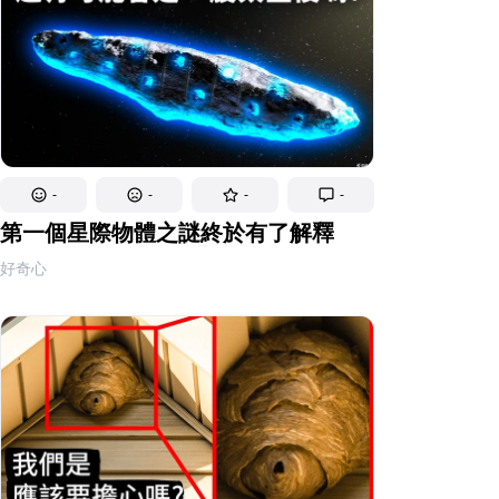
-
-
-
-
第一個星際物體之謎終於有了解釋
好奇心