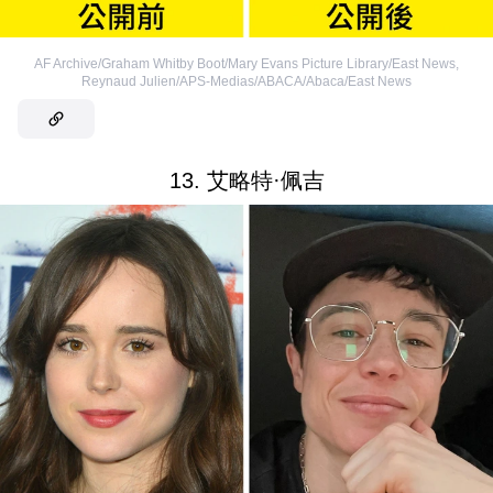
AF Archive/Graham Whitby Boot/Mary Evans Picture Library/East News
,
Reynaud Julien/APS-Medias/ABACA/Abaca/East News
13. 艾略特·佩吉