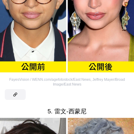
FayesVision / WENN.com/agefotostock/East News
,
Jeffrey Mayer/Broad
Image/East News
5. 雷文-西蒙尼