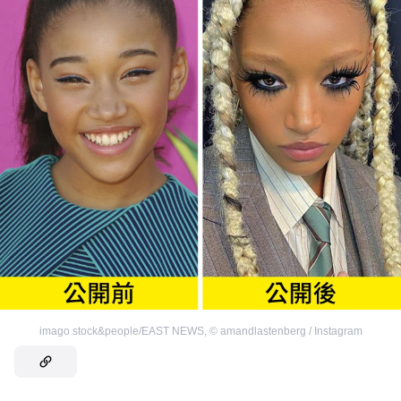
imago stock&people/EAST NEWS
,
©
amandlastenberg / Instagram