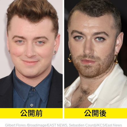
Gilbert Flores /Broadimage/EAST NEWS
,
Sebastien Courdji/KCS/East News