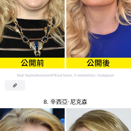
Matt Sayles/Invision/AP/East News
,
©
rebelwilson / Instagram
8. 辛西亞·尼克森