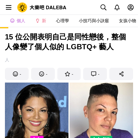
個人
新
心理學
小技巧與小訣竅
女孩小物
15 位公開表明自己是同性戀後，整個
人像變了個人似的 LGBTQ+ 藝人
人
-
-
-
-