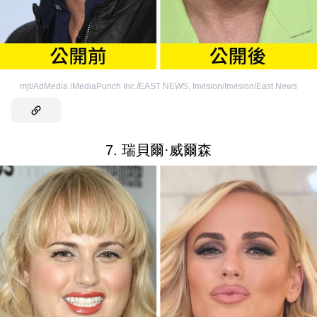
mjt/AdMedia /MediaPunch Inc./EAST NEWS
,
Invision/Invision/East News
7. 瑞貝爾·威爾森