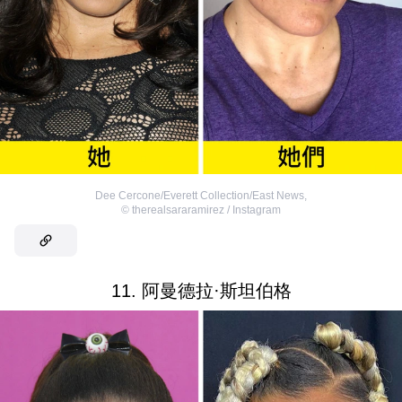
Dee Cercone/Everett Collection/East News
,
©
therealsararamirez / Instagram
11. 阿曼德拉·斯坦伯格