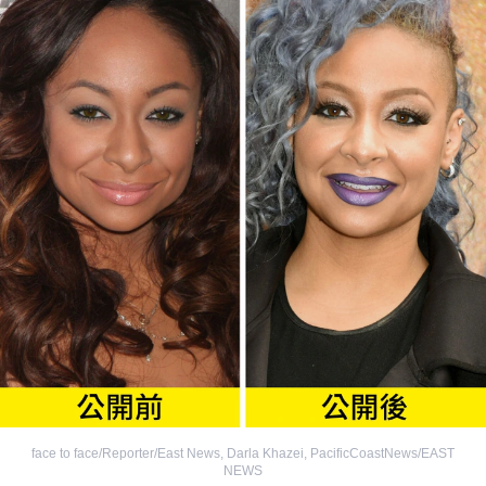
face to face/Reporter/East News
,
Darla Khazei, PacificCoastNews/EAST
NEWS