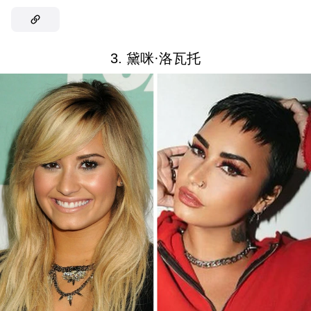
3. 黛咪·洛瓦托