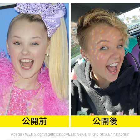
Apega / WENN.com/agefotostock/East News
,
©
itsjojosiwa / Instagram