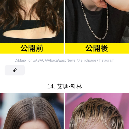
DiMaio Tony/ABACA/Abaca/East News
,
©
elliotpage / Instagram
14. 艾瑪·科林