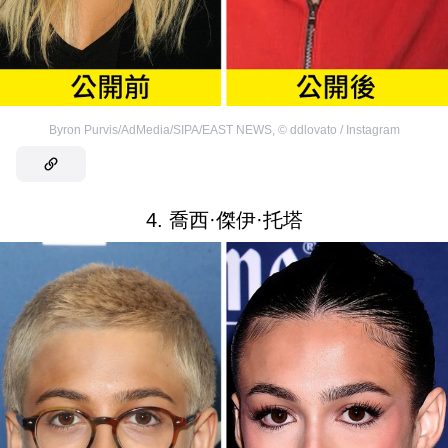
Byron Purvis/AdMedia/SIPA/EAST NEWS
,
©
ddlovato / Instagram
4. 喬西·傑伊·托塔