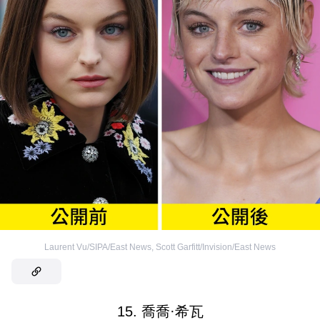
Laurent Vu/SIPA/East News
,
Scott Garfitt/Invision/East News
15. 喬喬·希瓦