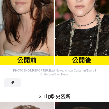
PHOTOSHOT/REPORTER/East News
,
Kristin Callahan/Everett
Collection/East News
2. 山姆·史密斯