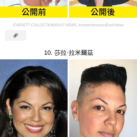
EVERETT COLLECTION/EAST NEWS
,
Invision/Invision/East News
10. 莎拉·拉米爾茲