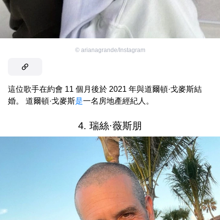
©
arianagrande/Instagram
這位歌手在約會 11 個月後於 2021 年與道爾頓·戈麥斯結
婚。 道爾頓·戈麥斯
是
一名房地產經紀人。
4. 瑞絲·薇斯朋