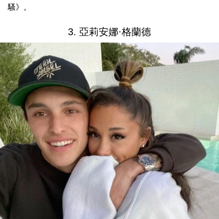
騷》。
3. 亞莉安娜·格蘭德