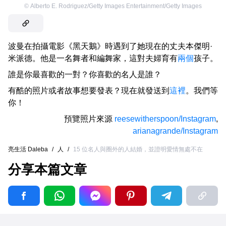
©
Alberto E. Rodriguez/Getty Images Entertainment/Getty Images
波曼在拍攝電影《黑天鵝》時遇到了她現在的丈夫本傑明·
米派德。他是一名舞者和編舞家，這對夫婦育有
兩個
孩子。
誰是你最喜歡的一對？你喜歡的名人是誰？
有酷的照片或者故事想要發表？現在就發送到
這裡
。我們等
你！
預覽照片來源
reesewitherspoon/Instagram
,
arianagrande/Instagram
亮生活 Daleba
/
人
/
15 位名人與圈外的人結婚，並證明愛情無處不在
分享本篇文章