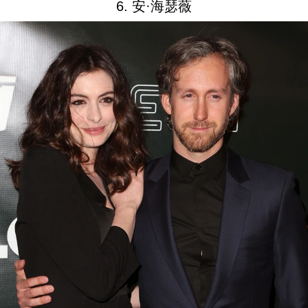
6. 安·海瑟薇