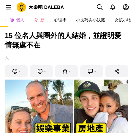
個人
新
心理學
小技巧與小訣竅
女孩小物
15 位名人與圈外的人結婚，並證明愛
情無處不在
人
-
-
-
-