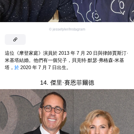
©
jessetyler/Instagram
這位《摩登家庭》演員於 2013 年 7 月 20 日與律師賈斯汀·
米基塔結婚。他們有一個兒子，貝克特·默瑟·弗格森-米基
塔，
於
2020 年 7 月 7 日出生。
14. 傑里·賽恩菲爾德