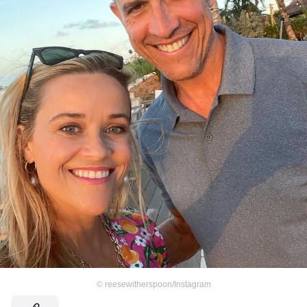
©
reesewitherspoon/Instagram