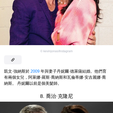
©
kevinjonas/Instagram
凱文·強納斯於
2009
年與妻子丹妮爾·德萊薩結婚。他們育
有兩個女兒，阿萊娜·羅斯·喬納斯和瓦倫蒂娜·安吉麗娜·喬
納斯。 丹妮爾以前是個美髮師。
8. 喬治·克隆尼