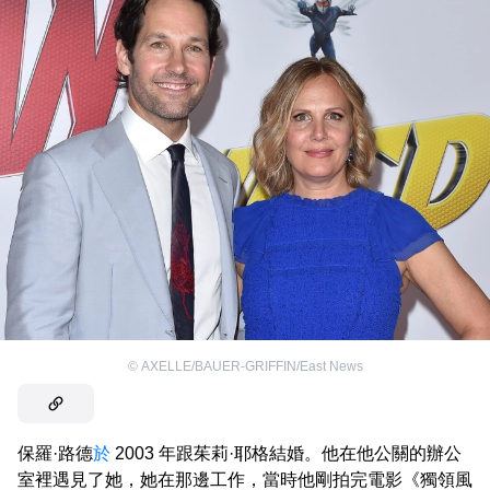
©
AXELLE/BAUER-GRIFFIN/East News
保羅·路德
於
2003 年跟茱莉·耶格結婚。他在他公關的辦公
室裡遇見了她，她在那邊工作，當時他剛拍完電影《獨領風