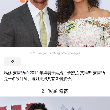
©
C Flanigan/FilmMagic/Getty Images
馬修·麥康納
於
2012 年與妻子結婚。卡蜜拉·艾維斯·麥康納
是一名設計師。這對夫婦共有 3 個孩子。
2. 保羅·路德