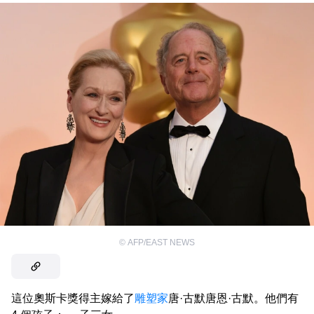
©
AFP/EAST NEWS
這位奧斯卡獎得主嫁給了
雕塑家
唐·古默唐恩·古默。他們有