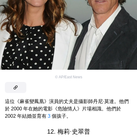
©
AP/East News
這位《麻雀變鳳凰》演員的丈夫是攝影師丹尼·莫達。他們
於 2000 年在她的電影《危險情人》片場相識。他們於
2002 年結婚並育有
3
個孩子。
12. 梅莉·史翠普