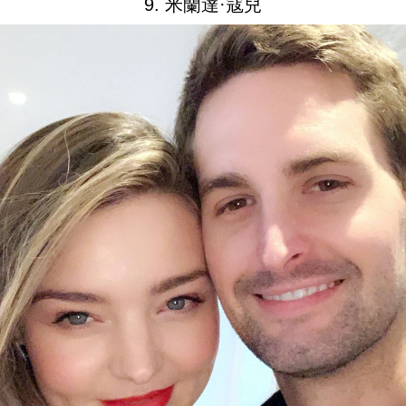
9. 米蘭達·寇兒