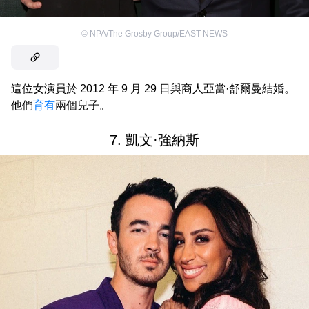
©
NPA/The Grosby Group/EAST NEWS
這位女演員於 2012 年 9 月 29 日與商人亞當·舒爾曼結婚。
他們
育有
兩個兒子。
7. 凱文·強納斯