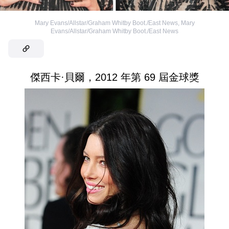
Mary Evans/Allstar/Graham Whitby Boot./East News
,
Mary
Evans/Allstar/Graham Whitby Boot./East News
傑西卡·貝爾，2012 年第 69 屆金球獎