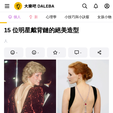
個人
新
心理學
小技巧與小訣竅
女孩小物
15 位明星戴背鏈的絕美造型
人
-
-
-
-