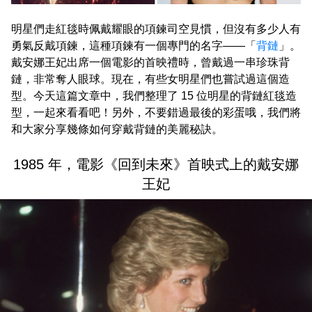
明星們走紅毯時佩戴耀眼的項鍊司空見慣，但沒有多少人有
勇氣反戴項鍊，這種項鍊有一個專門的名字——「
背鏈
」。
戴安娜王妃出席一個電影的首映禮時，曾戴過一串珍珠背
鏈，非常奪人眼球。現在，有些女明星們也嘗試過這個造
型。今天這篇文章中，我們整理了 15 位明星的背鏈紅毯造
型，一起來看看吧！另外，不要錯過最後的彩蛋哦，我們將
和大家分享幾條如何穿戴背鏈的美麗秘訣。
1985 年，電影《回到未來》首映式上的戴安娜
王妃