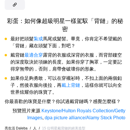
彩蛋：如何像超級明星一樣駕馭「背鏈」的秘
密
最好把頭髮
紮成
馬尾或髮髻。畢竟，你肯定不希望戴的
「背鏈」藏在頭髮下面，對吧？
戴背鏈
最適合穿
露背的衣服或深背的衣服，而背部鏤空
的深度取決於項鍊的長度。如果你穿了胸罩，一定要記
得穿無帶的，否則，肩帶會破壞你的形象。
如果你足夠勇敢，可以在穿襯衫時，不扣上面的兩個釦
子，然後衣服向後拉，再
戴上背鏈
，這樣你就可以向全
世界炫耀你的珠寶了。
你最喜歡的珠寶是什麼？你試過戴背鏈嗎？感覺怎麼樣？
預覽照片來源
Keystone/Hulton Royals Collection/Getty
Images
,
dpa picture alliance/Alamy Stock Photo
亮生活 Daleba
/
人
/
15 位明星戴背鏈的絕美造型