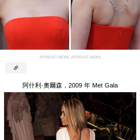
AFP/EAST NEWS
,
AFP/EAST NEWS
阿什利·奧爾森，2009 年 Met Gala