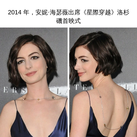
2014 年，安妮·海瑟薇出席《星際穿越》洛杉
磯首映式