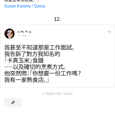
Susan Kaveny / Quora
12.
©
Shgdrn Mjh / Quora