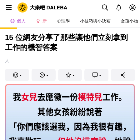
個人
新
心理學
小技巧與小訣竅
女孩小物
15 位網友分享了那些讓他們立刻拿到
工作的機智答案
人
-
-
-
-