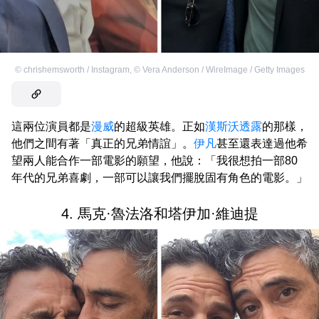
©
chrishemsworth / Instagram
,
©
Vera Anderson / WireImage / Getty Images
這兩位演員都是
漫威
的超級英雄。正如
漢斯沃
透露
的那樣，
他們之間有著「真正的兄弟情誼」。
伊凡
甚至還表達過他希
望兩人能合作一部電影的願望，他說：「我很想拍一部80
年代的兄弟喜劇，一部可以讓我們擺脫固有角色的電影。」
4. 馬克·魯法洛和塔伊加·維迪提