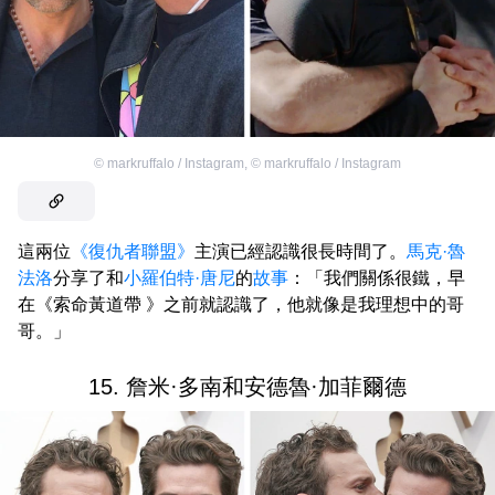
©
markruffalo / Instagram
,
©
markruffalo / Instagram
這兩位
《復仇者聯盟》
主演已經認識很長時間了。
馬克·魯
法洛
分享了和
小羅伯特·唐尼
的
故事
：「我們關係很鐵，早
在《索命黃道帶 》之前就認識了，他就像是我理想中的哥
哥。」
15. 詹米·多南和安德魯·加菲爾德