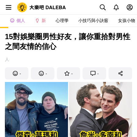
個人
新
心理學
小技巧與小訣竅
女孩小物
15對娛樂圈男性好友，讓你重拾對男性
之間友情的信心
人
-
-
-
-