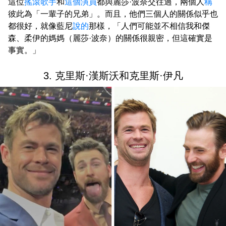
這位
搖滾歌手
和
這個演員
都與麗莎·波奈交往過，兩個人
稱
彼此為「一輩子的兄弟」。而且，他們三個人的關係似乎也
都很好，就像藍尼
說的
那樣，「人們可能並不相信我和傑
森、柔伊的媽媽（麗莎·波奈）的關係很親密，但這確實是
事實。」
3. 克里斯·漢斯沃和克里斯·伊凡