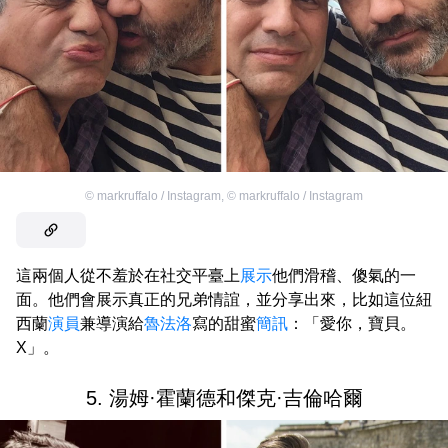
©
markruffalo / Instagram
,
©
markruffalo / Instagram
這兩個人從不羞於在社交平臺上
展示
他們滑稽、傻氣的一
面。他們會展示真正的兄弟情誼，並分享出來，比如這位紐
西蘭
演員
兼導演給
魯法洛
寫的甜蜜
簡訊
：「愛你，寶貝。
X」。
5. 湯姆·霍蘭德和傑克·吉倫哈爾