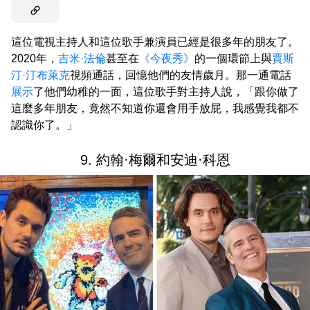
這位電視主持人和這位歌手兼演員已經是很多年的朋友了。
2020年，
吉米·法倫
甚至在
《今夜秀》
的一個環節上與
賈斯
汀·汀布萊克
視頻通話，回憶他們的友情歲月。那一通電話
展示
了他們幼稚的一面，這位歌手對主持人說，「跟你做了
這麼多年朋友，竟然不知道你還會用手放屁，我感覺我都不
認識你了。」
9. 約翰·梅爾和安迪·科恩