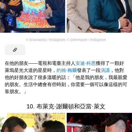
©
bravoandy / Instagram
,
©
johnmayer / Instagram
在他的朋友——電視和電臺主持人
安迪·科恩
獲得了一顆好
萊塢星光大道的星星時，
約翰·梅爾
發表了一段
演講
，他對
他的好朋友說了很多溫暖的話：「他是我的朋友，我最親愛
的朋友。生活中總會有些時刻，你需要一個可以像這樣的可
靠朋友。」
10. 布萊克·謝爾頓和亞當·萊文