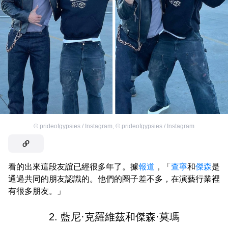
©
prideofgypsies / Instagram
,
©
prideofgypsies / Instagram
看的出來這段友誼已經很多年了。據
報道
，「
查寧
和
傑森
是
通過共同的朋友認識的。他們的圈子差不多，在演藝行業裡
有很多朋友。」
2. 藍尼·克羅維茲和傑森·莫瑪