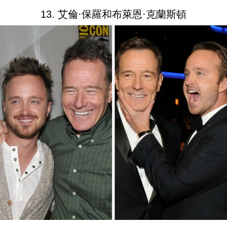
13. 艾倫·保羅和布萊恩·克蘭斯頓