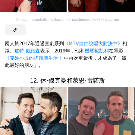
©
machinegunkelly / Instagram
,
©
machinegunkelly / Instagram
兩人於2017年通過喜劇系列
《MTV自由說唱大對決中》
相
識。
皮特·戴維森
表示，2019年，他和
機關槍凱利
在電影
《克魯小丑的搖滾壞生活 》
中再次重聚後，才成為了「彼
此最好的朋友」。
12. 休·傑克曼和萊恩·雷諾斯