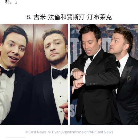
料。」
8. 吉米·法倫和賈斯汀·汀布萊克
©
East News
,
©
Evan Agostini/Invision/AP/East News