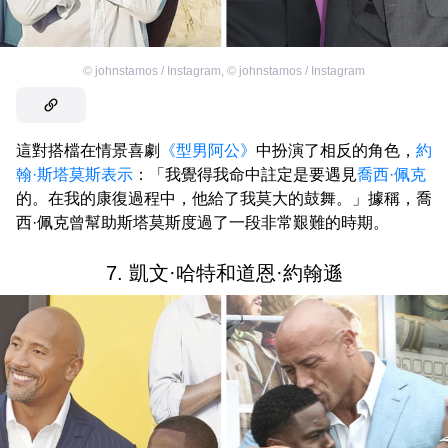
©
johnstamos / Instagram
,
©
johnstamos / Instagram
這對搭檔在情景喜劇
《型男阿公》
中扮演了相反的角色，
約
翰·斯塔莫斯
表示
：「我覺得我命中註定是要遇見
喬西·佩克
的。在我的康復過程中，他給了我莫大的鼓舞。」據稱，喬
西·佩克曾幫助斯塔莫斯度過了一段非常艱難的時期。
7. 凱文·哈特和道恩·約翰遜