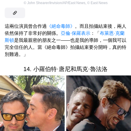
©
John Shearer/Invision/AP/East News
,
©
East News
這兩位演員曾合作過
《絕命毒師》
。而且拍攝結束後，兩人
依然保持了非常好的關係。
亞倫·保羅
表示
：「
布萊恩·克蘭
斯頓
是我最親密的朋友之一——也是我的導師，一個我可以
完全信任的人。當《絕命毒師》拍攝結束要分開時，真的特
別難過。」
14. 小羅伯特·唐尼和馬克·魯法洛