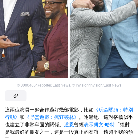
©
0000466/Reporter/East News
,
©
Invision/Invision/East News
這兩位演員一起合作過好幾部電影，比如
《玩命關頭：特別
行動》
和
《野蠻遊戲：瘋狂叢林》
。逐漸地，這對搭檔似乎
也建立了非常牢固的關係。
道恩
曾經
表示
凱文·哈特
「絕對
是我最好的朋友之一，這是一段真正的友誼，遠超乎我的預