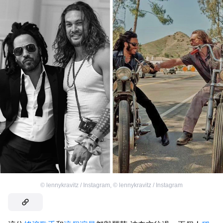
©
lennykravitz / Instagram
,
©
lennykravitz / Instagram