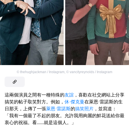
©
thehughjackman / Instagram
,
©
vancityreynolds / Instagram
這兩個演員之間有一種特殊的
友誼
，喜歡在社交網站上分享
搞笑的帖子取笑對方。例如，
休·傑克曼
在萊恩·雷諾斯的生
日那天，上傳了一張
萊恩·雷諾斯
的
搞笑照片
，並寫道：
「我有一個最了不起的朋友。允許我用絢麗的鮮花送給你最
衷心的祝福。看......就是這個人。」