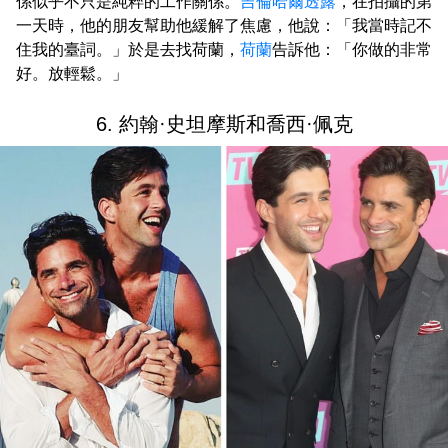
係似乎不只是純粹的工作關係。
吉倫哈爾
透露
，在拍攝的第
一天時，他的朋友幫助他緩解了焦慮，他說：「我當時記不
住我的臺詞。」於是去找荷蘭，
荷蘭
告訴他：「你做的非常
好。放輕鬆。」
6. 約翰·史坦摩斯和喬西·佩克