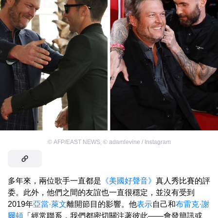
©
AFP/EAST NEWS
,
©
adamlevine / Instagram
多年來，兩位歌手一直都是
《美國好聲音》
真人秀比賽的評
委。此外，他們之間的友誼也一直很穩定，並沒有受到
2019年
亞當·萊文
離開節目的影響。他
表示
自己和
布雷克·謝
爾頓
「經常聯系，我們都密切關注著彼此——會發簡訊或