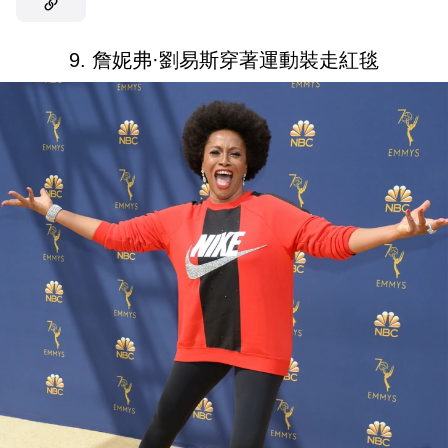
9. 詹妮弗·劉易斯穿著運動裝走紅毯