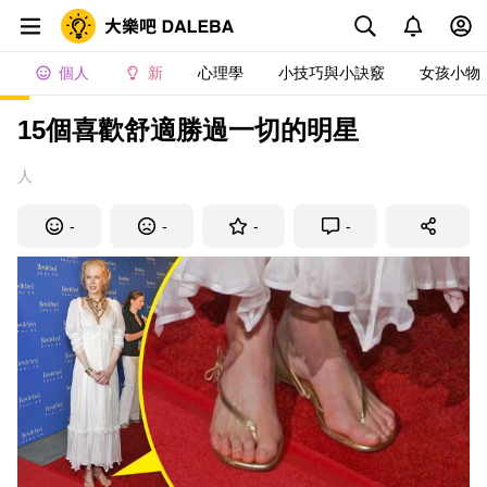
個人
新
心理學
小技巧與小訣竅
女孩小物
15個喜歡舒適勝過一切的明星
人
-
-
-
-