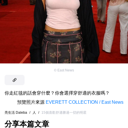
©
East News
你走紅毯的話會穿什麼？你會選擇穿舒適的衣服嗎？
預覽照片來源
EVERETT COLLECTION / East News
亮生活 Daleba
/
人
/
15個喜歡舒適勝過一切的明星
分享本篇文章