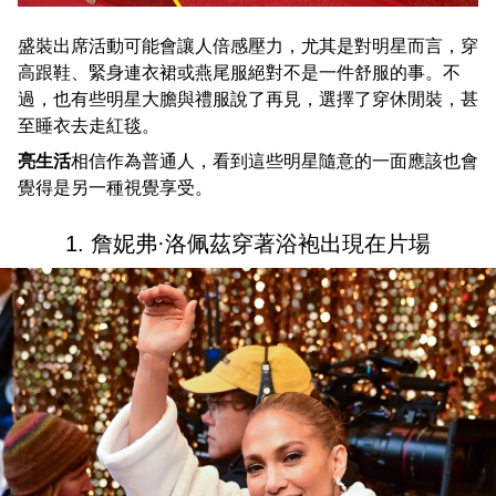
盛裝出席活動可能會讓人倍感壓力，尤其是對明星而言，穿
高跟鞋、緊身連衣裙或燕尾服絕對不是一件舒服的事。不
過，也有些明星大膽與禮服說了再見，選擇了穿休閒裝，甚
至睡衣去走紅毯。
亮生活
相信作為普通人，看到這些明星隨意的一面應該也會
覺得是另一種視覺享受。
1. 詹妮弗·洛佩茲穿著浴袍出現在片場