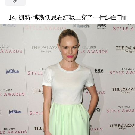
14. 凱特·博斯沃思在紅毯上穿了一件純白T恤