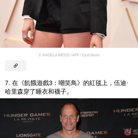
©
ANGELA WEISS / AFP / East News
7. 在《飢餓遊戲3：嘲笑鳥》的紅毯上，伍迪·
哈里森穿了睡衣和襪子。