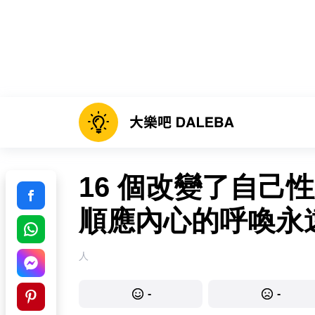
16 個改變了自己
順應內心的呼喚永
人
-
-