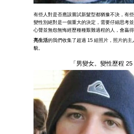
有些人對是否應該嘗試新髮型都猶豫不決，有些
變性別絕對是一個重大的決定，需要仔細思考並
心聲並無怨無悔經歷種種艱難過程的人，會贏得
亮生活
的我們收集了超過 15 組照片，照片的
貌。
「男變女。變性歷程 25