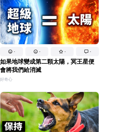
-
-
-
-
如果地球變成第二顆太陽，冥王星便
會將我們給消滅
好奇心