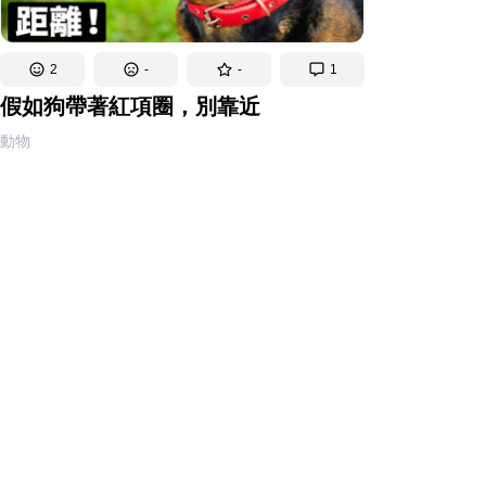
2
-
-
1
假如狗帶著紅項圈，別靠近
動物