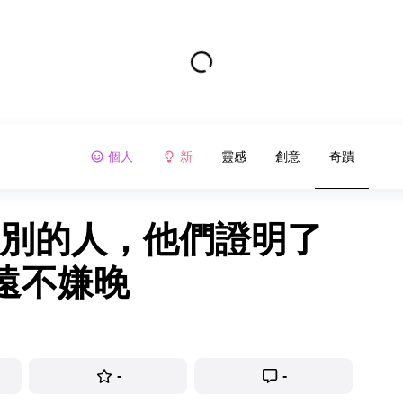
個人
新
靈感
創意
奇蹟
性別的人，他們證明了
遠不嫌晚
-
-