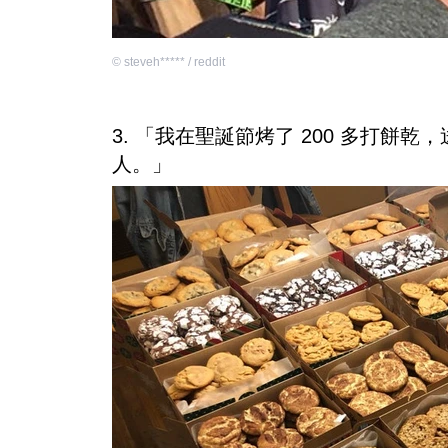
©
steveh***** / reddit
3. 「我在聖誕節烤了 200 多打
人。」