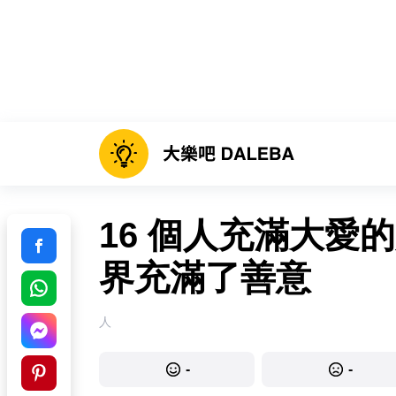
16 個人充滿大愛
界充滿了善意
人
-
-