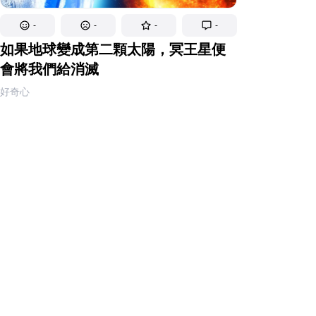
-
-
-
-
如果地球變成第二顆太陽，冥王星便
會將我們給消滅
好奇心