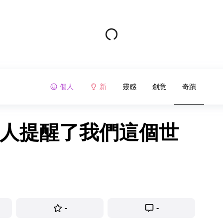
個人
新
靈感
創意
奇蹟
的人提醒了我們這個世
-
-