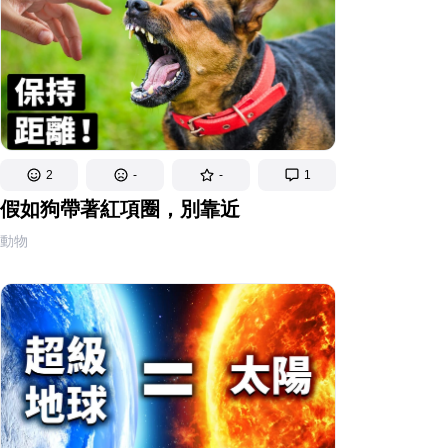
2
-
-
1
假如狗帶著紅項圈，別靠近
動物