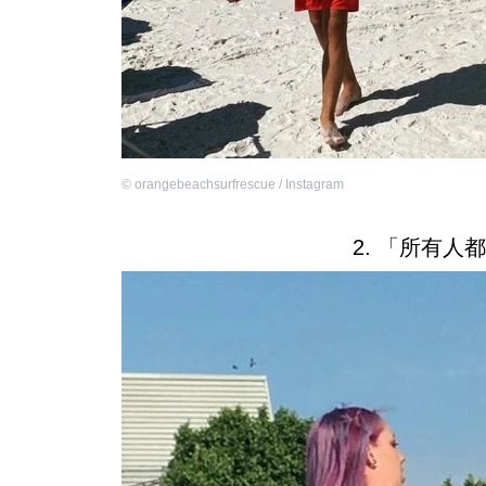
©
orangebeachsurfrescue / Instagram
2. 「所有