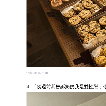
©
bubonis / reddit
4. 「幾週前我告訴奶奶我是雙性戀