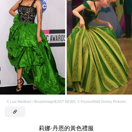
©
Luiz Martinez / Broadimage/EAST NEWS
,
©
Frozen/Walt Disney Pictures
莉娜·丹恩的黃色禮服