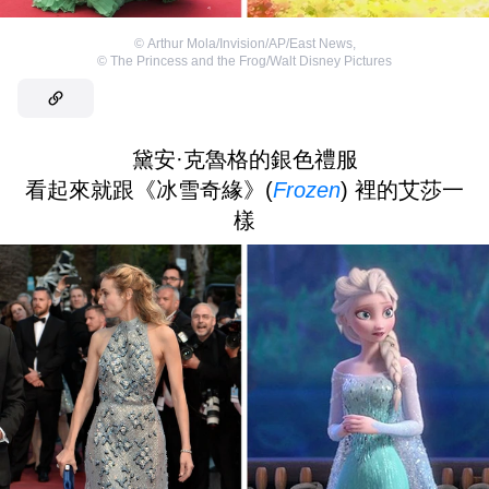
©
Arthur Mola/Invision/AP/East News
,
©
The Princess and the Frog/Walt Disney Pictures
黛安·克魯格的銀色禮服
看起來就跟《冰雪奇緣》(
Frozen
) 裡的艾莎一
樣