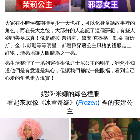
大家在小時候都期待至少一天也好，可以化身童話故事裡的
角色，而在長大之後，大部分的人忘記了這個夢想，有些人
卻能美夢成真！像是綺拉·奈特莉、黛安·克魯格、凱蒂·荷姆
斯、金·卡戴珊等等明星，都選擇穿著公主風格的禮服走上
紅毯，漂亮地讓人眼睛為之一亮。
亮生活整理了一系列穿得很像迪士尼公主的明星，雖然不知
道他們是有意還是無心，但讓我們都能一飽眼福，看到自己
心愛的角色走入現實！
妮姬·米娜的綠色禮服
看起來就像《冰雪奇緣》(
Frozen
) 裡的安娜公
主