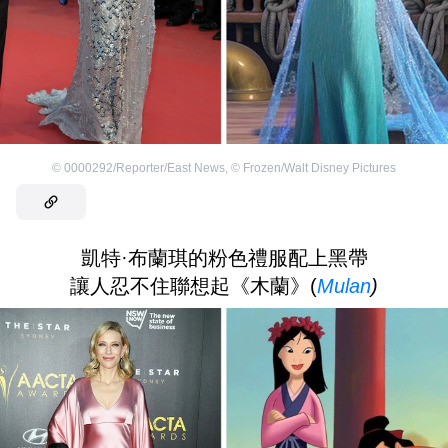
©
0000292/Reporter/East News
,
©
Frozen/Walt Disney Pictures
凱特·布蘭琪的粉色禮服配上黑帶
讓人忍不住聯想起《木蘭》(
Mulan
)