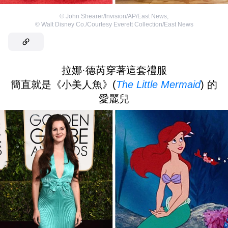
©
John Shearer/Invision/AP/East News
,
©
Walt Disney Co./Courtesy Everett Collection/East News
拉娜·德芮穿著這套禮服
簡直就是《小美人魚》(
The Little Mermaid
) 的
愛麗兒