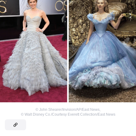
©
John Shearer/Invision/AP/East News
,
©
Walt Disney Co./Courtesy Everett Collection/East News