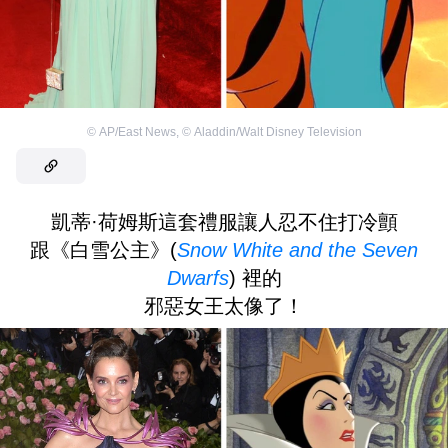
©
AP/East News
,
©
Aladdin/Walt Disney Television
凱蒂·荷姆斯這套禮服讓人忍不住打冷顫
跟《白雪公主》(
Snow White and the Seven
Dwarfs
) 裡的
邪惡女王太像了！