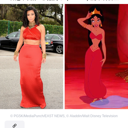
©
PGSK/MediaPunch/EAST NEWS
,
©
Aladdin/Walt Disney Television