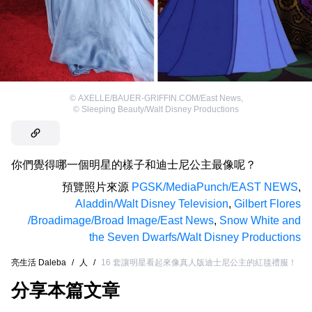
©
AXELLE/BAUER-GRIFFIN.COM/East News
,
©
Sleeping Beauty/Walt Disney Productions
你們覺得哪一個明星的樣子和迪士尼公主最像呢？
預覽照片來源
PGSK/MediaPunch/EAST NEWS
,
Aladdin/Walt Disney Television
,
Gilbert Flores
/Broadimage/Broad Image/East News
,
Snow White and
the Seven Dwarfs/Walt Disney Productions
亮生活 Daleba
/
人
/
16 套讓明星看起來像真人版迪士尼公主的紅毯禮服！
分享本篇文章