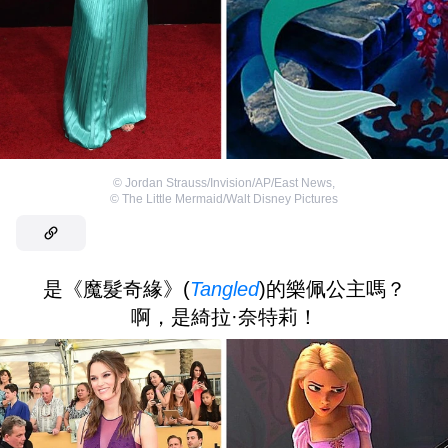
©
Jordan Strauss/Invision/AP/East News
,
©
The Little Mermaid/Walt Disney Pictures
是《魔髮奇緣》(
Tangled
)的樂佩公主嗎？
啊，是綺拉·奈特莉！