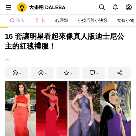
個人
新
心理學
小技巧與小訣竅
女孩小物
16 套讓明星看起來像真人版迪士尼公
主的紅毯禮服！
人
-
-
-
-