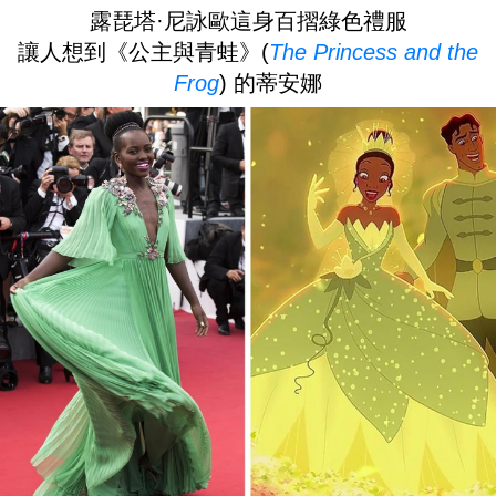
露琵塔·尼詠歐這身百摺綠色禮服
讓人想到《公主與青蛙》(
The Princess and the
Frog
) 的蒂安娜