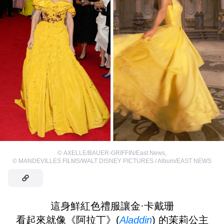
©
AXELLE/BAUER-GRIFFIN/East News
,
©
MANDEVILLES FILMS/WALT DISNEY PICTURES / Album/EAST NEWS
這身鮮紅色禮服讓金·卡戴珊
看起來就像《阿拉丁》(
Aladdin
) 的茉莉公主