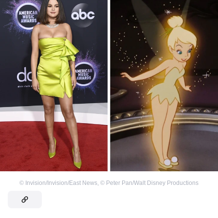
©
Invision/Invision/East News
,
©
Peter Pan/Walt Disney Productions