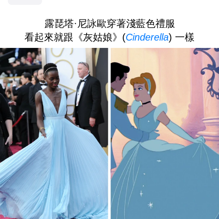
露琵塔·尼詠歐穿著淺藍色禮服
看起來就跟《灰姑娘》(
Cinderella
) 一樣