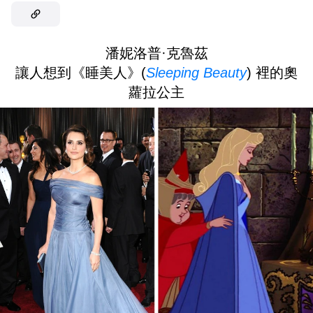
潘妮洛普·克魯茲
讓人想到《睡美人》(
Sleeping Beauty
) 裡的奧
蘿拉公主