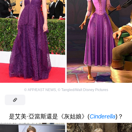
©
AFP/EAST NEWS
,
©
Tangled/Walt Disney Pictures
是艾美·亞當斯還是《灰姑娘》(
Cinderella
)？