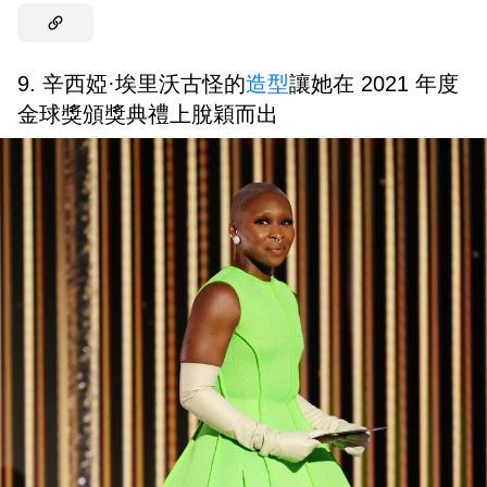
9. 辛西婭·埃里沃古怪的
造型
讓她在 2021 年度
金球獎頒獎典禮上脫穎而出