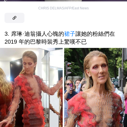
CHRIS DELMAS/AFP/East News
3. 席琳·迪翁攝人心魄的
裙子
讓她的粉絲們在
2019 年的巴黎時裝秀上驚嘆不已