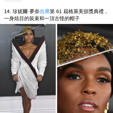
14. 珍妮爾·夢奈
出席
第 61 屆格萊美頒獎典禮，
一身炫目的裝束和一頂古怪的帽子