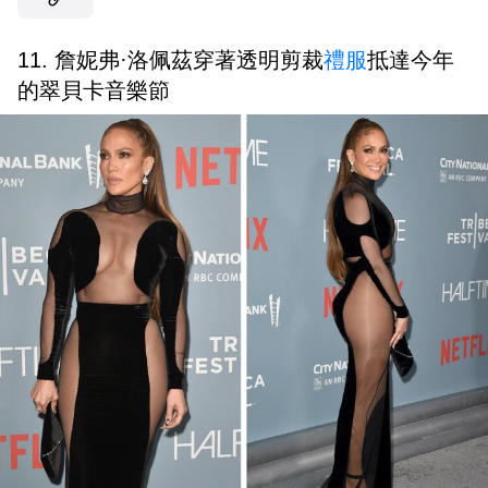
11. 詹妮弗·洛佩茲穿著透明剪裁
禮服
抵達今年
的翠貝卡音樂節