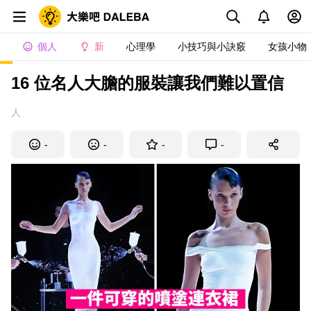
個人
新
心理學
小技巧與小訣竅
女孩小物
16 位名人大膽的服裝讓我們難以置信
人
-
-
-
-