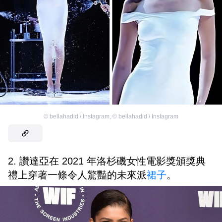
©
bellahadid / Instagram
,
©
bellahadid / Instagram
2. 讚達亞在 2021 年洛杉磯女性電影獎頒獎典
禮上穿著一條令人驚豔的未來派
裙子
。