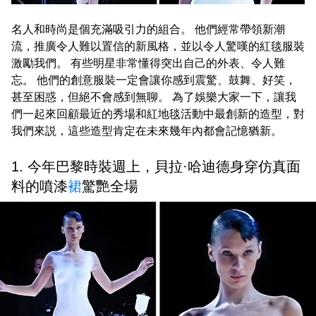
名人和時尚是個充滿吸引力的組合。 他們經常帶領新潮
流，推廣令人難以置信的新風格，並以令人驚嘆的紅毯服裝
激勵我們。 有些明星非常懂得突出自己的外表、令人難
忘。 他們的創意服裝一定會讓你感到震驚、鼓舞、好笑，
甚至困惑，但絕不會感到無聊。 為了娛樂大家一下，讓我
們一起來回顧最近的秀場和紅地毯活動中最創新的造型，對
我們來説，這些造型肯定在未來幾年內都會記憶猶新。
1. 今年巴黎時裝週上，貝拉·哈迪德身穿仿真面
料的噴漆
裙
驚艷全場