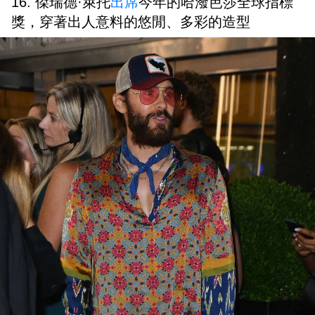
16. 傑瑞德·萊托
出席
今年的哈潑芭莎全球指標
獎，穿著出人意料的悠閒、多彩的造型