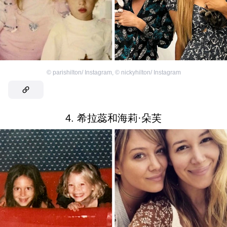
©
parishilton/ Instagram
,
©
nickyhilton/ Instagram
4. 希拉蕊和海莉·朵芙