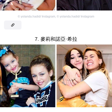
©
yolanda.hadid/ Instagram
,
©
yolanda.hadid/ Instagram
7. 麥莉和諾亞·希拉