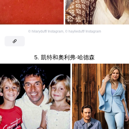
©
hilaryduff/ Instagram
,
©
haylieduff/ Instagram
5. 凱特和奧利弗·哈德森