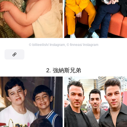
©
billieeilish/ Instagram
,
©
finneas/ Instagram
2. 強納斯兄弟