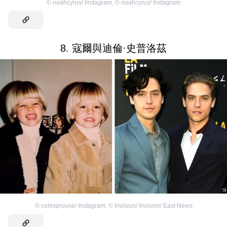
©
noahcyrus/ Instagram
,
©
noahcyrus/ Instagram
8. 寇爾與迪倫·史普洛茲
©
colesprouse/ Instagram
,
©
Invision/ Invision/ East News