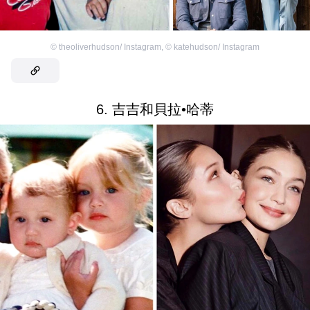
©
theoliverhudson/ Instagram
,
©
katehudson/ Instagram
6. 吉吉和貝拉•哈蒂