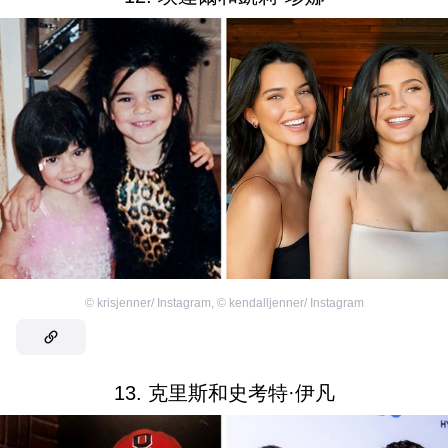
©
krisjenner/ Instagram
,
©
kendalljenner/ Instagram
13. 克里斯和史考特·伊凡