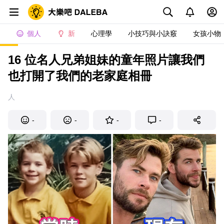
個人
新
心理學
小技巧與小訣竅
女孩小物
16 位名人兄弟姐妹的童年照片讓我們
也打開了我們的老家庭相冊
人
-
-
-
-