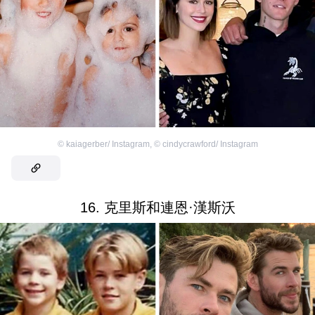
©
kaiagerber/ Instagram
,
©
cindycrawford/ Instagram
16. 克里斯和連恩·漢斯沃