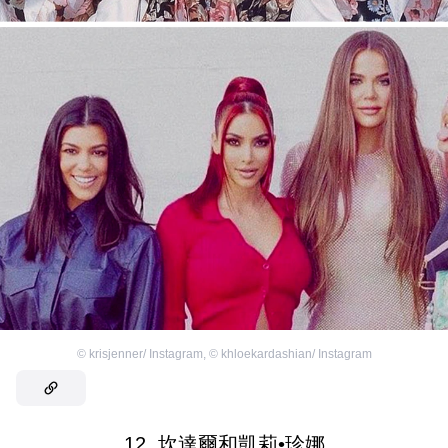
©
krisjenner/ Instagram
,
©
khloekardashian/ Instagram
12. 坎達爾和凱莉•珍娜