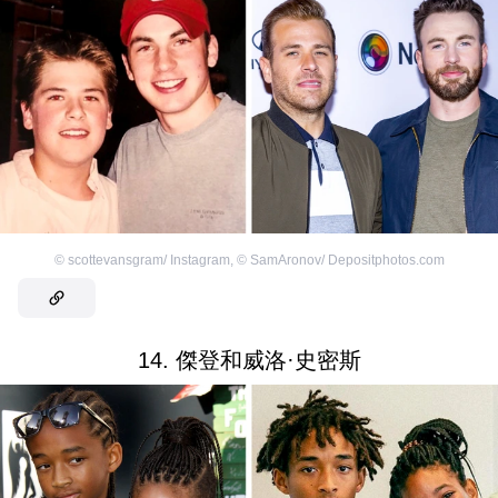
©
scottevansgram/ Instagram
,
©
SamAronov/ Depositphotos.com
14. 傑登和威洛·史密斯