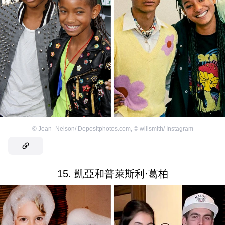
©
Jean_Nelson/ Depositphotos.com
,
©
willsmith/ Instagram
15. 凱亞和普萊斯利·葛柏