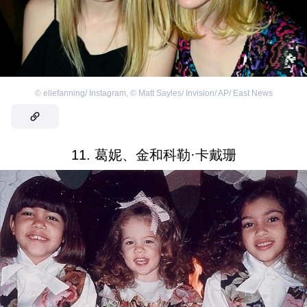
©
ellefanning/ Instagram
,
©
Matt Sayles/ Invision/ AP/ East News
11. 葛妮、金和科勒·卡戴珊