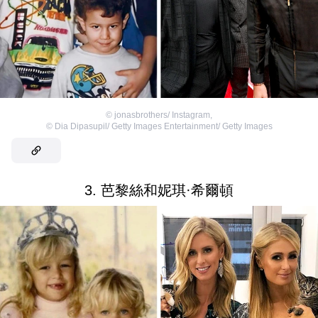
©
jonasbrothers/ Instagram
,
©
Dia Dipasupil/ Getty Images Entertainment/ Getty Images
3. 芭黎絲和妮琪·希爾頓