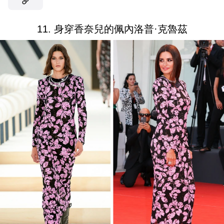
11. 身穿香奈兒的佩內洛普·克魯茲