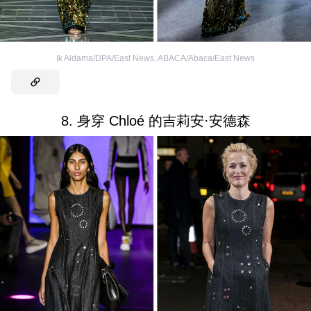
Ik Aldama/DPA/East News
,
ABACA/Abaca/East News
8. 身穿 Chloé 的吉莉安·安德森