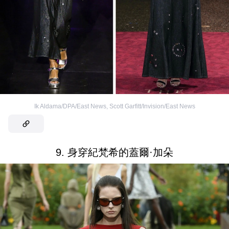
Ik Aldama/DPA/East News
,
Scott Garfitt/Invision/East News
9. 身穿紀梵希的蓋爾·加朵