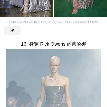
PIXELFORMULA/SIPA/EAST NEWS
,
David Niviere/SIPA/EAST NEWS
16. 身穿 Rick Owens 的蕾哈娜