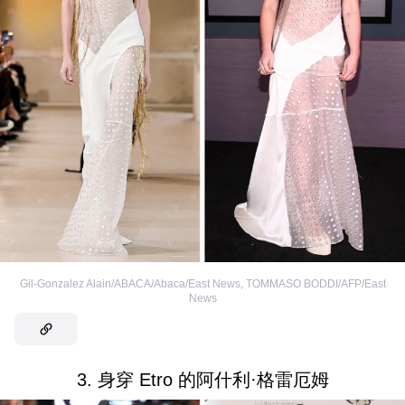
Gil-Gonzalez Alain/ABACA/Abaca/East News
,
TOMMASO BODDI/AFP/East
News
3. 身穿 Etro 的阿什利·格雷厄姆