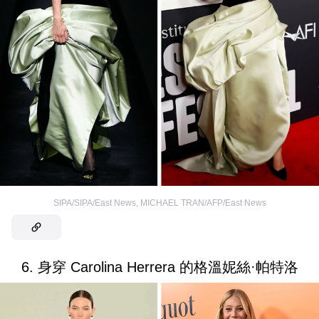
SIPA/SIPA/East News
,
MICHAEL TRAN/AFP/East News
6. 身穿 Carolina Herrera 的格溫妮絲·帕特洛