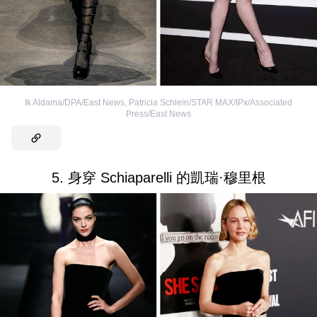
Ik Aldama/DPA/East News
,
Patricia Schlein/STAR MAX/IPx/Associated
Press/East News
5. 身穿 Schiaparelli 的凱瑞·穆里根