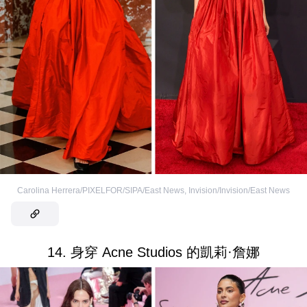
Carolina Herrera/PIXELFOR/SIPA/East News
,
Invision/Invision/East News
14. 身穿 Acne Studios 的凱莉·詹娜