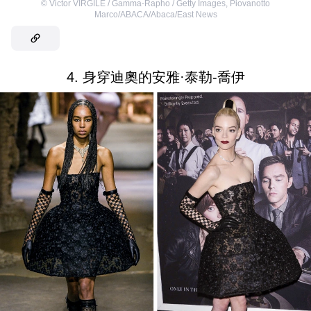
©
Victor VIRGILE / Gamma-Rapho / Getty Images
,
Piovanotto
Marco/ABACA/Abaca/East News
4. 身穿迪奧的安雅·泰勒-喬伊