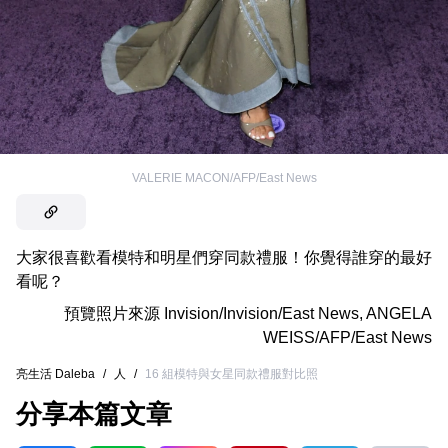
VALERIE MACON/AFP/East News
大家很喜歡看模特和明星們穿同款禮服！你覺得誰穿的最好
看呢？
預覽照片來源
Invision/Invision/East News
,
ANGELA
WEISS/AFP/East News
亮生活 Daleba
/
人
/
16 組模特與女星同款禮服對比照
分享本篇文章