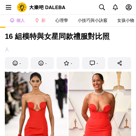
個人
新
心理學
小技巧與小訣竅
女孩小物
16 組模特與女星同款禮服對比照
人
-
-
-
-