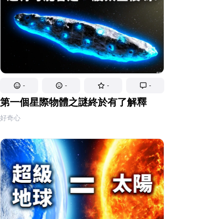
-
-
-
-
第一個星際物體之謎終於有了解釋
好奇心