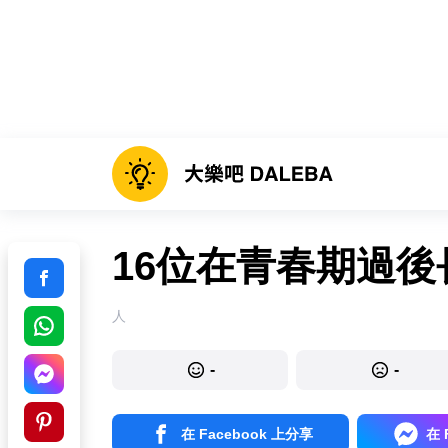
16位在青春期過
人
-
-
在 Facebook 上分享
在 