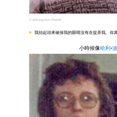
©
astrongnaut / Reddit
我抬起頭來確保我的眼睛沒有在捉弄我。你
小時候像
哈利•