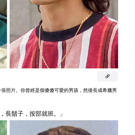
一張照片。你曾經是個傻傻可愛的男孩，然後長成希臘男
，長鬍子，按部就班。」