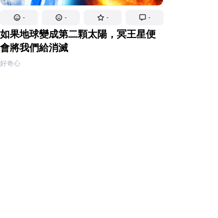
-
-
-
-
如果地球變成第二顆太陽，冥王星便
會將我們給消滅
好奇心