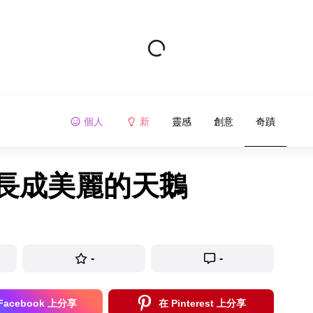
個人
新
靈感
創意
奇蹟
後長成美麗的天鵝
-
-
Facebook 上分享
在 Pinterest 上分享