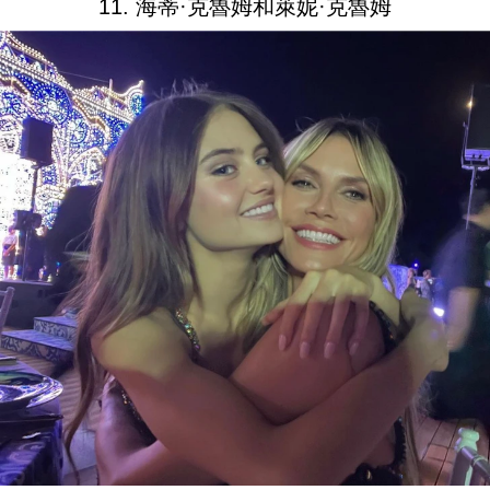
11. 海蒂·克魯姆和萊妮·克魯姆