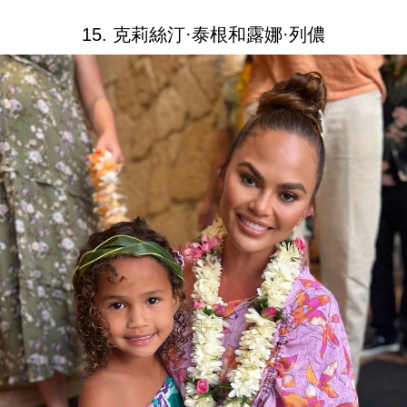
15. 克莉絲汀·泰根和露娜·列儂