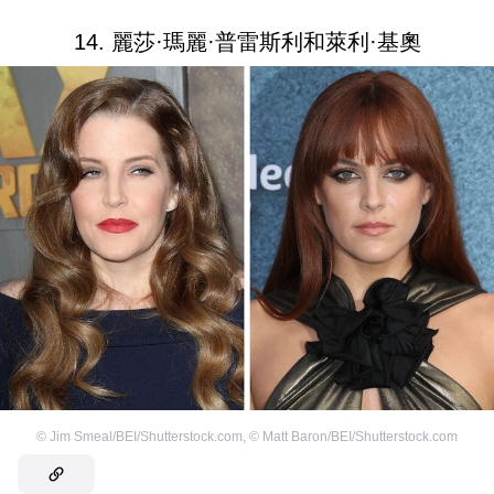
14. 麗莎·瑪麗·普雷斯利和萊利·基奧
©
Jim Smeal/BEI/Shutterstock.com
,
©
Matt Baron/BEI/Shutterstock.com