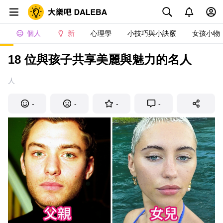
個人
新
心理學
小技巧與小訣竅
女孩小物
18 位與孩子共享美麗與魅力的名人
人
-
-
-
-