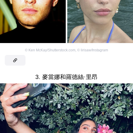
©
Ken McKay/Shutterstock.com
,
©
lirisaw/Instagram
3. 麥當娜和羅德絲·里昂