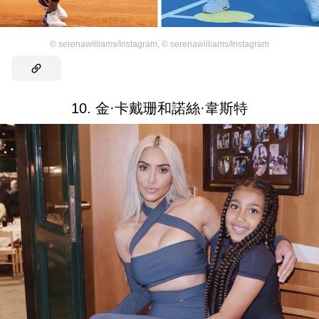
©
serenawilliams/Instagram
,
©
serenawilliams/Instagram
10. 金·卡戴珊和諾絲·韋斯特