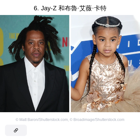
6. Jay-Z 和布魯·艾薇·卡特
©
Matt Baron/Shutterstock.com
,
©
Broadimage/Shutterstock.com