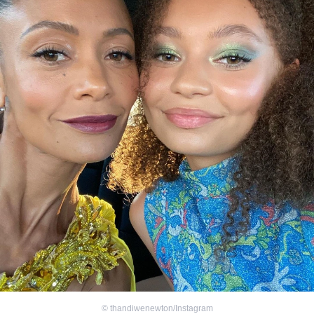
©
thandiwenewton/Instagram