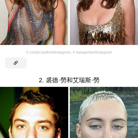
©
cindycrawford/Instagram
,
©
kaiagerber/Instagram
2. 裘德·勞和艾瑞斯·勞