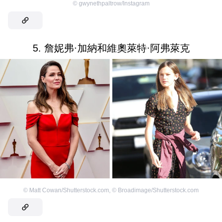
©
gwynethpaltrow/Instagram
5. 詹妮弗·加納和維奧萊特·阿弗萊克
©
Matt Cowan/Shutterstock.com
,
©
Broadimage/Shutterstock.com