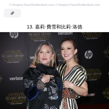
©
Gregory Pace/Shutterstock.com
,
©
Gregory Pace/Shutterstock.com
13. 嘉莉·費雪和比莉·洛德