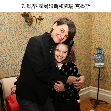
7. 凱蒂·霍爾姆斯和蘇瑞·克魯斯