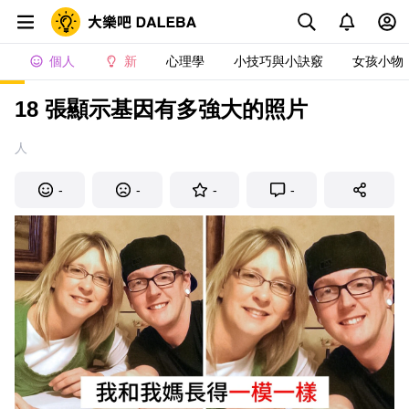
個人
新
心理學
小技巧與小訣竅
女孩小物
18 張顯示基因有多強大的照片
人
-
-
-
-