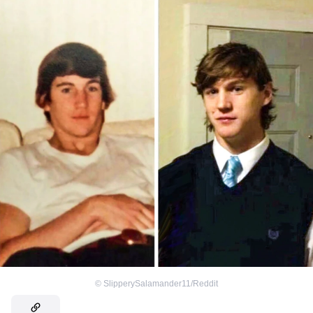
©
SlipperySalamander11/Reddit