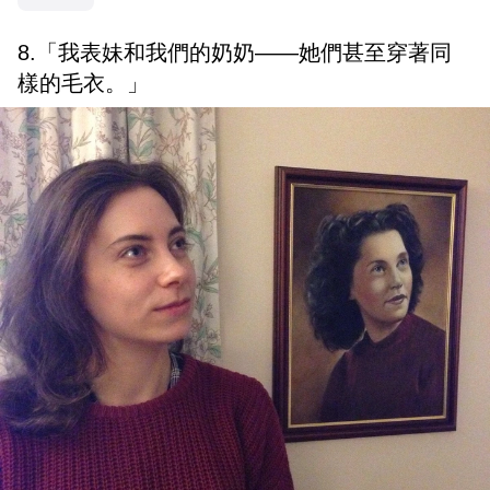
8.「我表妹和我們的奶奶——她們甚至穿著同
樣的毛衣。」