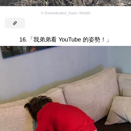
©
Domesticated_Dave / Reddit
16.「我弟弟看 YouTube 的姿勢！」