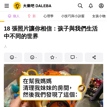
個人
新
心理學
小技巧與小訣竅
女孩小物
18 張照片讓你相信：孩子與我們生活
中不同的世界
人
-
-
-
-