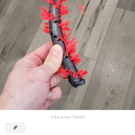
©
the-d-man / Reddit