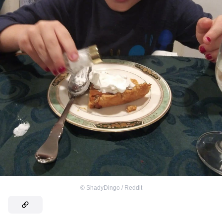
©
ShadyDingo / Reddit