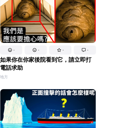
-
-
-
-
如果你在你家後院看到它，請立即打
電話求助
地方