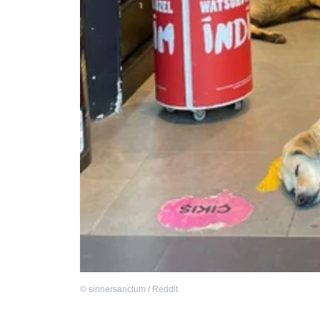
©
sinnersanctum / Reddit