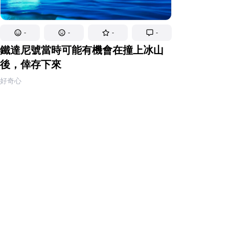
-
-
-
-
鐵達尼號當時可能有機會在撞上冰山
後，倖存下來
好奇心