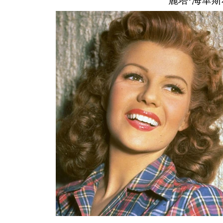
麗塔·海華斯