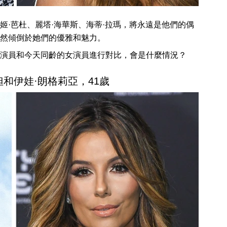
姬·芭杜、麗塔·海華斯、海蒂·拉瑪，將永遠是他們的偶
然傾倒於她們的優雅和魅力。
演員和今天同齡的女演員進行對比，會是什麼情況？
妲和伊娃·朗格莉亞，41歲