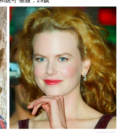
和妮可·基嫚，29歲