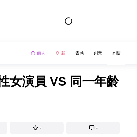
個人
新
靈感
創意
奇蹟
性女演員 VS 同一年齡
-
-