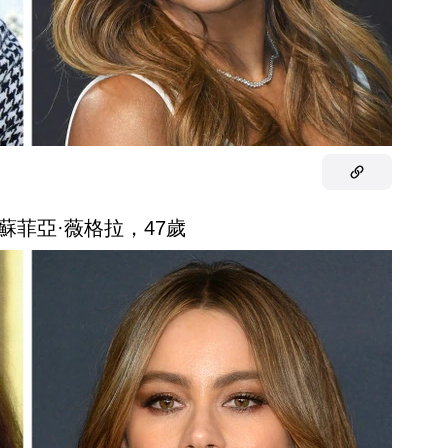
蘇菲亞·薇格拉，47歲