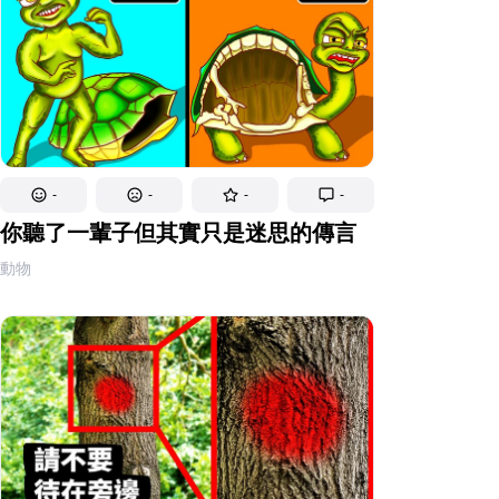
-
-
-
-
你聽了一輩子但其實只是迷思的傳言
動物