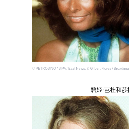
©
PETROSINO / SIPA / East News
,
©
Gilbert Flores / Broadim
碧姬·芭杜和莎