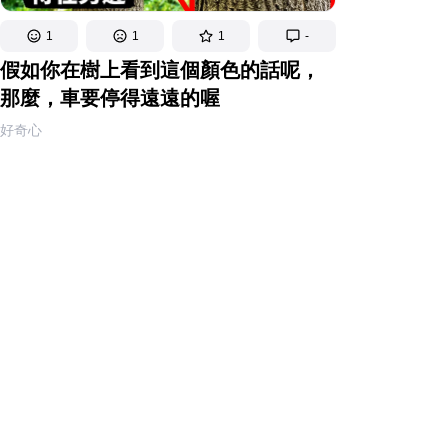
1
1
1
-
假如你在樹上看到這個顏色的話呢，
那麼，車要停得遠遠的喔
好奇心