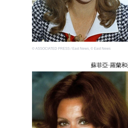
©
ASSOCIATED PRESS / East News
,
©
East News
蘇菲亞·羅蘭和