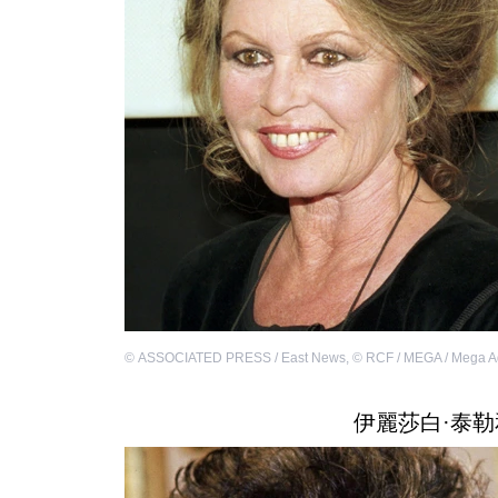
©
ASSOCIATED PRESS / East News
,
©
RCF / MEGA / Mega A
伊麗莎白·泰勒