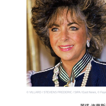
©
VILLARD / STEVENS FREDERIC / SIPA / East News
,
©
Faye